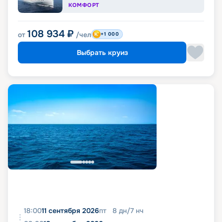
КОМФОРТ
108 934
₽
от
/чел
+1 000
Выбрать круиз
18:00
11 сентября 2026
пт
8
дн
/
7
нч