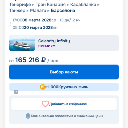
Тенерифе
Гран Канария
Касабланка
Танжер
Малага
Барселона
17:00
08 марта 2028
ср
13
дн
/
12
нч
05:00
20 марта 2028
пн
Celebrity Infinity
ПРЕМИУМ
165 216
₽
от
/ чел
Выбор каюты
+
1 000
Круизных миль
Добавить в избранное
Моментально оповестим о снижении цены