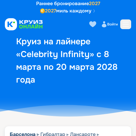
Раннее бронирование
2027
2027
миль каждому
Описание
Выбор кают
Маршрут и экск
Войти
Круиз на лайнере
«Celebrity Infinity» с 8
марта по 20 марта 2028
года
Барселона
Гибралтар
Лансароте