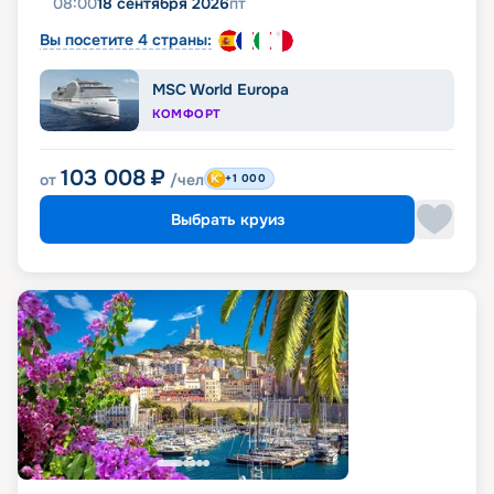
08:00
18 сентября 2026
пт
Вы посетите 4 страны:
MSC World Europa
КОМФОРТ
103 008
₽
от
/чел
+1 000
Выбрать круиз