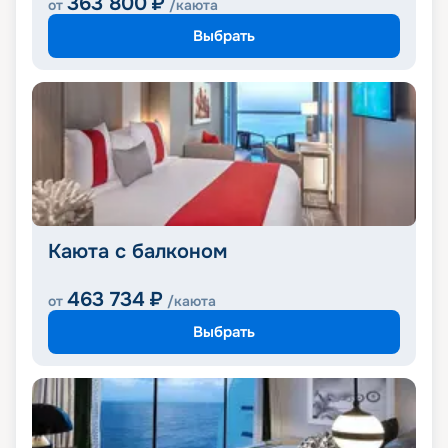
363 800
₽
от
/каюта
Выбрать
Каюта с балконом
463 734
₽
от
/каюта
Выбрать