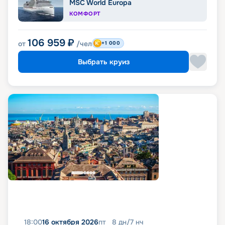
MSC World Europa
КОМФОРТ
106 959
₽
от
/чел
+1 000
Выбрать круиз
18:00
16 октября 2026
пт
8
дн
/
7
нч