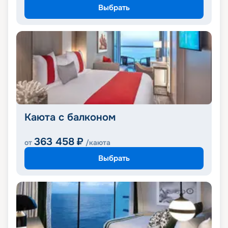
Выбрать
Каюта с балконом
363 458
₽
от
/каюта
Выбрать