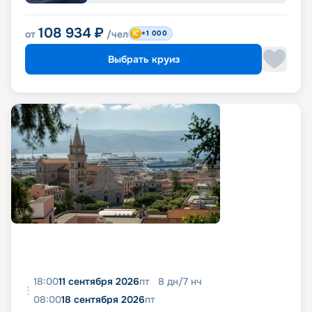
108 934
₽
от
/чел
+1 000
Выбрать круиз
18:00
11 сентября 2026
пт
8
дн
/
7
нч
08:00
18 сентября 2026
пт