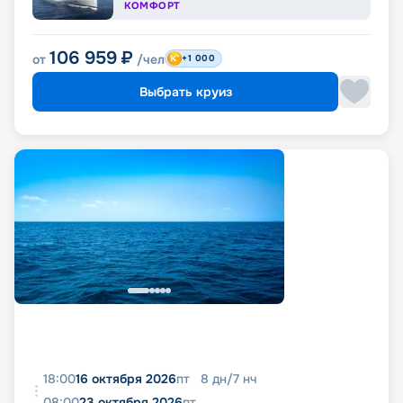
КОМФОРТ
106 959
₽
от
/чел
+1 000
Выбрать круиз
18:00
16 октября 2026
пт
8
дн
/
7
нч
08:00
23 октября 2026
пт