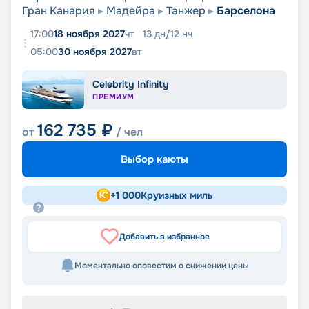
Гран Канария
Мадейра
Танжер
Барселона
17:00
18 ноября 2027
чт
13
дн
/
12
нч
05:00
30 ноября 2027
вт
Celebrity Infinity
ПРЕМИУМ
162 735
₽
от
/ чел
Выбор каюты
+
1 000
Круизных миль
Добавить в избранное
Моментально оповестим о снижении цены