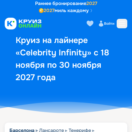
Раннее бронирование
2027
2027
миль каждому
Описание
Выбор кают
Маршрут и экск
Войти
Круиз на лайнере
«Celebrity Infinity» с 18
ноября по 30 ноября
2027 года
Барселона
Лансароте
Тенерифе