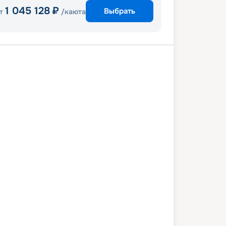
1 045 128
₽
Выбрать
т
/каюта
лона
Валетта
Афины
Санторини
асы
Миконос
Катаколон
Рим
1 мая 2027
сб
11
дн
/
10
нч
11 мая 2027
вт
Celebrity Equinox
ПРЕМИУМ
0 023
₽
/ чел
Выбор каюты
+
1 000
Круизных миль