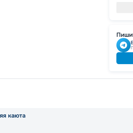
Пишит
яя каюта