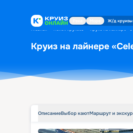
Описание
Выбор кают
Маршрут и экску
Река
Море
Ж/д круизы
Главная
•
Поиск круизов
•
Круиз на лайнере «Cel
Круиз на лайнере «Cele
Описание
Выбор кают
Маршрут и экску