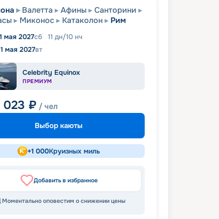
лона
Валетта
Афины
Санторини
асы
Миконос
Катаколон
Рим
1 мая 2027
сб
11
дн
/
10
нч
11 мая 2027
вт
Celebrity Equinox
ПРЕМИУМ
0 023
₽
/ чел
Выбор каюты
+
1 000
Круизных миль
Добавить в избранное
Моментально оповестим о снижении цены