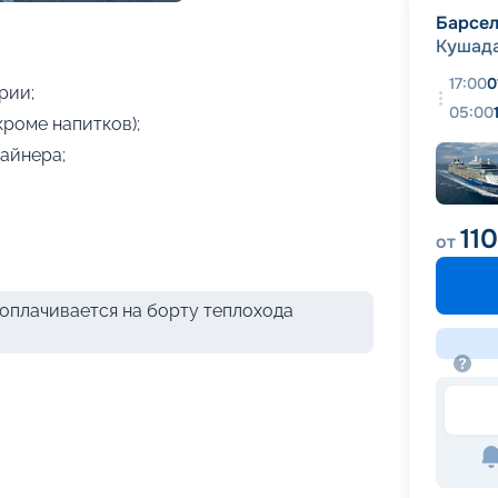
+
17
фотографий
Барсе
Кушад
17:00
0
рии;
05:00
кроме напитков);
айнера;
11
от
оплачивается на борту теплохода