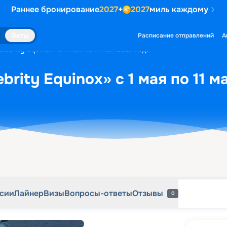
Раннее бронирование
2027
+
2027
миль каждому
рсии
Лайнер
Визы
Вопросы-ответы
Отзывы
0
Яхты
Расписание отправлений
А
ebrity Equinox» с 1 мая по 11 мая 2027 года
brity Equinox» с 1 мая по 11 м
рсии
Лайнер
Визы
Вопросы-ответы
Отзывы
0