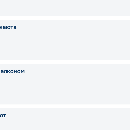
каюта
балконом
ют