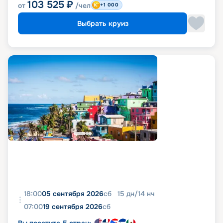
103 525
₽
от
/чел
+1 000
Выбрать круиз
18:00
05 сентября 2026
сб
15
дн
/
14
нч
07:00
19 сентября 2026
сб
Вы посетите 5 стран: