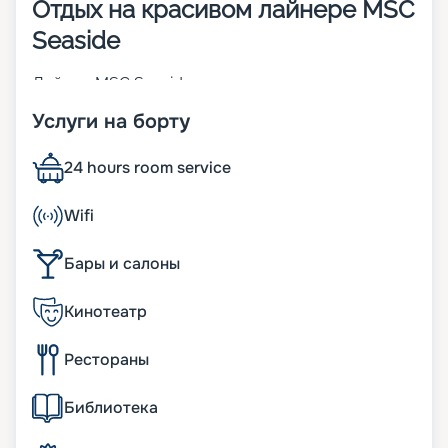
Отдых на красивом лайнере MSC
Seaside
Лайнер MSC Seaside – это красивое судно
класса SEASIDE, которое построено в 2017 году.
Услуги на борту
Его основные характеристики:
• ширина – 41 м;
• длина корабля – 323 метра;
24 hours room service
• предельная скорость – чуть более 21 узла;
• вместительность – 5 179 человек;
Wifi
• общее число кают – 1 931;
• панорамный променад протяженностью 323
Бары и салоны
метра;
• наличие 9 ресторанов и 20 баров.
Кинотеатр
Условия на борту
Рестораны
Как и принято у современных лайнеров, яркой
отличительной чертой корабля являются
Библиотека
интересные архитектурные решения и большой
уровень технологичности. Корабль имеет