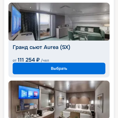
Гранд сьют Aurea (SX)
111 254
₽
от
/чел
Выбрать