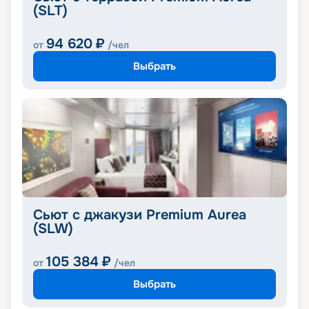
(SLT)
94 620
₽
от
/чел
Выбрать
Сьют с джакузи Premium Aurea
(SLW)
105 384
₽
от
/чел
Выбрать