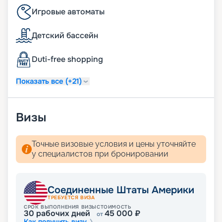
Игровые автоматы
Детский бассейн
Duti-free shopping
Показать все (+21)
Визы
Точные визовые условия и цены уточняйте
у специалистов при бронировании
Соединенные Штаты Америки
ТРЕБУЕТСЯ ВИЗА
СРОК ВЫПОЛНЕНИЯ ВИЗЫ
СТОИМОСТЬ
30
рабочих дней
45 000
₽
от
Как получить визу