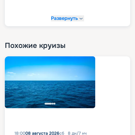
Развернуть
Похожие круизы
18:00
08 августа 2026
сб
8
дн
/
7
нч