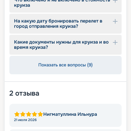
круиза
На какую дату бронировать перелет в
город отправления круиза?
Какие документы нужны для круиза и во
время круиза?
Показать все вопросы (9)
2
отзыва
Нигматуллина Ильнура
21 июля 2026