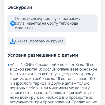
Экскурсии
Открыть экскурсионную программу
(оплачивается на борту теплохода
отдельно)
Скачать программу круиза
Условия размещения с детьми
●
«АLL IN ONE» (1 взрослый + до 3 детей до 18 лет
в одной каюте): Взрослый оплачивает основное
место в каюте по действующему регулярному
тарифу, один ребенок до 18 лет оплачивает 60
% взрослого тарифа, а другие дети – только
портовые сборы или минимальную доплату,
зависит от возраста. Предложения действуют
не на всех круизах, необходимо проверять их
актуальность при бронировании. Предложение