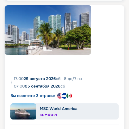
17:00
29 августа 2026
сб
8
дн
/
7
нч
07:00
05 сентября 2026
сб
Вы посетите 3 страны:
MSC World America
КОМФОРТ