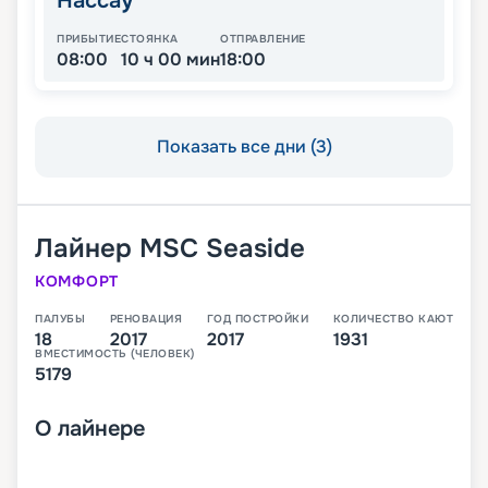
Нассау
ПРИБЫТИЕ
СТОЯНКА
ОТПРАВЛЕНИЕ
08:00
10 ч 00 мин
18:00
Показать все дни (3)
Лайнер
MSC Seaside
КОМФОРТ
ПАЛУБЫ
РЕНОВАЦИЯ
ГОД ПОСТРОЙКИ
КОЛИЧЕСТВО КАЮТ
18
2017
2017
1931
ВМЕСТИМОСТЬ (ЧЕЛОВЕК)
5179
О
лайнере