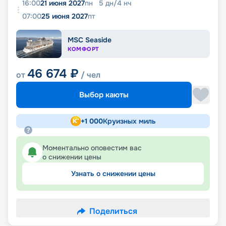
16:00
21 июня 2027
пн
5
дн
/
4
нч
07:00
25 июня 2027
пт
MSC Seaside
КОМФОРТ
46 674
₽
от
/ чел
Выбор каюты
+
1 000
Круизных миль
Моментально оповестим вас
о снижении цены
Узнать о снижении цены
Поделиться