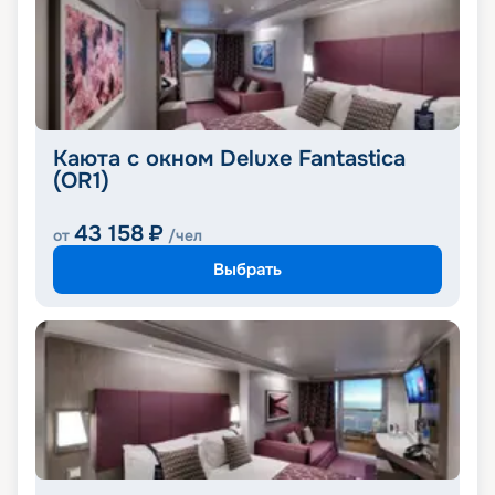
Каюта с окном Deluxe Fantastica
(OR1)
43 158
₽
от
/чел
Выбрать