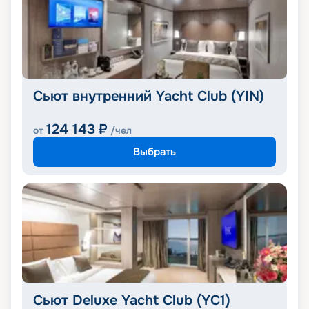
Сьют внутренний Yacht Club (YIN)
124 143
₽
от
/чел
Выбрать
Сьют Deluxe Yacht Club (YC1)