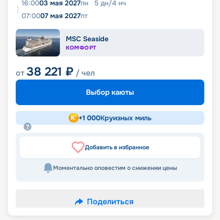
16:00
03 мая 2027
пн
5
дн
/
4
нч
07:00
07 мая 2027
пт
MSC Seaside
КОМФОРТ
38 221
₽
от
/ чел
Выбор каюты
+
1 000
Круизных миль
Добавить в избранное
Моментально оповестим о снижении цены
Поделиться