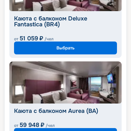
Каюта с балконом Deluxe
Fantastica (BR4)
51 059
₽
от
/чел
Выбрать
Каюта с балконом Aurea (BA)
59 948
₽
от
/чел