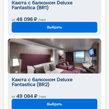
Каюта с балконом Deluxe
Fantastica (BR1)
48 096
₽
от
/чел
Выбрать
Каюта с балконом Deluxe
Fantastica (BR2)
49 084
₽
от
/чел
Выбрать