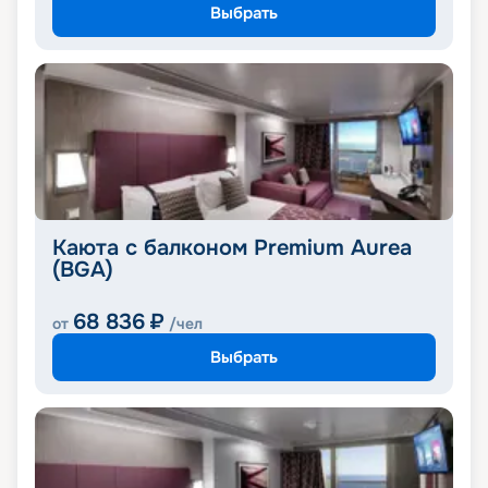
Выбрать
Каюта с балконом Premium Aurea
(BGA)
68 836
₽
от
/чел
Выбрать