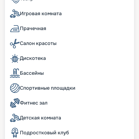
который порадует не только детей, но и их
родителей.
Игровая комната
Путешествие с «Круиз.онлайн»
Прачечная
Наш сервис бронирования круизов предлагает
Салон красоты
приобрести путевку в путешествие вашей мечты
через наш сайт всего лишь в пару кликов. Вы
можете воспользоваться всеми
Дискотека
преимуществами раннего бронирования и уже
сейчас оплатить путевку в круиз. Изучайте
Бассейны
расписание, описание, план и схему лайнера.
Читайте отзывы, смотрите фото, узнавайте цену,
Спортивные площадки
маршрут и покупайте для себя подходящий
вариант круиза в 2026 - 2027 годах. Ждем вас на
борту корабля!
Фитнес зал
Детская комната
Подростковый клуб