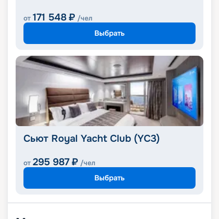
171 548
₽
от
/чел
Выбрать
Сьют Royal Yacht Club (YC3)
295 987
₽
от
/чел
Выбрать