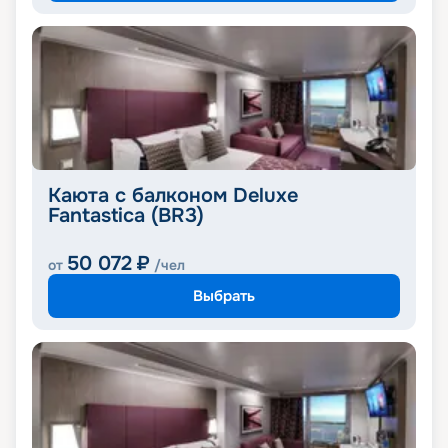
Каюта с балконом Deluxe
Fantastica (BR3)
50 072
₽
от
/чел
Выбрать