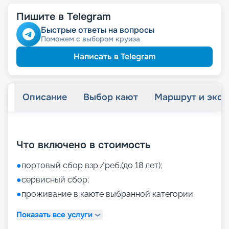
Пишите в Telegram
Быстрые ответы на вопросы
Поможем с выбором круиза
Написать в Telegram
Описание
Выбор кают
Маршрут и экск
+
26
фотографий
Что включено в стоимость
●
портовый сбор взр./реб.(до 18 лет);
●
сервисный сбор;
●
проживание в каюте выбранной категории;
Показать все услуги