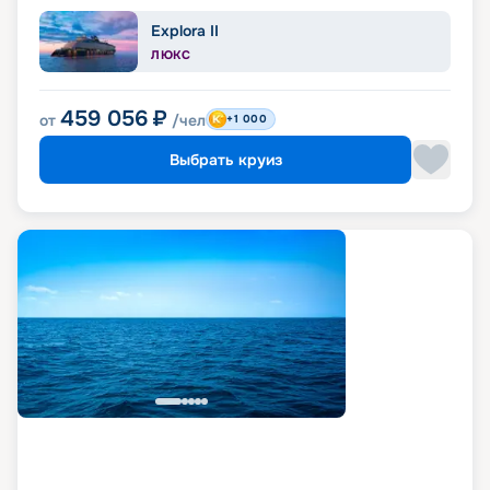
Explora II
ЛЮКС
459 056
₽
от
/чел
+1 000
Выбрать круиз