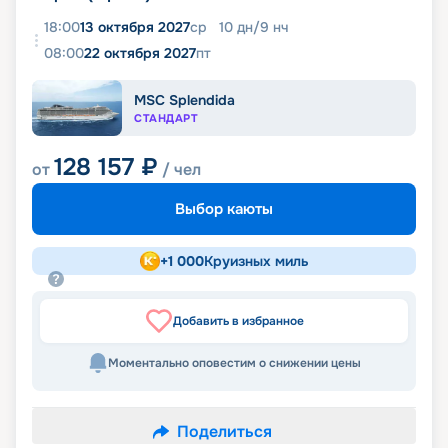
18:00
13 октября 2027
ср
10
дн
/
9
нч
08:00
22 октября 2027
пт
MSC Splendida
СТАНДАРТ
128 157
₽
от
/ чел
Выбор каюты
+
1 000
Круизных миль
Добавить в избранное
Моментально оповестим о снижении цены
Поделиться