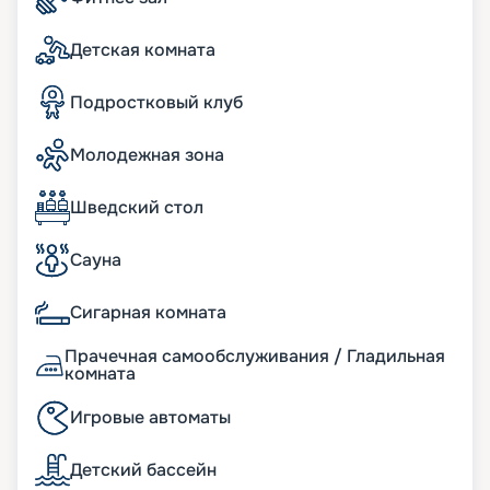
Spa и Wellness-центр. Также к услугам
пассажиров бассейны, аквапарк, зона бутиков,
Детская комната
фитнес-зал, сауна, джакузи, 4D-кинотеатр – и
множество других развлечений. Для юных
путешественников обустроены интереснейшие
Подростковый клуб
игровые зоны, подростковые клубы, бассейн,
водяные горки.
Молодежная зона
Вы можете купить путевку на нашем сайте
онлайн. Здесь представлено актуальное
расписание туров, маршруты на 2026 - 2027 г.,
Шведский стол
схема размещения и описание кают, цена
путевки, фото интерьеров. Если у вас появились
Сауна
вопросы, опытные консультанты с
удовольствием вам помогут. А услуга раннего
Сигарная комната
бронирования позвонит вам выбрать самые
лучшие места. Желаем сказочного отдыха!
Прачечная самообслуживания / Гладильная
комната
Игровые автоматы
Детский бассейн