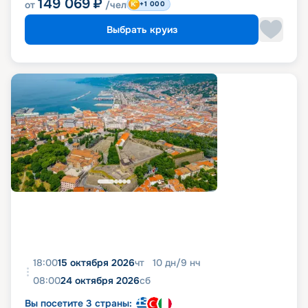
149 069
₽
от
/чел
+1 000
Выбрать круиз
18:00
15 октября 2026
чт
10
дн
/
9
нч
08:00
24 октября 2026
сб
Вы посетите 3 страны: