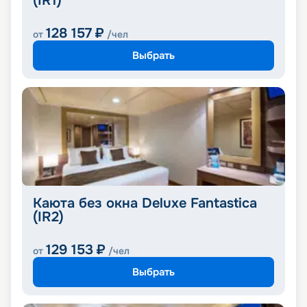
(IR1)
128 157
₽
от
/чел
Выбрать
Каюта без окна Deluxe Fantastica
(IR2)
129 153
₽
от
/чел
Выбрать