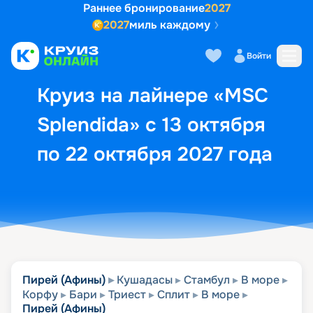
Раннее бронирование
2027
2027
миль каждому
Описание
Выбор кают
Маршрут и экск
Войти
Круиз на лайнере «MSC
Splendida» с 13 октября
по 22 октября 2027 года
Пирей (Афины)
Кушадасы
Стамбул
В море
Корфу
Бари
Триест
Сплит
В море
Пирей (Афины)