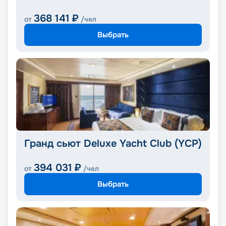
368 141
₽
от
/чел
Выбрать
Гранд сьют Deluxe Yacht Club (YCP)
394 031
₽
от
/чел
Выбрать