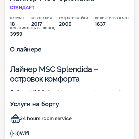
СТАНДАРТ
ПАЛУБЫ
РЕНОВАЦИЯ
ГОД ПОСТРОЙКИ
КОЛИЧЕСТВО КАЮТ
18
2017
2009
1637
ВМЕСТИМОСТЬ (ЧЕЛОВЕК)
3959
О
лайнере
Лайнер MSC Splendida –
островок комфорта
Лайнер MSC Splendida – это второй круизный
корабль класса Fantasia. Он был построен в
Услуги на борту
2009-м и модернизирован в 2018 году. Это
сделало 18-палубное судно островком
комфорта и изысканного стиля. Основные его
24 hours room service
параметры:
• ширина – 38 м;
Wifi
• длина – 333 м;