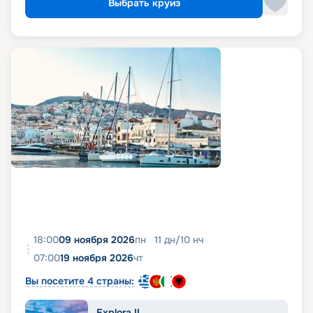
Выбрать круиз
18:00
09 ноября 2026
пн
11
дн
/
10
нч
07:00
19 ноября 2026
чт
Вы посетите 4 страны:
Explora II