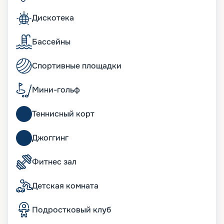
захочется побаловать себя вкусным коктейлем
или изумительным десертом, то к услугам
Дискотека
туристов многочисленные бары и кафетерии:
бар-мороженое, спорт-бар, пиано и другие.
Бассейны
Развлечения на лайнере
Спортивные площадки
Богатейшая инфраструктура плавучего мини-
города не даст заскучать, что подтверждают
Мини-гольф
восторженные отзывы туристов. Шоу мирового
класса в Strand Theatre, игра на удачу в Royal
Теннисный корт
Palm Casino, дискотеки в Club 33 Disco обрадуют
тех, кто любит веселиться в компании. Если же
вы мечтаете о тихом любовании природой, то
Джоггинг
вас ждут удобные шезлонги на палубе.
Восстановить силы помогут спа-комплекс Aurea
Фитнес зал
Spa и Wellness-центр. Также к услугам
пассажиров бассейны, аквапарк, зона бутиков,
Детская комната
фитнес-зал, сауна, джакузи, 4D-кинотеатр – и
множество других развлечений. Для юных
путешественников обустроены интереснейшие
Подростковый клуб
игровые зоны, подростковые клубы, бассейн,