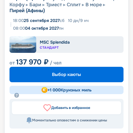
Корфу
Бари
Триест
Сплит
В море
Пирей (Афины)
18:00
25 сентября 2027
сб
10
дн
/
9
нч
08:00
04 октября 2027
пн
MSC Splendida
СТАНДАРТ
137 970
₽
от
/ чел
Выбор каюты
+
1 000
Круизных миль
Добавить в избранное
Моментально оповестим о снижении цены