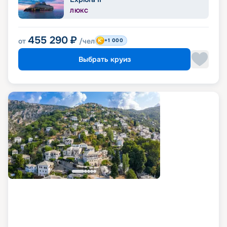
ЛЮКС
455 290
₽
от
/чел
+1 000
Выбрать круиз