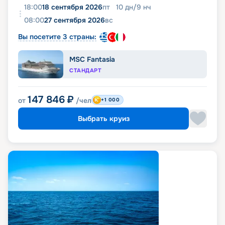
18:00
18 сентября 2026
пт
10
дн
/
9
нч
08:00
27 сентября 2026
вс
Вы посетите 3 страны:
MSC Fantasia
СТАНДАРТ
147 846
₽
от
/чел
+1 000
Выбрать круиз