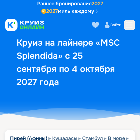
Раннее бронирование
2027
2027
миль каждому
Описание
Выбор кают
Маршрут и экск
Войти
Круиз на лайнере «MSC
Splendida» с 25
сентября по 4 октября
2027 года
Пирей (Афины)
Кушадасы
Стамбул
В море