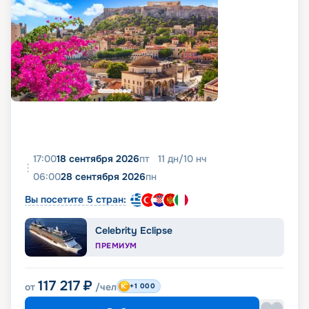
17:00
18 сентября 2026
пт
11
дн
/
10
нч
06:00
28 сентября 2026
пн
Вы посетите 5 стран:
Celebrity Eclipse
ПРЕМИУМ
117 217
₽
от
/чел
+1 000