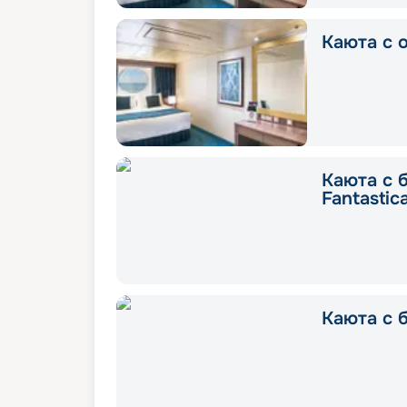
Каюта с о
Каюта с 
Fantastic
Каюта с б