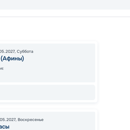
Пирей 
В море
Катако
05.2027
,
Суббота
18:00
2
 (Афины)
08:00
ИЕ
12
от
.05.2027
,
Воскресенье
асы