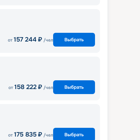
157 244
₽
Выбрать
от
/чел
158 222
₽
Выбрать
от
/чел
175 835
₽
Выбрать
от
/чел