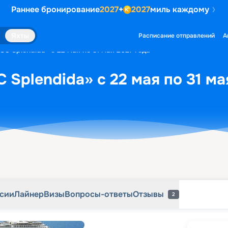
Раннее бронирование
2027
+
2027
миль каждому
рсии
Лайнер
Визы
Вопросы-ответы
Отзывы
2
Яхты
Расписание отправлений
А
C Splendida» с 22 мая по 31 мая 2027 года
 Splendida» с 22 мая по 31 ма
рсии
Лайнер
Визы
Вопросы-ответы
Отзывы
2