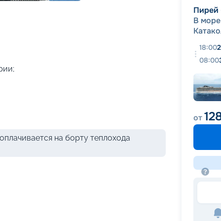
+
40
фотографий
Пирей 
В море
Катако
18:00
2
08:00
рии;
12
от
оплачивается на борту теплохода