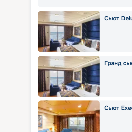
Сьют Delu
Гранд сью
Сьют Exec