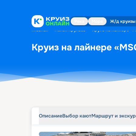
Описание
Выбор кают
Маршрут и экску
Река
Море
Ж/д круизы
Главная
•
Поиск круизов
•
Круиз на лайнере «MS
Круиз на лайнере «MSC
Описание
Выбор кают
Маршрут и экску