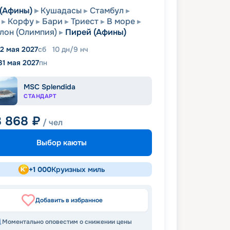
(Афины)
Кушадасы
Стамбул
Корфу
Бари
Триест
В море
лон (Олимпия)
Пирей (Афины)
2 мая 2027
сб
10
дн
/
9
нч
31 мая 2027
пн
MSC Splendida
СТАНДАРТ
8 868
₽
/ чел
Выбор каюты
+
1 000
Круизных миль
Добавить в избранное
Моментально оповестим о снижении цены