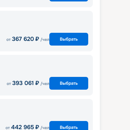
367 620
₽
Выбрать
от
/чел
393 061
₽
Выбрать
от
/чел
442 965
₽
Выбрать
от
/чел