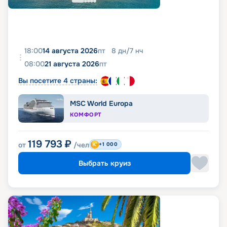
18:00
14 августа 2026
пт
8
дн
/
7
нч
08:00
21 августа 2026
пт
Вы посетите 4 страны:
MSC World Europa
КОМФОРТ
119 793
₽
от
/чел
+1 000
Выбрать круиз