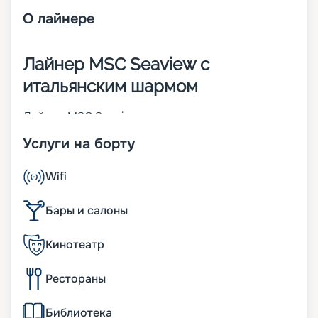
О
лайнере
Лайнер MSC Seaview с
итальянским шармом
Лайнер MSC Seaview – это второе судно класса
Seaside, которое было построено в 2018 году
Услуги на борту
крупнейшим итальянским судостроителем
Fincantieri. В момент пуска на воду он стал 14-м
по величине круизным кораблем в мире. На 18-
Wifi
палубном лайнере находится 2 054 каюты разных
категорий. В них может разместиться 5 429
Бары и салоны
человек. Другие особенности MSC Seaview:
• ширина – 41 м;
Кинотеатр
• длина – 323 м;
• осадка – 8,3 м;
• водоизмещение – 154 тыс. тонн;
Рестораны
• предельная скорость – 21 узел.
Библиотека