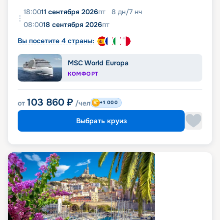
18:00
11 сентября 2026
пт
8
дн
/
7
нч
08:00
18 сентября 2026
пт
Вы посетите 4 страны:
MSC World Europa
КОМФОРТ
103 860
₽
от
/чел
+1 000
Выбрать круиз