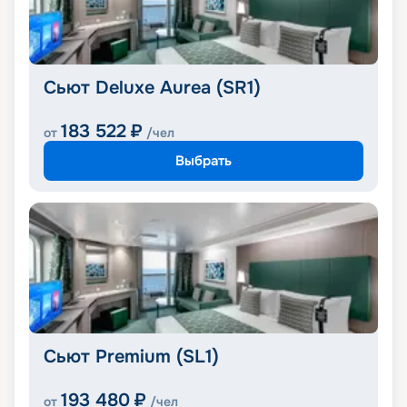
Сьют Deluxe Aurea (SR1)
183 522
₽
от
/чел
Выбрать
Сьют Premium (SL1)
193 480
₽
от
/чел