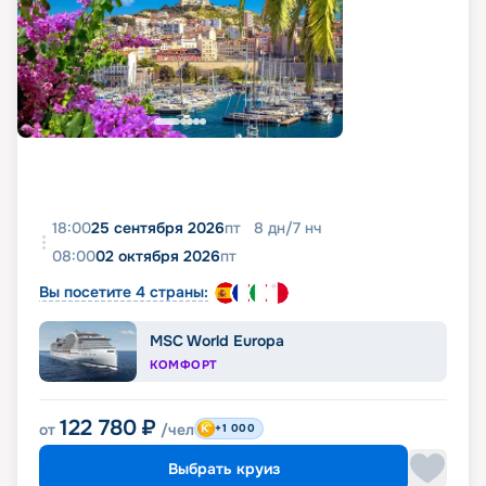
18:00
25 сентября 2026
пт
8
дн
/
7
нч
08:00
02 октября 2026
пт
Вы посетите 4 страны:
MSC World Europa
КОМФОРТ
122 780
₽
от
/чел
+1 000
Выбрать круиз