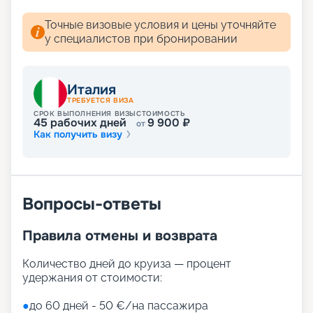
Точные визовые условия и цены уточняйте
у специалистов при бронировании
Италия
ТРЕБУЕТСЯ ВИЗА
СРОК ВЫПОЛНЕНИЯ ВИЗЫ
СТОИМОСТЬ
45
рабочих дней
9 900
₽
от
Как получить визу
Вопросы-ответы
Правила отмены и возврата
Количество дней до круиза — процент
удержания от стоимости:
●
до 60 дней - 50 €/на пассажира