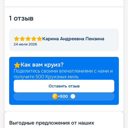
1
отзыв
Карина Андреевна Пензина
24 июля 2026
Как вам круиз?
Поделитесь своими впечатлениями с нами и
получите
500
Круизных миль
Оставить отзыв
+
500
Выгодные предложения от наших