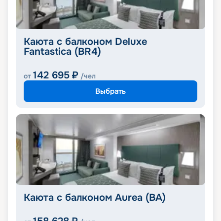
Каюта с балконом Deluxe
Fantastica (BR4)
142 695
₽
от
/чел
Выбрать
Каюта с балконом Aurea (BA)