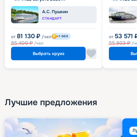
А.С. Пушкин
СТАНДАРТ
81 130
₽
53 571
от
/чел
от
+1 000
85 400
₽
55 803
₽
/чел
/ч
Выбрать круиз
Вы
Лучшие предложения