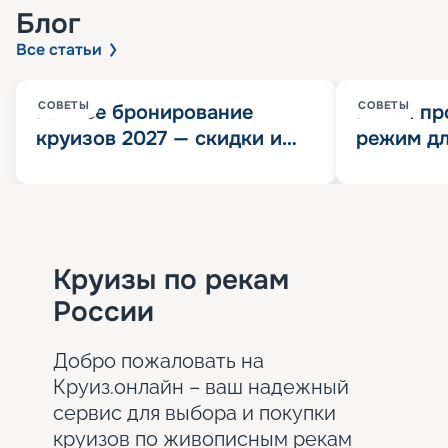
Блог
Все статьи
СОВЕТЫ
СОВЕТЫ
Раннее бронирование
Китай пр
круизов 2027 — скидки и
режим дл
розыгрыш 100 000
конца 202
Круизных миль
значит?
Круизы по рекам
России
Добро пожаловать на
Круиз.онлайн – ваш надежный
сервис для выбора и покупки
круизов по живописным рекам