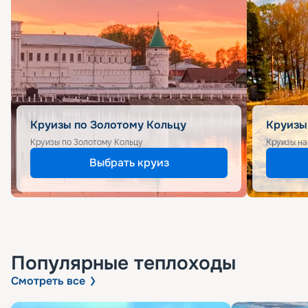
Круизы по Золотому Кольцу
Круизы
Круизы по Золотому Кольцу
Круизы на
Выбрать круиз
Популярные
теплоходы
Смотреть все