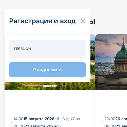
Популярные круизы
Регистрация и вход
Спецпредложение - 10%
ТЕЛЕФОН
Продолжить
14:30
15 августа 2026
сб
8
дн
/
7
нч
20:00
20 ав
20:00
22 августа 2026
сб
08:00
23 ав