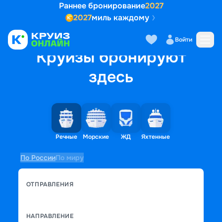
Раннее бронирование
2027
2027
миль каждому
Войти
Круизы бронируют
здесь
Речные
Морские
ЖД
Яхтенные
По России
По миру
ОТПРАВЛЕНИЯ
НАПРАВЛЕНИЕ