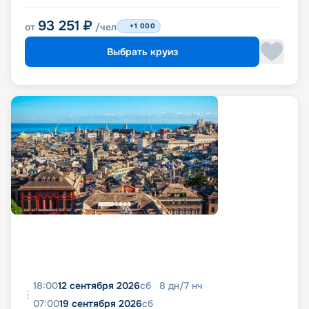
93 251
₽
от
/чел
+1 000
Выбрать круиз
18:00
12 сентября 2026
сб
8
дн
/
7
нч
07:00
19 сентября 2026
сб