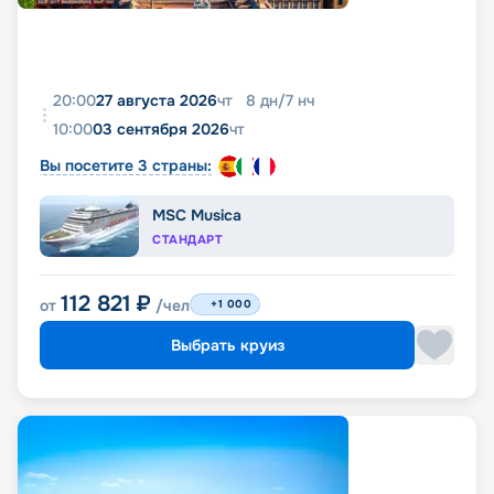
20:00
27 августа 2026
чт
8
дн
/
7
нч
10:00
03 сентября 2026
чт
Вы посетите 3 страны:
MSC Musica
СТАНДАРТ
112 821
₽
от
/чел
+1 000
Выбрать круиз