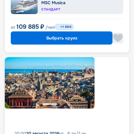
MSC Musica
СТАНДАРТ
109 885
₽
от
/чел
+1 000
Выбрать круиз
20:00
20 августа 2026
чт
8
дн
/
7
нч