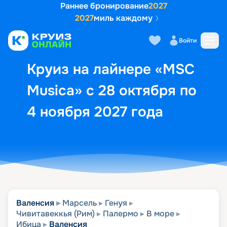
Раннее бронирование
2027
2027
миль каждому
Описание
Выбор кают
Маршрут и экск
Войти
Круиз на лайнере «MSC
Musica» с 28 октября по
4 ноября 2027 года
Валенсия
Марсель
Генуя
Чивитавеккья (Рим)
Палермо
В море
Ибица
Валенсия