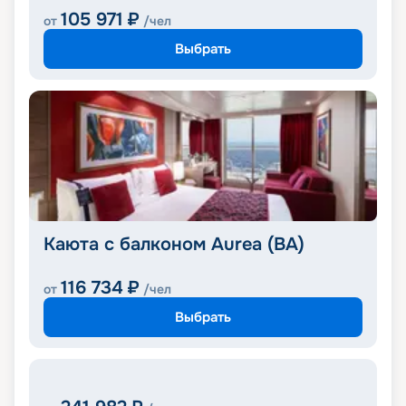
105 971
₽
от
/чел
Выбрать
Каюта с балконом Aurea (BA)
116 734
₽
от
/чел
Выбрать