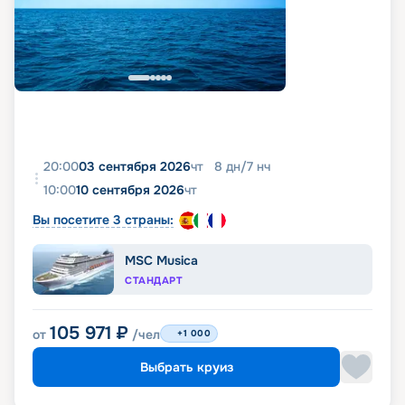
20:00
03 сентября 2026
чт
8
дн
/
7
нч
10:00
10 сентября 2026
чт
Вы посетите 3 страны:
MSC Musica
СТАНДАРТ
105 971
₽
от
/чел
+1 000
Выбрать круиз