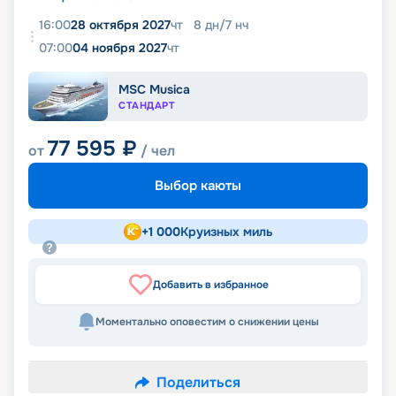
16:00
28 октября 2027
чт
8
дн
/
7
нч
07:00
04 ноября 2027
чт
MSC Musica
СТАНДАРТ
77 595
₽
от
/ чел
Выбор каюты
+
1 000
Круизных миль
Добавить в избранное
Моментально оповестим о снижении цены
Поделиться