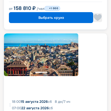
158 810
₽
от
/чел
+1 000
Выбрать круиз
18:00
15 августа 2026
сб
8
дн
/
7
нч
07:00
22 августа 2026
сб