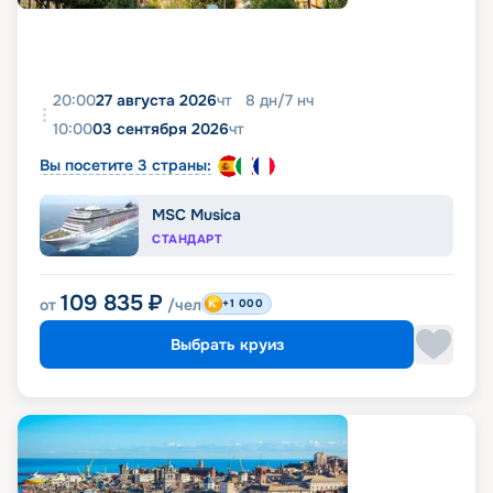
20:00
27 августа 2026
чт
8
дн
/
7
нч
10:00
03 сентября 2026
чт
Вы посетите 3 страны:
MSC Musica
СТАНДАРТ
109 835
₽
от
/чел
+1 000
Выбрать круиз