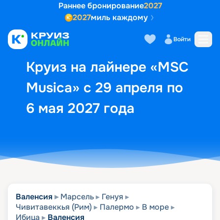
Раннее бронирование
2027
2027
миль каждому
Описание
Выбор кают
Маршрут и экск
Войти
Круиз на лайнере «MSC
Musica» с 29 апреля по
6 мая 2027 года
Валенсия
Марсель
Генуя
Чивитавеккья (Рим)
Палермо
В море
Ибица
Валенсия