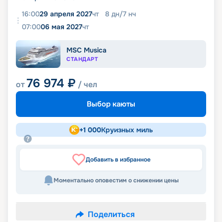
16:00
29 апреля 2027
чт
8
дн
/
7
нч
07:00
06 мая 2027
чт
MSC Musica
СТАНДАРТ
76 974
₽
от
/ чел
Выбор каюты
+
1 000
Круизных миль
Добавить в избранное
Моментально оповестим о снижении цены
Поделиться