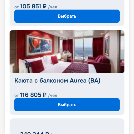
105 851
₽
от
/чел
Выбрать
Каюта с балконом Aurea (BA)
116 805
₽
от
/чел
Выбрать