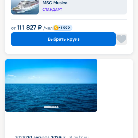
MSC Musica
СТАНДАРТ
111 827
₽
от
/чел
+1 000
Выбрать круиз
20:00
20 августа 2026
чт
8
дн
/
7
нч