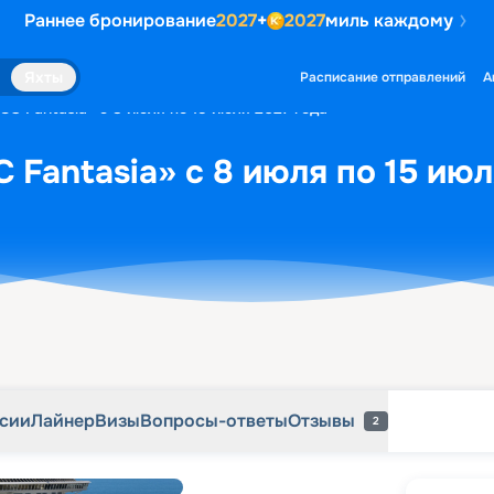
Раннее бронирование
2027
+
2027
миль каждому
рсии
Лайнер
Визы
Вопросы-ответы
Отзывы
2
Яхты
Расписание отправлений
А
C Fantasia» с 8 июля по 15 июля 2027 года
 Fantasia» с 8 июля по 15 июл
рсии
Лайнер
Визы
Вопросы-ответы
Отзывы
2