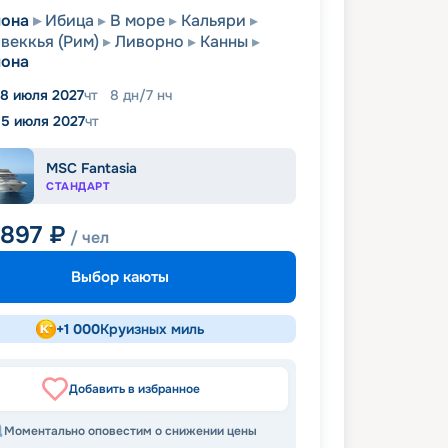
лона
Ибица
В море
Кальяри
веккья (Рим)
Ливорно
Канны
лона
8 июля 2027
чт
8
дн
/
7
нч
15 июля 2027
чт
MSC Fantasia
СТАНДАРТ
 897
₽
/ чел
Выбор каюты
+
1 000
Круизных миль
Добавить в избранное
Моментально оповестим о снижении цены