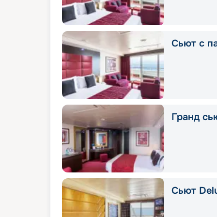
Сьют с п
Гранд сью
Сьют Delu