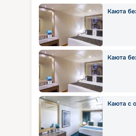
Каюта без
Каюта без
Каюта с о