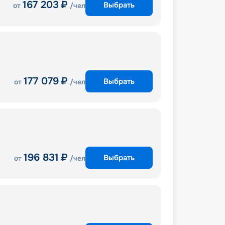
167 203
₽
Выбрать
от
/чел
177 079
₽
Выбрать
от
/чел
196 831
₽
Выбрать
от
/чел