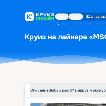
Описание
Выбор кают
Маршрут и экску
Река
Море
Ж/д круизы
Главная
•
Поиск круизов
•
Круиз на лайнере «MS
Круиз на лайнере «MSC
Описание
Выбор кают
Маршрут и экску