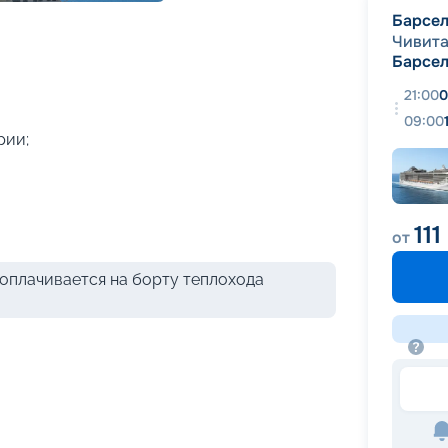
+
58
фотографий
Барсе
Чивита
Барсе
21:00
0
09:00
рии;
111
от
оплачивается на борту теплохода