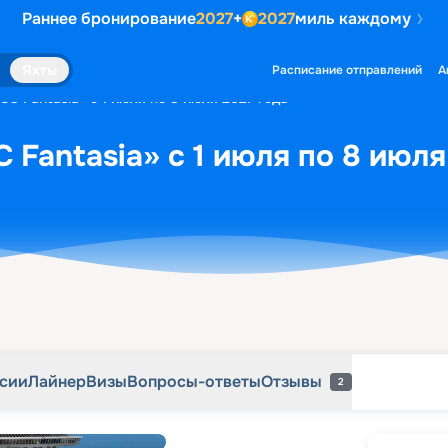
Раннее бронирование
2027
+
2027
миль каждому
рсии
Лайнер
Визы
Вопросы-ответы
Отзывы
2
Яхты
Расписание отправлений
А
C Fantasia» с 1 июля по 8 июля 2027 года
 Fantasia» с 1 июля по 8 июля
рсии
Лайнер
Визы
Вопросы-ответы
Отзывы
2