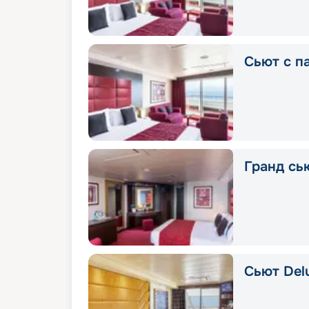
Сьют с п
Гранд сью
Сьют Delu