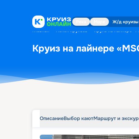
Описание
Выбор кают
Маршрут и экску
Река
Море
Ж/д круизы
Главная
•
Поиск круизов
•
Круиз на лайнере «MS
Круиз на лайнере «MSC
Описание
Выбор кают
Маршрут и экску