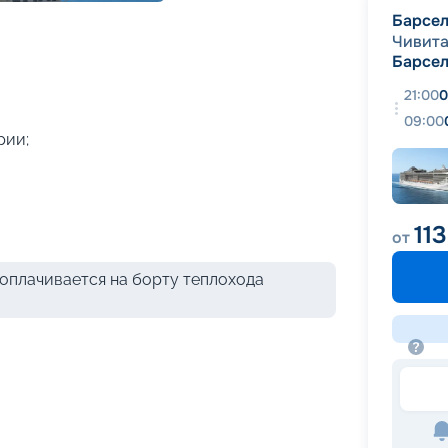
+
58
фотографий
Барсе
Чивита
Барсе
21:00
0
09:00
рии;
11
от
оплачивается на борту теплохода