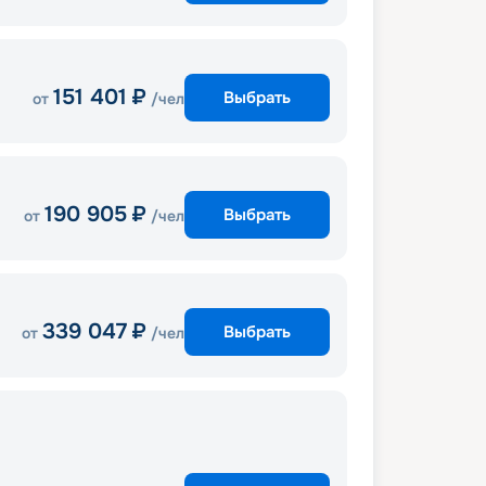
151 401
₽
Выбрать
от
/чел
190 905
₽
Выбрать
от
/чел
339 047
₽
Выбрать
от
/чел