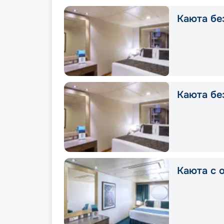
Каюта без
Каюта без
Каюта с о