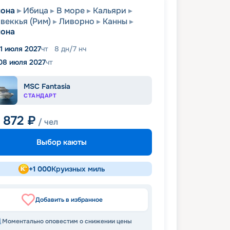
лона
Ибица
В море
Кальяри
веккья (Рим)
Ливорно
Канны
лона
1 июля 2027
чт
8
дн
/
7
нч
08 июля 2027
чт
MSC Fantasia
СТАНДАРТ
3 872
₽
/ чел
Выбор каюты
+
1 000
Круизных миль
Добавить в избранное
Моментально оповестим о снижении цены