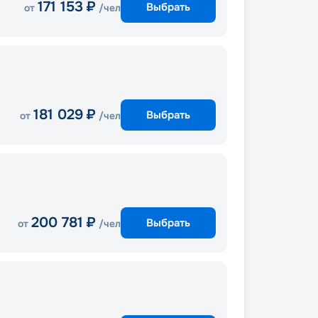
171 153
₽
Выбрать
от
/чел
181 029
₽
Выбрать
от
/чел
200 781
₽
Выбрать
от
/чел