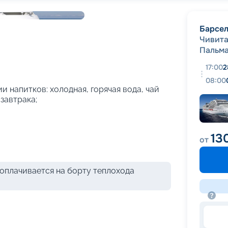
+
51
фотографий
Барсе
Чивита
Пальм
17:00
2
08:00
и напитков: холодная, горячая вода, чай
 завтрака;
13
от
оплачивается на борту теплохода