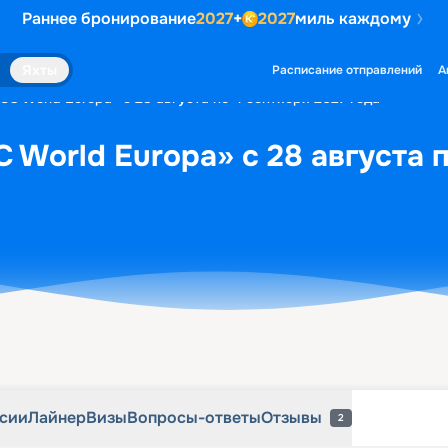
Раннее бронирование
2027
+
2027
миль каждому
рсии
Лайнер
Визы
Вопросы-ответы
Отзывы
2
Яхты
Расписание отправлений
А
SC World Europa» с 28 августа по 4 сентября 2027 года
 World Europa» с 28 августа 
рсии
Лайнер
Визы
Вопросы-ответы
Отзывы
2