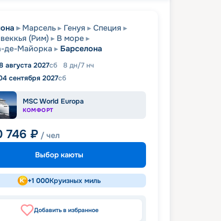
лона
Марсель
Генуя
Специя
веккья (Рим)
В море
а-де-Майорка
Барселона
8 августа 2027
сб
8
дн
/
7
нч
04 сентября 2027
сб
MSC World Europa
КОМФОРТ
0 746
₽
/ чел
Выбор каюты
+
1 000
Круизных миль
Добавить в избранное