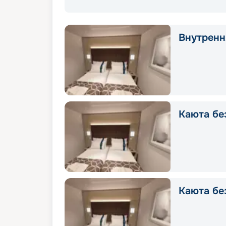
Внутрення
Каюта без
Каюта без