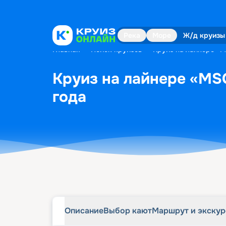
Описание
Выбор кают
Маршрут и экску
Река
Море
Ж/д круизы
Главная
•
Поиск круизов
•
Круиз на лайнере «M
Круиз на лайнере «MSC
года
Описание
Выбор кают
Маршрут и экску