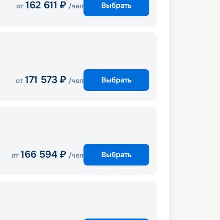
162 611
₽
Выбрать
от
/чел
171 573
₽
Выбрать
от
/чел
166 594
₽
Выбрать
от
/чел