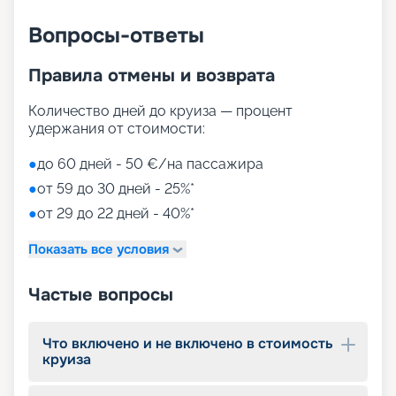
пассажиров высотой в 11 палуб;
• 90-метровая прогулочная зона на открытой
Вопросы-ответы
корме;
• променад с магазинами и ресторанами,
Правила отмены и возврата
накрытый светодиодным куполом;
• Duti-free shopping;
• MSC Aurea Spa – огромный выбор Spa-
Количество дней до круиза — процент
процедур на площади 1000 м2;
удержания от стоимости:
• тренажерный зал с оборудованием Technogym;
• игровые зоны от LEGO;
●
до 60 дней - 50 €/на пассажира
• детский клуб Chicco.
●
от 59 до 30 дней - 25%*
●
от 29 до 22 дней - 40%*
Путешествуйте с
«Круиз.онлайн»
Показать все условия
Наша компания предлагает купить путевки на
Частые вопросы
круизы MSC World Europa не выходя из дома. На
нашем сайте вы найдете всю необходимую
информацию для выбора тура: расписание
Что включено и не включено в стоимость
круизов на 2026 - 2027 г., характеристики
круиза
лайнера, описание кают, цены на путевки, фото
интерьеров, отзывы туристов и другие данные.