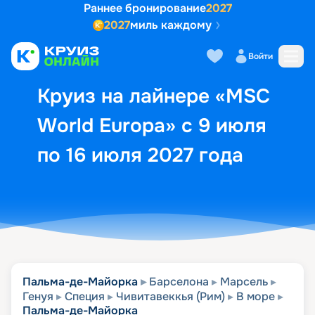
Раннее бронирование
2027
2027
миль каждому
Описание
Выбор кают
Маршрут и экск
Войти
Круиз на лайнере «MSC
World Europa» с 9 июля
по 16 июля 2027 года
Пальма-де-Майорка
Барселона
Марсель
Генуя
Специя
Чивитавеккья (Рим)
В море
Пальма-де-Майорка