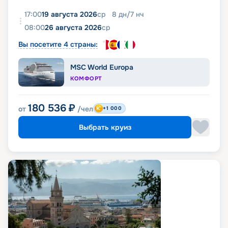
17:00
19 августа 2026
ср
8
дн
/
7
нч
08:00
26 августа 2026
ср
Вы посетите 4 страны:
MSC World Europa
КОМФОРТ
180 536
₽
от
/чел
+1 000
Выбрать круиз