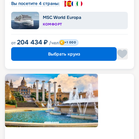
Вы посетите 4 страны:
MSC World Europa
КОМФОРТ
204 434
₽
от
/чел
+1 000
Выбрать круиз