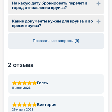
На какую дату бронировать перелет в
Опытные специалисты с удовольствием
город отправления круиза?
проконсультируют вас, помогут с оформлением
документов и проведением оплаты, будут
оказывать информационную поддержку на
Какие документы нужны для круиза и во
протяжении круиза. Бронируйте путевки и
время круиза?
отправляйтесь в сказочное путешествие на
лайнере из будущего!
Показать все вопросы (9)
2
отзыва
Гость
11 июня 2026
Виктория
26 марта 2023