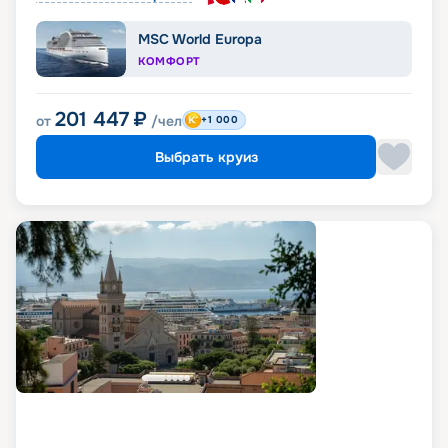
MSC World Europa
КОМФОРТ
201 447
₽
от
/чел
+1 000
Выбрать круиз