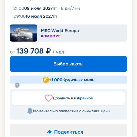
21:00
09 июля 2027
пт
8
дн
/
7
нч
09:00
16 июля 2027
пт
MSC World Europa
КОМФОРТ
139 708
₽
от
/ чел
Выбор каюты
+
1 000
Круизных миль
Добавить в избранное
Моментально оповестим о снижении цены
Поделиться