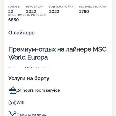
ПАЛУБЫ
РЕНОВАЦИЯ
ГОД ПОСТРОЙКИ
КОЛИЧЕСТВО КАЮТ
22
2022
2022
2760
ВМЕСТИМОСТЬ (ЧЕЛОВЕК)
6850
О
лайнере
Премиум-отдых на лайнере MSC
World Europa
Лайнер MSC World Europa – первое судно из
линейки премиум-класса, которую
Услуги на борту
запланировала компания MSC Cruises. Оно было
построено во Франции в 2022 году. При его
создании использовались инновационные
24 hours room service
разработки, которые направлены на
обеспечение комфорта пассажиров и
Wifi
повышение показателей экологичности. В 2 760
комфортабельных каютах может разместиться 6
Бары и салоны
850 человек. Другие особенности: