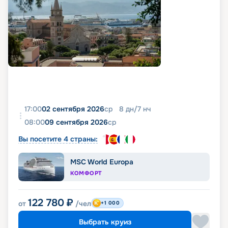
17:00
02 сентября 2026
ср
8
дн
/
7
нч
08:00
09 сентября 2026
ср
Вы посетите 4 страны:
MSC World Europa
КОМФОРТ
122 780
₽
от
/чел
+1 000
Выбрать круиз