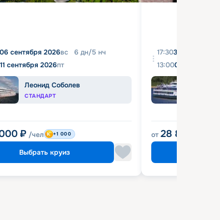
06 сентября 2026
вс
6
дн
/
5
нч
17:30
31 августа 20
11 сентября 2026
пт
13:00
04 сентября 
Леонид Соболев
Башк
СТАНДАРТ
ЭКОН
 000
₽
28 800
₽
/чел
от
/чел
+1 000
Выбрать круиз
Выбрат