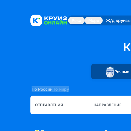
Река
Море
Ж/д круизы
К
Речные
По России
По миру
ОТПРАВЛЕНИЯ
НАПРАВЛЕНИЕ