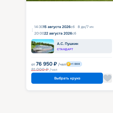
14:30
15 августа 2026
сб
8
дн
/
7
нч
20:00
22 августа 2026
сб
А.С. Пушкин
СТАНДАРТ
76 950
₽
от
/чел
+1 000
81 000
₽
/чел
Выбрать круиз