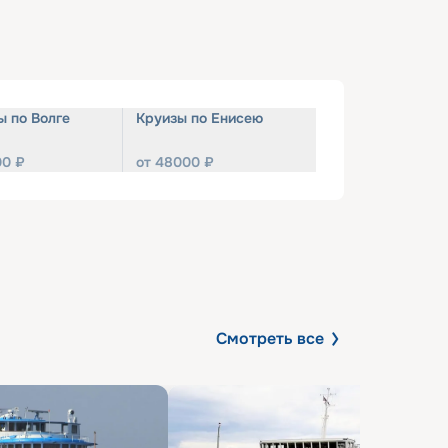
ы по Волге
Круизы по Енисею
00
₽
от
48000
₽
Смотреть все