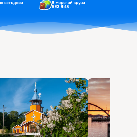
ия выгодных
В морской круиз
БЕЗ ВИЗ