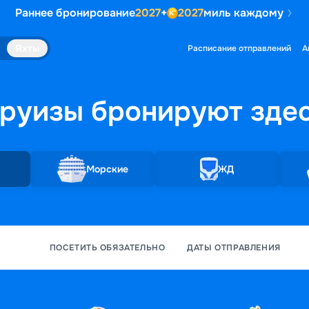
Раннее бронирование
2027
+
2027
миль каждому
Яхты
Расписание отправлений
А
руизы бронируют
зде
Морские
ЖД
ПОСЕТИТЬ ОБЯЗАТЕЛЬНО
ДАТЫ ОТПРАВЛЕНИЯ