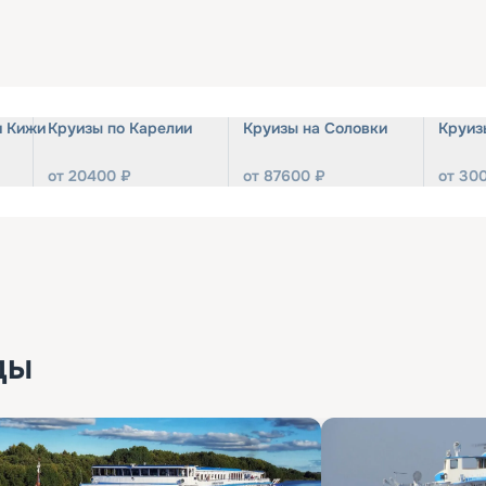
и Кижи
Круизы по Карелии
Круизы на Соловки
Круиз
от
20400
₽
от
87600
₽
от
30
ды