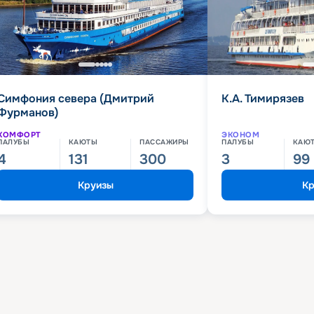
Симфония севера (Дмитрий
К.А. Тимирязев
Фурманов)
КОМФОРТ
ЭКОНОМ
ПАЛУБЫ
КАЮТЫ
ПАССАЖИРЫ
ПАЛУБЫ
КАЮ
4
131
300
3
99
Круизы
Кр