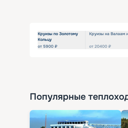
Круизы по Золотому
Круизы на Валаам 
Кольцу
от
5900
₽
от
20400
₽
Популярные
теплохо