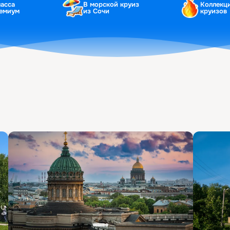
ласса
В морской круиз
Коллекц
ремиум
из Сочи
круизов