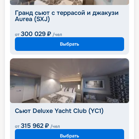
Гранд сьют с террасой и джакузи
Aurea (SXJ)
300 029
₽
от
/чел
Выбрать
Сьют Deluxe Yacht Club (YC1)
315 962
₽
от
/чел
Выбрать