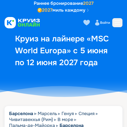
Раннее бронирование
2027
2027
миль каждому
Описание
Выбор кают
Маршрут и экск
Войти
Круиз на лайнере «MSC
World Europa» с 5 июня
по 12 июня 2027 года
Барселона
Марсель
Генуя
Специя
Чивитавеккья (Рим)
В море
Пальма-де-Майорка
Барселона