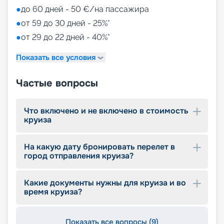
• игровые зоны от LEGO;
●
до 60 дней - 50 €/на пассажира
• детский клуб Chicco.
●
от 59 до 30 дней - 25%*
●
от 29 до 22 дней - 40%*
Путешествуйте с
«Круиз.онлайн»
Показать все условия
Наша компания предлагает купить путевки на
Частые вопросы
круизы MSC World Europa не выходя из дома. На
нашем сайте вы найдете всю необходимую
информацию для выбора тура: расписание
Что включено и не включено в стоимость
круизов на 2026 - 2027 г., характеристики
круиза
лайнера, описание кают, цены на путевки, фото
интерьеров, отзывы туристов и другие данные.
На какую дату бронировать перелет в
Опытные специалисты с удовольствием
город отправления круиза?
проконсультируют вас, помогут с оформлением
документов и проведением оплаты, будут
оказывать информационную поддержку на
Какие документы нужны для круиза и во
протяжении круиза. Бронируйте путевки и
время круиза?
отправляйтесь в сказочное путешествие на
лайнере из будущего!
Показать все вопросы (9)