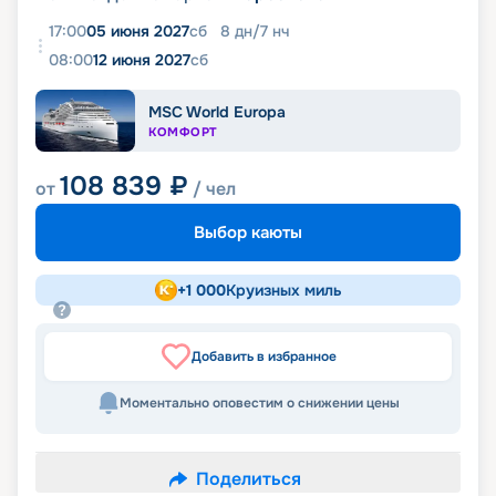
17:00
05 июня 2027
сб
8
дн
/
7
нч
08:00
12 июня 2027
сб
MSC World Europa
КОМФОРТ
108 839
₽
от
/ чел
Выбор каюты
+
1 000
Круизных миль
Добавить в избранное
Моментально оповестим о снижении цены
Поделиться