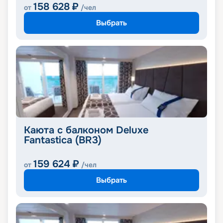
158 628
₽
от
/чел
Выбрать
Каюта с балконом Deluxe
Fantastica (BR3)
159 624
₽
от
/чел
Выбрать