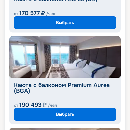
170 577
₽
от
/чел
Выбрать
Каюта с балконом Premium Aurea
(BGA)
190 493
₽
от
/чел
Выбрать