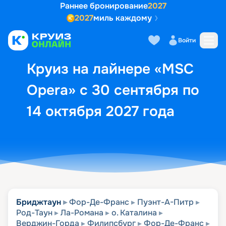
Раннее бронирование
2027
2027
миль каждому
Описание
Выбор кают
Маршрут и экск
Войти
Круиз на лайнере «MSC
Opera» с 30 сентября по
14 октября 2027 года
Бриджтаун
Фор-Де-Франс
Пуэнт-А-Питр
Род-Таун
Ла-Романа
о. Каталина
Верджин-Горда
Филипсбург
Фор-Де-Франс