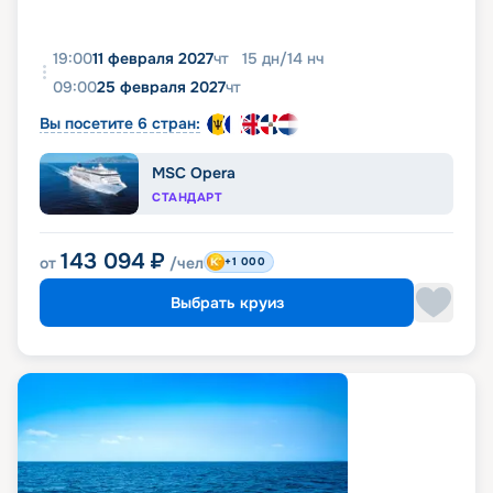
19:00
11 февраля 2027
чт
15
дн
/
14
нч
09:00
25 февраля 2027
чт
Вы посетите 6 стран:
MSC Opera
СТАНДАРТ
143 094
₽
от
/чел
+1 000
Выбрать круиз