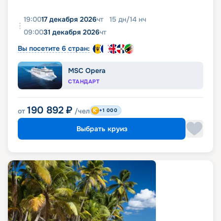
19:00
17 декабря 2026
чт
15
дн
/
14
нч
09:00
31 декабря 2026
чт
Вы посетите 6 стран:
MSC Opera
СТАНДАРТ
190 892
₽
от
/чел
+1 000
Выбрать круиз