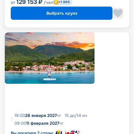
129 153
₽
от
/чел
+1 000
Выбрать круиз
19:00
28 января 2027
чт
15
дн
/
14
нч
09:00
11 февраля 2027
чт
Вы посетите 7 стран: