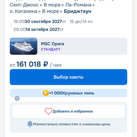
Сент-Джонс
В море
Ла-Романа
о. Каталина
В море
Бриджтаун
19:00
30 сентября 2027
чт
15
дн
/
14
нч
09:00
14 октября 2027
чт
MSC Opera
СТАНДАРТ
161 018
₽
от
/ чел
Выбор каюты
+
1 000
Круизных миль
Добавить в избранное
Моментально оповестим о снижении цены