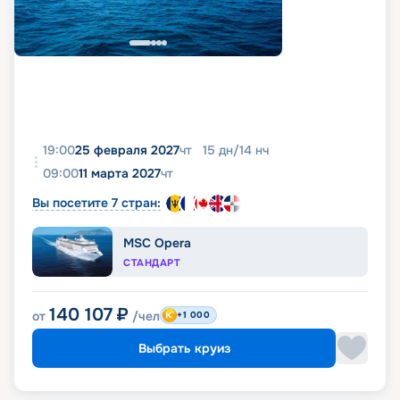
19:00
25 февраля 2027
чт
15
дн
/
14
нч
09:00
11 марта 2027
чт
Вы посетите 7 стран:
MSC Opera
СТАНДАРТ
140 107
₽
от
/чел
+1 000
Выбрать круиз