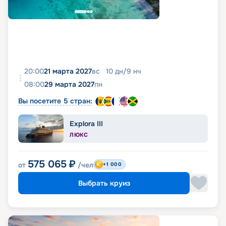
20:00
21 марта 2027
вс
10
дн
/
9
нч
08:00
29 марта 2027
пн
Вы посетите 5 стран:
Explora III
ЛЮКС
575 065
₽
от
/чел
+1 000
Выбрать круиз