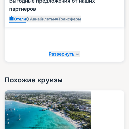
Выгодные предложения от наших
партнеров
🏨
✈️
🚗
Отели
Авиабилеты
Трансферы
Развернуть
Похожие круизы