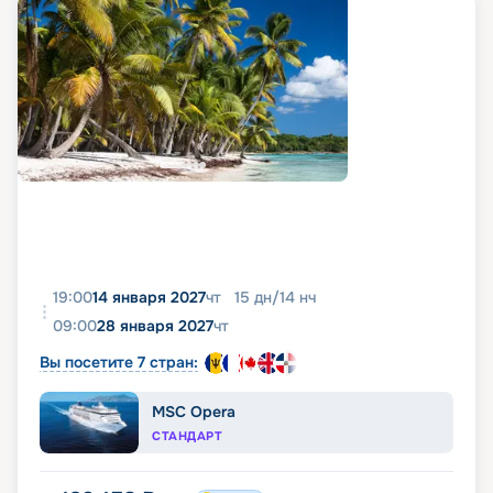
19:00
14 января 2027
чт
15
дн
/
14
нч
09:00
28 января 2027
чт
Вы посетите 7 стран:
MSC Opera
СТАНДАРТ