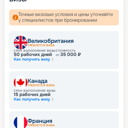
посещения офиса. Мы собрали всю
необходимую информацию: расписание и
маршруты круизов на 2026 - 2027 г.,
Точные визовые условия и цены уточняйте
характеристики и схему теплохода, планы палуб,
у специалистов при бронировании
описание кают, фото интерьеров, цены на
путевки, обзоры туристов. Вас ждет яркое и
увлекательное путешествие!
Великобритания
ТРЕБУЕТСЯ ВИЗА
СРОК ВЫПОЛНЕНИЯ ВИЗЫ
СТОИМОСТЬ
50
рабочих дней
35 000
₽
от
Как получить визу
Канада
ТРЕБУЕТСЯ ВИЗА
СРОК ВЫПОЛНЕНИЯ ВИЗЫ
15
рабочих дней
Как получить визу
Франция
ТРЕБУЕТСЯ ВИЗА