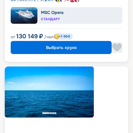
MSC Opera
СТАНДАРТ
130 149
₽
от
/чел
+1 000
Выбрать круиз