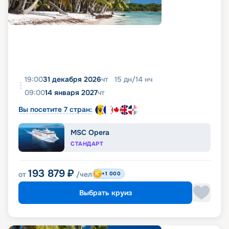
19:00
31 декабря 2026
чт
15
дн
/
14
нч
09:00
14 января 2027
чт
Вы посетите 7 стран:
MSC Opera
СТАНДАРТ
193 879
₽
от
/чел
+1 000
Выбрать круиз