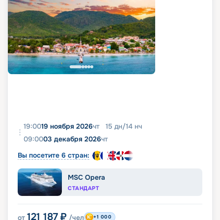
19:00
19 ноября 2026
чт
15
дн
/
14
нч
09:00
03 декабря 2026
чт
Вы посетите 6 стран:
MSC Opera
СТАНДАРТ
121 187
₽
от
/чел
+1 000