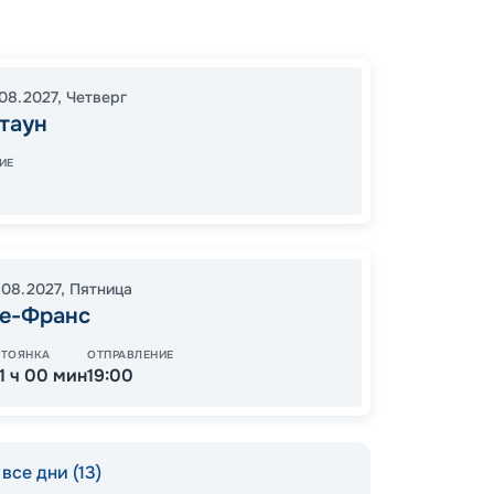
Бридж
Пуэнт-
о. Кат
08.2027
,
Четверг
Филип
таун
Сент-
о. Кат
ИЕ
19:00
0
09:00
.08.2027
,
Пятница
е-Франс
17
от
СТОЯНКА
ОТПРАВЛЕНИЕ
11 ч 00 мин
19:00
все дни (13)