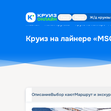
Описание
Выбор кают
Маршрут и экску
Река
Море
Ж/д круизы
Главная
•
Поиск круизов
•
Круиз на лайнере «MS
Круиз на лайнере «MSC 
Описание
Выбор кают
Маршрут и экску