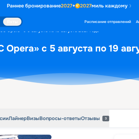
Раннее бронирование
2027
+
2027
миль каждому
рсии
Лайнер
Визы
Вопросы-ответы
Отзывы
3
Яхты
Расписание отправлений
А
C Opera» с 5 августа по 19 августа 2027 года
Opera» с 5 августа по 19 авг
рсии
Лайнер
Визы
Вопросы-ответы
Отзывы
3