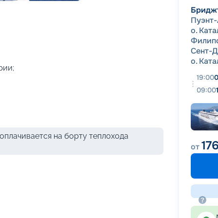
+
47
фотографий
Бридж
Пуэнт-
о. Кат
Филип
Сент-
о. Кат
рии;
19:00
0
09:00
оплачивается на борту теплохода
17
от