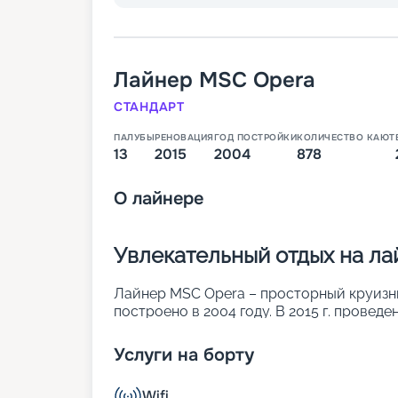
Лайнер
MSC Opera
СТАНДАРТ
ПАЛУБЫ
РЕНОВАЦИЯ
ГОД ПОСТРОЙКИ
КОЛИЧЕСТВО КАЮТ
13
2015
2004
878
О
лайнере
Увлекательный отдых на л
Лайнер MSC Opera – просторный круизный
построено в 2004 году. В 2015 г. провед
была увеличена длина. Также повысилась 
Продуманные дизайны сделали лайнер п
Услуги на борту
звездочный отель. Основные параметры:
• ширина – 29 м;
Wifi