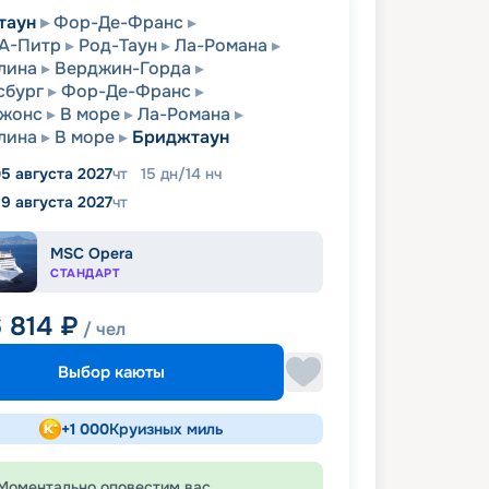
таун
Фор-Де-Франс
А-Питр
Род-Таун
Ла-Романа
алина
Верджин-Горда
сбург
Фор-Де-Франс
Джонс
В море
Ла-Романа
алина
В море
Бриджтаун
5 августа 2027
чт
15
дн
/
14
нч
19 августа 2027
чт
MSC Opera
СТАНДАРТ
6 814
₽
/ чел
Выбор каюты
+
1 000
Круизных миль
Моментально оповестим вас