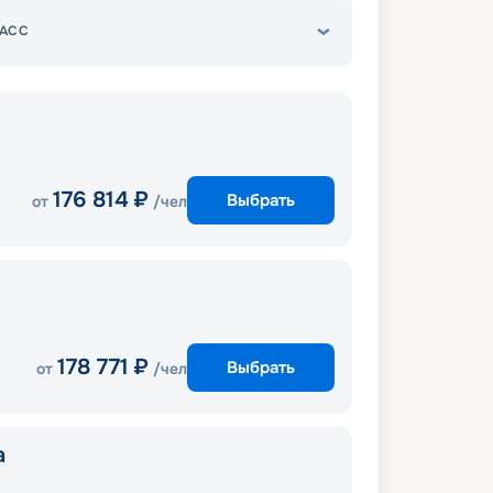
АСС
176 814
₽
Выбрать
от
/чел
178 771
₽
Выбрать
от
/чел
a