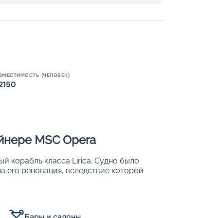
ВМЕСТИМОСТЬ (ЧЕЛОВЕК)
2150
Пишит
айнере MSC Opera
 корабль класса Lirica. Судно было
ена его реновация, вследствие которой
вместительность: с 2 150 до 2 579.
охожим на роскошный плавучий 5-
Бары и салоны