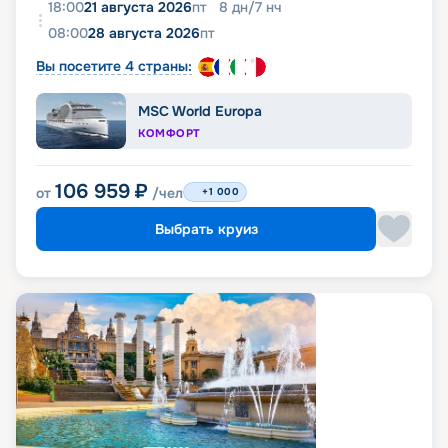
18:00
21 августа 2026
пт
8
дн
/
7
нч
08:00
28 августа 2026
пт
Вы посетите 4 страны:
MSC World Europa
КОМФОРТ
106 959
₽
от
/чел
+1 000
Выбрать круиз