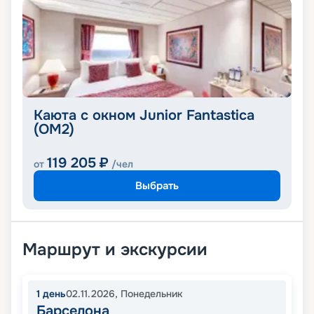
Каюта с окном Junior Fantastica
(OM2)
119 205
₽
от
/чел
Выбрать
Маршрут и экскурсии
1
день
02.11.2026
,
Понедельник
Барселона