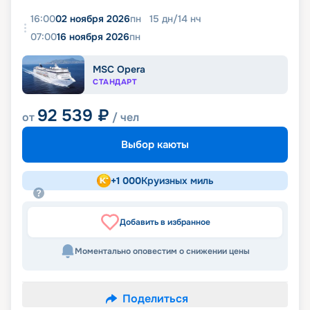
16:00
02 ноября 2026
пн
15
дн
/
14
нч
07:00
16 ноября 2026
пн
MSC Opera
СТАНДАРТ
92 539
₽
от
/ чел
Выбор каюты
+
1 000
Круизных миль
Добавить в избранное
Моментально оповестим о снижении цены
Поделиться