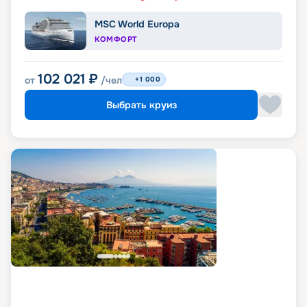
MSC World Europa
КОМФОРТ
102 021
₽
от
/чел
+1 000
Выбрать круиз