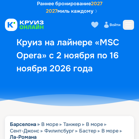
Раннее бронирование
2027
2027
миль каждому
Описание
Выбор кают
Маршрут и экск
Войти
Круиз на лайнере «MSC
Opera» с 2 ноября по 16
ноября 2026 года
Барселона
В море
Танжер
В море
Сент-Джонс
Филипсбург
Бастер
В море
Ла-Романа