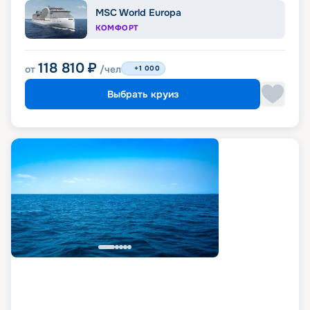
MSC World Europa
КОМФОРТ
118 810
₽
от
/чел
+1 000
Выбрать круиз