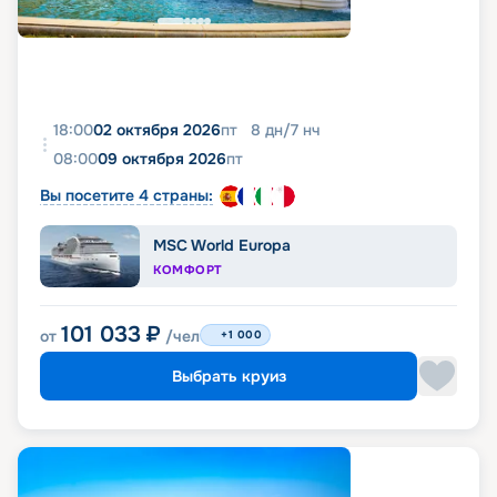
18:00
02 октября 2026
пт
8
дн
/
7
нч
08:00
09 октября 2026
пт
Вы посетите 4 страны:
MSC World Europa
КОМФОРТ
101 033
₽
от
/чел
+1 000
Выбрать круиз