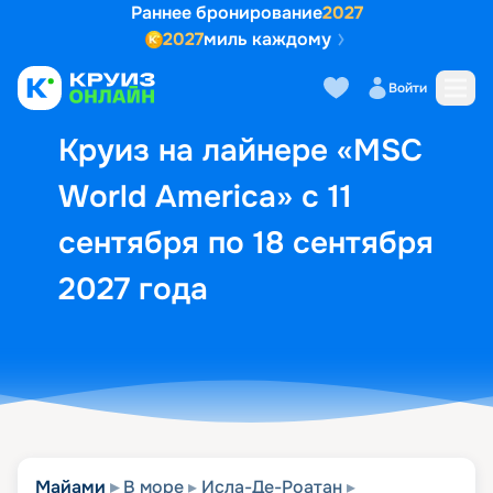
Раннее бронирование
2027
2027
миль каждому
Описание
Выбор кают
Маршрут и экск
Войти
Круиз на лайнере «MSC
World America» с 11
сентября по 18 сентября
2027 года
Майами
В море
Исла-Де-Роатан