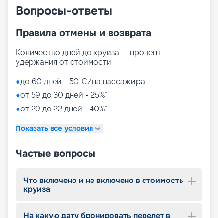
Вопросы-ответы
Путешествие на корабле
будущего
Правила отмены и возврата
На нашем сайте вы можете купить путевки на
Количество дней до круиза — процент
круизы MSC World America, выбрав идеальный
удержания от стоимости:
вариант путешествия на 2026 - 2027 г. Мы
предлагаем ознакомиться с фото кают, точным
●
до 60 дней - 50 €/на пассажира
описанием лайнера и прочитать отзывы бывалых
●
от 59 до 30 дней - 25%*
путешественников. Если у вас останутся
вопросы о круизе, просто свяжитесь с нами по
●
от 29 до 22 дней - 40%*
телефону или через соцсети. Опытные
специалисты ответят на актуальные вопросы.
Показать все условия
Частые вопросы
Что включено и не включено в стоимость
круиза
На какую дату бронировать перелет в