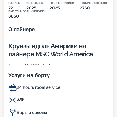
ПАЛУБЫ
РЕНОВАЦИЯ
ГОД ПОСТРОЙКИ
КОЛИЧЕСТВО КАЮТ
22
2025
2025
2760
ВМЕСТИМОСТЬ (ЧЕЛОВЕК)
6850
О
лайнере
Круизы вдоль Америки на
лайнере MSC World America
Лайнер MSC World America – это второе из
четырех будущих круизных теплоходов класса
Услуги на борту
MSC World Class. Его спуск на воду произошел в
2025 году. В 2 760 каютах разных категорий будут
размещаться 6 850 человек. Предполагаемые
24 hours room service
маршруты 22-палубного (из них 16 –
пассажирские) корабля – вдоль побережья
Wifi
Америки. Другие особенности:
• ширина – 47 м;
Бары и салоны
• длина судна – 330 метров;