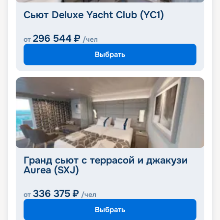
Сьют Deluxe Yacht Club (YC1)
296 544
₽
от
/чел
Выбрать
Гранд сьют с террасой и джакузи
Aurea (SXJ)
336 375
₽
от
/чел
Выбрать