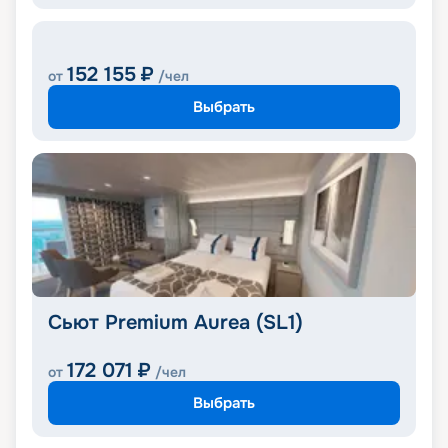
152 155
₽
от
/чел
Выбрать
Сьют Premium Aurea (SL1)
172 071
₽
от
/чел
Выбрать