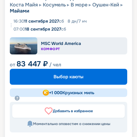
Коста Майя
Косумель
В море
Оушен-Кей
Майами
16:30
11 сентября 2027
сб
8
дн
/
7
нч
07:00
18 сентября 2027
сб
MSC World America
КОМФОРТ
83 447
₽
от
/ чел
Выбор каюты
+
1 000
Круизных миль
Добавить в избранное
Моментально оповестим о снижении цены