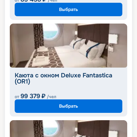
от
/чел
Выбрать
Каюта с окном Deluxe Fantastica
(OR1)
99 379
₽
от
/чел
Выбрать