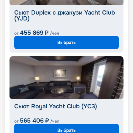
Сьют Duplex с джакузи Yacht Club
(YJD)
455 869
₽
от
/чел
Выбрать
Сьют Royal Yacht Club (YC3)
565 406
₽
от
/чел
Выбрать