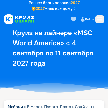
Раннее бронирование
2027
2027
миль каждому
Описание
Выбор кают
Маршрут и экск
Войти
Круиз на лайнере «MSC
World America» с 4
сентября по 11 сентября
2027 года
Майами
В море
Пуэрто-Плата
Сан Хуан