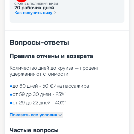
СРОК ВЫПОЛНЕНИЯ ВИЗЫ
послушать выступление лучших комиков.
20
рабочих дней
Все, что не было включено в стоимость путевки,
Как получить визу
в том числе питание в ресторанах, оплачивается
в конце круиза. Цена фиксированная, с
включенными чаевыми в размере 15 %.
Вопросы-ответы
Путешествие на корабле
будущего
Правила отмены и возврата
На нашем сайте вы можете купить путевки на
Количество дней до круиза — процент
круизы MSC World America, выбрав идеальный
удержания от стоимости:
вариант путешествия на 2026 - 2027 г. Мы
предлагаем ознакомиться с фото кают, точным
●
до 60 дней - 50 €/на пассажира
описанием лайнера и прочитать отзывы бывалых
●
от 59 до 30 дней - 25%*
путешественников. Если у вас останутся
вопросы о круизе, просто свяжитесь с нами по
●
от 29 до 22 дней - 40%*
телефону или через соцсети. Опытные
специалисты ответят на актуальные вопросы.
Показать все условия
Частые вопросы