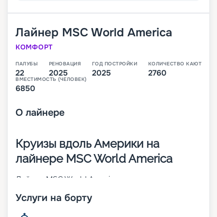
Лайнер
MSC World America
КОМФОРТ
ПАЛУБЫ
РЕНОВАЦИЯ
ГОД ПОСТРОЙКИ
КОЛИЧЕСТВО КАЮТ
22
2025
2025
2760
ВМЕСТИМОСТЬ (ЧЕЛОВЕК)
6850
О
лайнере
Круизы вдоль Америки на
лайнере MSC World America
Лайнер MSC World America – это второе из
четырех будущих круизных теплоходов класса
Услуги на борту
MSC World Class. Его спуск на воду произошел в
2025 году. В 2 760 каютах разных категорий будут