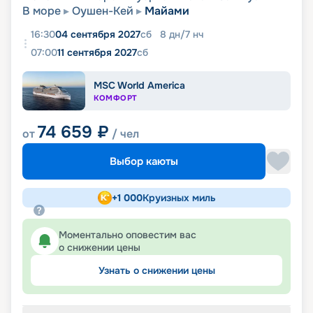
В море
Оушен-Кей
Майами
16:30
04 сентября 2027
сб
8
дн
/
7
нч
07:00
11 сентября 2027
сб
MSC World America
КОМФОРТ
74 659
₽
от
/ чел
Выбор каюты
+
1 000
Круизных миль
Моментально оповестим вас
о снижении цены
Узнать о снижении цены