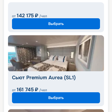
142 175
₽
от
/чел
Выбрать
Сьют Premium Aurea (SL1)
161 745
₽
от
/чел
Выбрать