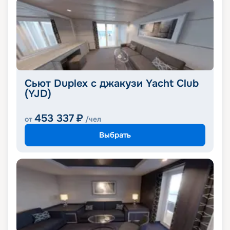
Сьют Duplex с джакузи Yacht Club
(YJD)
453 337
₽
от
/чел
Выбрать