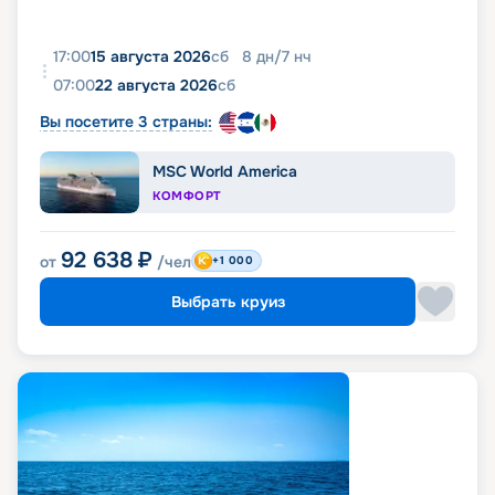
17:00
15 августа 2026
сб
8
дн
/
7
нч
07:00
22 августа 2026
сб
Вы посетите 3 страны:
MSC World America
КОМФОРТ
92 638
₽
от
/чел
+1 000
Выбрать круиз