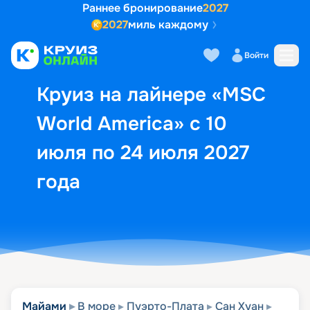
Раннее бронирование
2027
2027
миль каждому
Описание
Выбор кают
Маршрут и экск
Войти
Круиз на лайнере «MSC
World America» с 10
июля по 24 июля 2027
года
Майами
В море
Пуэрто-Плата
Сан Хуан