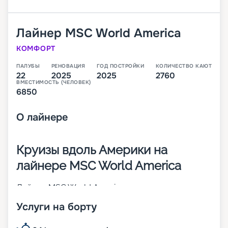
Лайнер
MSC World America
КОМФОРТ
ПАЛУБЫ
РЕНОВАЦИЯ
ГОД ПОСТРОЙКИ
КОЛИЧЕСТВО КАЮТ
22
2025
2025
2760
ВМЕСТИМОСТЬ (ЧЕЛОВЕК)
6850
О
лайнере
Круизы вдоль Америки на
лайнере MSC World America
Лайнер MSC World America – это второе из
четырех будущих круизных теплоходов класса
Услуги на борту
MSC World Class. Его спуск на воду произошел в
2025 году. В 2 760 каютах разных категорий будут