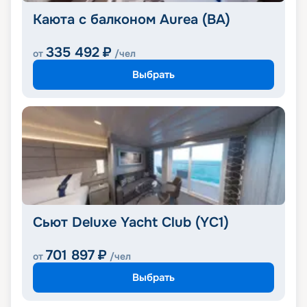
Каюта с балконом Aurea (BA)
335 492
₽
от
/чел
Выбрать
Сьют Deluxe Yacht Club (YC1)
701 897
₽
от
/чел
Выбрать