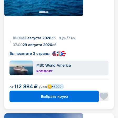
18:00
22 августа 2026
сб
8
дн
/
7
нч
07:00
29 августа 2026
сб
Вы посетите 3 страны:
MSC World America
КОМФОРТ
112 884
₽
от
/чел
+1 000
Выбрать круиз