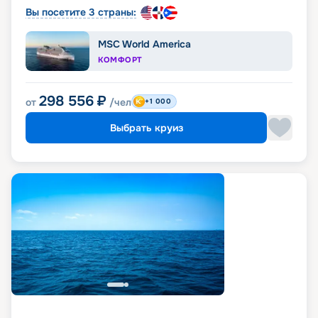
Вы посетите 3 страны:
MSC World America
КОМФОРТ
298 556
₽
от
/чел
+1 000
Выбрать круиз