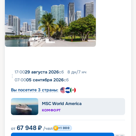
17:00
29 августа 2026
сб
8
дн
/
7
нч
07:00
05 сентября 2026
сб
Вы посетите 3 страны:
MSC World America
КОМФОРТ
67 948
₽
от
/чел
+1 000