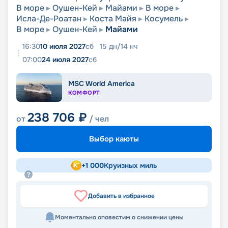
В море
Оушен-Кей
Майами
В море
Исла-Де-Роатан
Коста Майя
Косумель
В море
Оушен-Кей
Майами
16:30
10 июля 2027
сб
15
дн
/
14
нч
07:00
24 июля 2027
сб
MSC World America
КОМФОРТ
238 706
₽
от
/ чел
Выбор каюты
+
1 000
Круизных миль
Добавить в избранное
Моментально оповестим о снижении цены