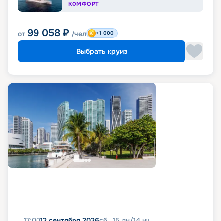
КОМФОРТ
99 058
₽
от
/чел
+1 000
Выбрать круиз
17:00
12 сентября 2026
сб
15
дн
/
14
нч