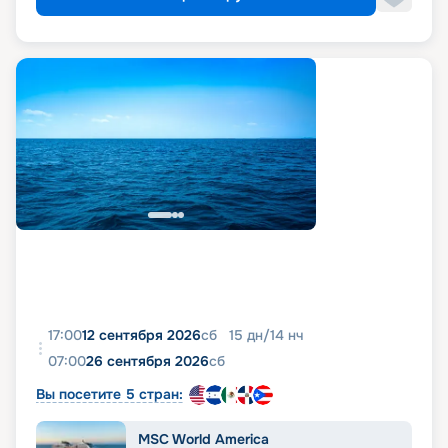
17:00
12 сентября 2026
сб
15
дн
/
14
нч
07:00
26 сентября 2026
сб
Вы посетите 5 стран:
MSC World America