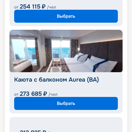
254 115
₽
от
/чел
Выбрать
Каюта с балконом Aurea (BA)
273 685
₽
от
/чел
Выбрать