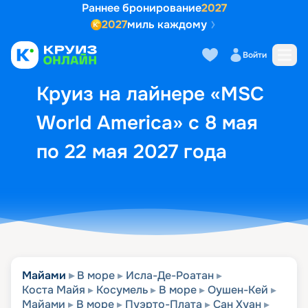
Раннее бронирование
2027
2027
миль каждому
Описание
Выбор кают
Маршрут и экск
Войти
Круиз на лайнере «MSC
World America» с 8 мая
по 22 мая 2027 года
Майами
В море
Исла-Де-Роатан
Коста Майя
Косумель
В море
Оушен-Кей
Майами
В море
Пуэрто-Плата
Сан Хуан