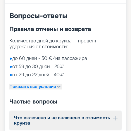
круизы MSC World America, выбрав идеальный
вариант путешествия на 2026 - 2027 г. Мы
Вопросы-ответы
предлагаем ознакомиться с фото кают, точным
описанием лайнера и прочитать отзывы бывалых
путешественников. Если у вас останутся
Правила отмены и возврата
вопросы о круизе, просто свяжитесь с нами по
телефону или через соцсети. Опытные
Количество дней до круиза — процент
специалисты ответят на актуальные вопросы.
удержания от стоимости:
●
до 60 дней - 50 €/на пассажира
●
от 59 до 30 дней - 25%*
●
от 29 до 22 дней - 40%*
Показать все условия
Частые вопросы
Что включено и не включено в стоимость
круиза