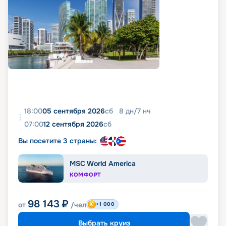
18:00
05 сентября 2026
сб
8
дн
/
7
нч
07:00
12 сентября 2026
сб
Вы посетите 3 страны:
MSC World America
КОМФОРТ
98 143
₽
от
/чел
+1 000
Выбрать круиз