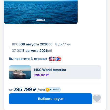
18:00
08 августа 2026
сб
8
дн
/
7
нч
07:00
15 августа 2026
сб
Вы посетите 3 страны:
MSC World America
КОМФОРТ
295 799
₽
от
/чел
+1 000
Выбрать круиз