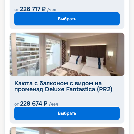
226 717
₽
от
/чел
Выбрать
Каюта с балконом с видом на
променад Deluxe Fantastica (PR2)
228 674
₽
от
/чел
Выбрать