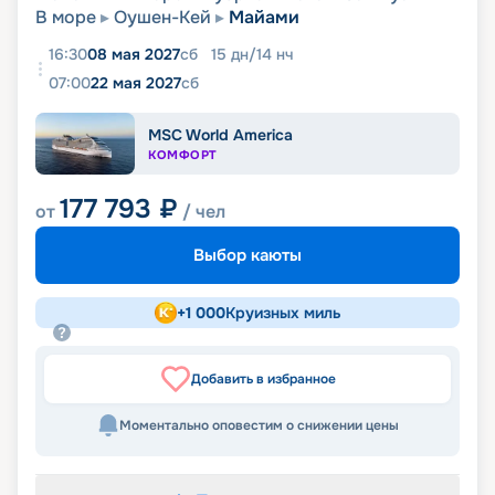
В море
Оушен-Кей
Майами
16:30
08 мая 2027
сб
15
дн
/
14
нч
07:00
22 мая 2027
сб
MSC World America
КОМФОРТ
177 793
₽
от
/ чел
Выбор каюты
+
1 000
Круизных миль
Добавить в избранное
Моментально оповестим о снижении цены