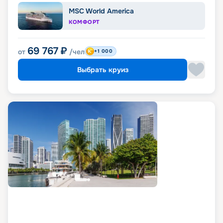
MSC World America
КОМФОРТ
69 767
₽
от
/чел
+1 000
Выбрать круиз