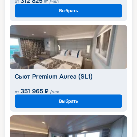
312 825
₽
от
/чел
Выбрать
Сьют Premium Aurea (SL1)
351 965
₽
от
/чел
Выбрать