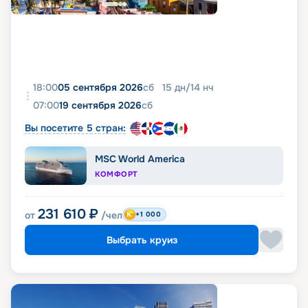
18:00
05 сентября 2026
сб
15
дн
/
14
нч
07:00
19 сентября 2026
сб
Вы посетите 5 стран:
MSC World America
КОМФОРТ
231 610
₽
от
/чел
+1 000
Выбрать круиз