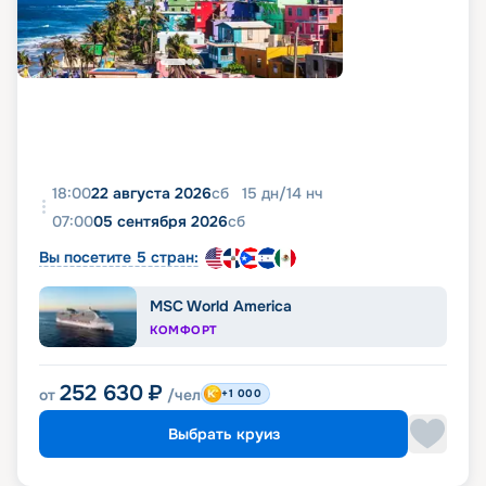
18:00
22 августа 2026
сб
15
дн
/
14
нч
07:00
05 сентября 2026
сб
Вы посетите 5 стран:
MSC World America
КОМФОРТ
252 630
₽
от
/чел
+1 000
Выбрать круиз