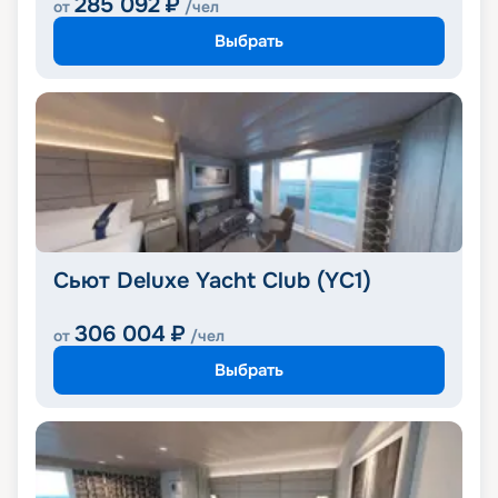
285 092
₽
от
/чел
Выбрать
Сьют Deluxe Yacht Club (YC1)
306 004
₽
от
/чел
Выбрать