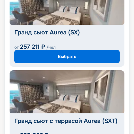
Гранд сьют Aurea (SX)
257 211
₽
от
/чел
Выбрать
Гранд сьют с террасой Aurea (SXT)