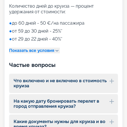
На нашем сайте вы можете купить путевки на
Количество дней до круиза — процент
круизы MSC World America, выбрав идеальный
удержания от стоимости:
вариант путешествия на 2026 - 2027 г. Мы
предлагаем ознакомиться с фото кают, точным
●
до 60 дней - 50 €/на пассажира
описанием лайнера и прочитать отзывы бывалых
●
от 59 до 30 дней - 25%*
путешественников. Если у вас останутся
вопросы о круизе, просто свяжитесь с нами по
●
от 29 до 22 дней - 40%*
телефону или через соцсети. Опытные
специалисты ответят на актуальные вопросы.
Показать все условия
Частые вопросы
Что включено и не включено в стоимость
круиза
На какую дату бронировать перелет в
город отправления круиза?
Какие документы нужны для круиза и во
время круиза?