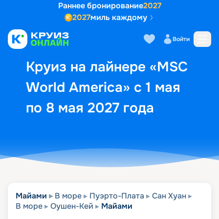
Раннее бронирование
2027
2027
миль каждому
Описание
Выбор кают
Маршрут и экск
Войти
Круиз на лайнере «MSC
World America» с 1 мая
по 8 мая 2027 года
Майами
В море
Пуэрто-Плата
Сан Хуан
В море
Оушен-Кей
Майами