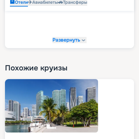
🏨
✈️
🚗
Отели
Авиабилеты
Трансферы
Развернуть
Похожие круизы