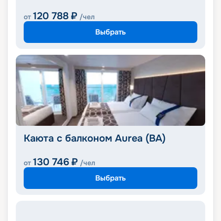
120 788
₽
от
/чел
Выбрать
Каюта с балконом Aurea (BA)
130 746
₽
от
/чел
Выбрать