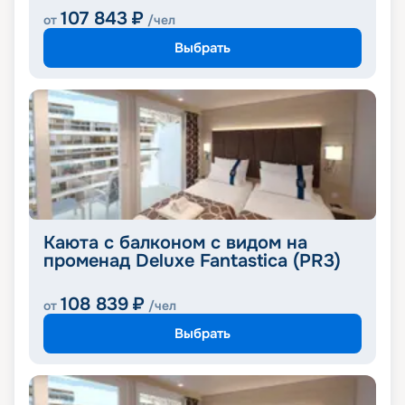
107 843
₽
от
/чел
Выбрать
Каюта с балконом с видом на
променад Deluxe Fantastica (PR3)
108 839
₽
от
/чел
Выбрать