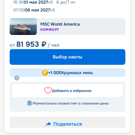
16:30
01 мая 2027
сб
8
дн
/
7
нч
07:00
08 мая 2027
сб
MSC World America
КОМФОРТ
81 953
₽
от
/ чел
Выбор каюты
+
1 000
Круизных миль
Добавить в избранное
Моментально оповестим о снижении цены
Поделиться