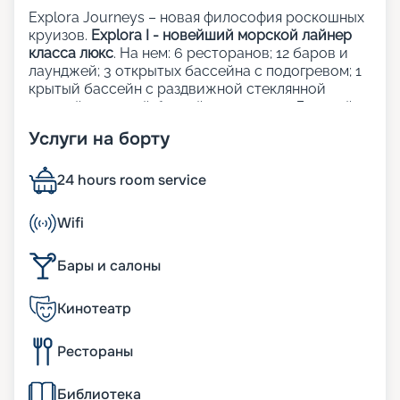
Explora Journeys – новая философия роскошных
круизов.
Explora I - новейший морской лайнер
класса люкс
. На нем: 6 ресторанов; 12 баров и
лаунджей; 3 открытых бассейна с подогревом; 1
крытый бассейн с раздвижной стеклянной
крышей; 1 крытый бассейн; 5 джакузи; Детский
клуб; Сауна и хаммам; Фитнес-центр; Казино;
Услуги на борту
Школа кулинарного мастерства;
Художественная галерея; Шопинг-галерея;
Прачечная; Медицинский центр.
24 hours room service
Рестораны, бары и лаунджи:
Wifi
Кулинарные шедевры на борту Explora Journeys
Бары и салоны
объединяют лучшие традиции мировой
гастрономии, придавая каждому завтраку, обеду
Кинотеатр
и ужину уникальность и изящество. Независимо
от того, где вы решите пообедать — в одном из
элегантных ресторанов, у бассейна или на
Рестораны
собственной террасе — атмосфера спокойствия
и умиротворения в сочетании с истинным
Библиотека
наслаждением вкусом не оставит вас