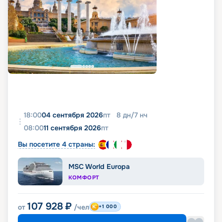
18:00
04 сентября 2026
пт
8
дн
/
7
нч
08:00
11 сентября 2026
пт
Вы посетите 4 страны:
MSC World Europa
КОМФОРТ
107 928
₽
от
/чел
+1 000