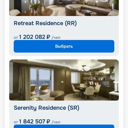
Retreat Residence (RR)
1 202 082
₽
от
/чел
Выбрать
Serenity Residence (SR)
1 842 507
₽
от
/чел