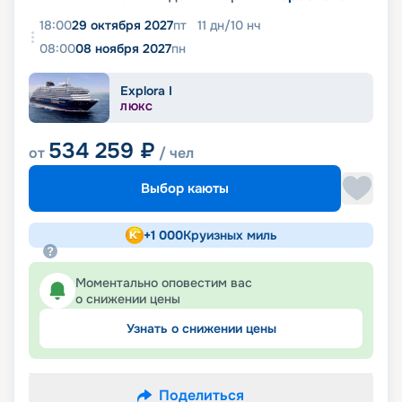
18:00
29 октября 2027
пт
11
дн
/
10
нч
08:00
08 ноября 2027
пн
Explora I
ЛЮКС
534 259
₽
от
/ чел
Выбор каюты
+
1 000
Круизных миль
Моментально оповестим вас
о снижении цены
Узнать о снижении цены
Поделиться