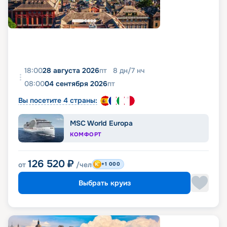
18:00
28 августа 2026
пт
8
дн
/
7
нч
08:00
04 сентября 2026
пт
Вы посетите 4 страны:
MSC World Europa
КОМФОРТ
126 520
₽
от
/чел
+1 000
Выбрать круиз