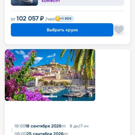
КОМФОРТ
102 057
₽
от
/чел
+1 000
Выбрать круиз
18:00
18 сентября 2026
пт
8
дн
/
7
нч
08:00
25 сентября 2026
пт