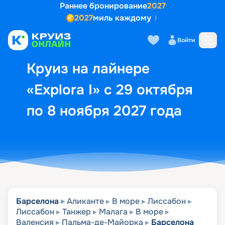
Раннее бронирование
2027
2027
миль каждому
Описание
Выбор кают
Маршрут и экск
Войти
Круиз на лайнере
«Explora I» с 29 октября
по 8 ноября 2027 года
Барселона
Аликанте
В море
Лиссабон
Лиссабон
Танжер
Малага
В море
Валенсия
Пальма-де-Майорка
Барселона