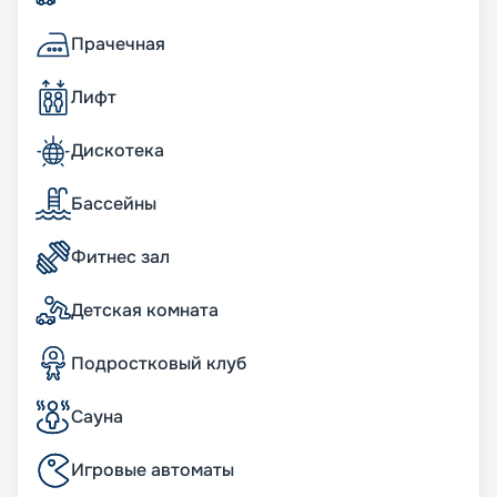
Панорамные окна; просторные террасы с
обеденной зоной и шезлонгами; кофемашина и
Прачечная
чайная станция; мини-бар, пополняемый по
потребностям гостей; пара биноклей; халаты и
Лифт
тапочки в ванных комнатах; фен Dyson
Supersonic; меню подушек; просторные
гардеробные с туалетным столиком.
Дискотека
бесплатный Wi-Fi;
информационно-развлекательная система,
Бассейны
включая Smart TV, легкое подключение к
персональным гаджетам;
Фитнес зал
телефон с голосовой почтой;
беспроводная зарядная станция на
прикроватных тумбочках;
Детская комната
система индивидуального климат-контроля;
24 часа в сутки консьерж-служба;
Подростковый клуб
24 часа в сутки обслуживание номеров «in-suite
dining»;
24 часа в сутки батлер-сервис (действует для
Сауна
резиденций);
24 часа в сутки услуги прачечной, глажки (может
Игровые автоматы
взиматься дополнительная плата);