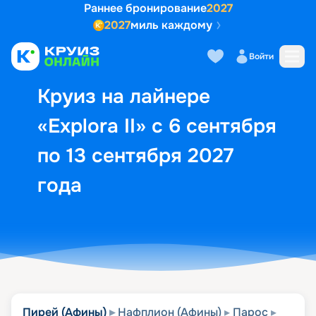
Раннее бронирование
2027
2027
миль каждому
Описание
Выбор кают
Маршрут и экск
Войти
Круиз на лайнере
«Explora II» с 6 сентября
по 13 сентября 2027
года
Пирей (Афины)
Нафплион (Афины)
Парос