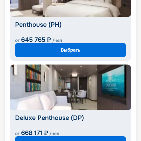
Penthouse (PH)
645 765
₽
от
/чел
Выбрать
Deluxe Penthouse (DP)
668 171
₽
от
/чел