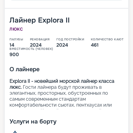
Лайнер
Explora II
ЛЮКС
ПАЛУБЫ
РЕНОВАЦИЯ
ГОД ПОСТРОЙКИ
КОЛИЧЕСТВО КАЮТ
14
2024
2024
461
ВМЕСТИМОСТЬ (ЧЕЛОВЕК)
900
О
лайнере
Explora II - новейший морской лайнер класса
люкс.
Гости лайнера будут проживать в
элегантных, просторных, обустроенных по
самым современным стандартам
комфортабельности сьютах, пентхаусах или
резиденциях. Каждый из 461 люксов лайнера с
панорамными окнами с видом на океан и
Услуги на борту
приватными террасами.