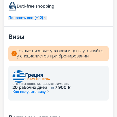
ежедневная уборка дважды в день, включая
Duti-free shopping
услугу подготовки сьюта ко сну;
услуга по чистке обуви.
Показать все (+12)
Визы
Точные визовые условия и цены уточняйте
у специалистов при бронировании
Греция
ТРЕБУЕТСЯ ВИЗА
СРОК ВЫПОЛНЕНИЯ ВИЗЫ
СТОИМОСТЬ
20
рабочих дней
7 900
₽
от
Как получить визу