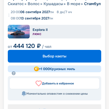
Скиатос
Волос
Кушадасы
В море
Стамбул
20:00
06 сентября 2027
пн
8
дн
/
7
нч
08:00
13 сентября 2027
пн
Explora II
ЛЮКС
444 120
₽
от
/ чел
Выбор каюты
+
1 000
Круизных миль
Добавить в избранное
Моментально оповестим о снижении цены