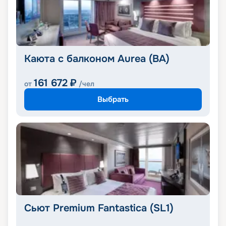
Каюта с балконом Aurea (BA)
161 672
₽
от
/чел
Выбрать
Сьют Premium Fantastica (SL1)