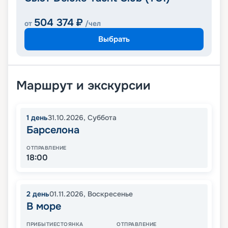
504 374
₽
от
/чел
Выбрать
Маршрут и экскурсии
1
день
31.10.2026
,
Суббота
Барселона
ОТПРАВЛЕНИЕ
18:00
2
день
01.11.2026
,
Воскресенье
В море
ПРИБЫТИЕ
СТОЯНКА
ОТПРАВЛЕНИЕ