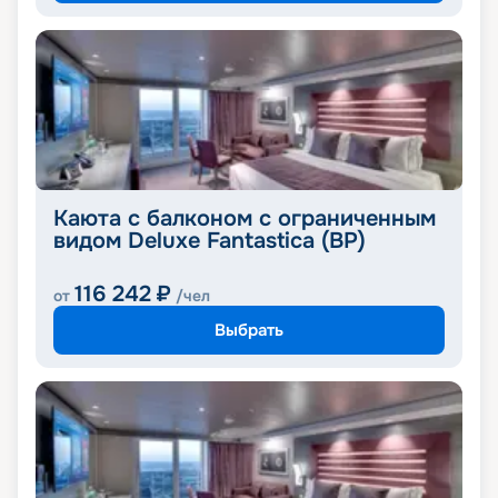
Каюта с балконом с ограниченным
видом Deluxe Fantastica (BP)
116 242
₽
от
/чел
Выбрать