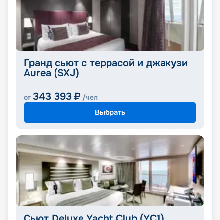
Гранд сьют с террасой и джакузи
Aurea (SXJ)
343 393
₽
от
/чел
Выбрать
Сьют Deluxe Yacht Club (YC1)