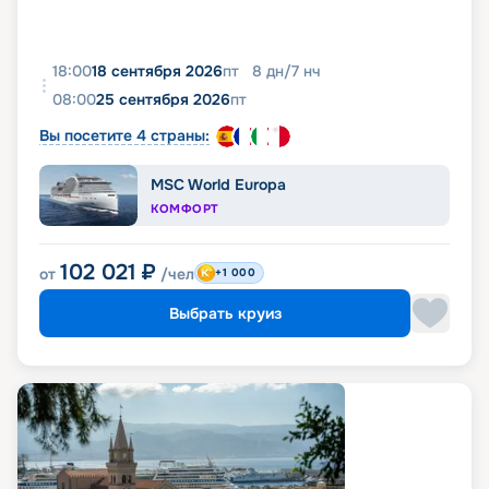
18:00
18 сентября 2026
пт
8
дн
/
7
нч
08:00
25 сентября 2026
пт
Вы посетите 4 страны:
MSC World Europa
КОМФОРТ
102 021
₽
от
/чел
+1 000
Выбрать круиз