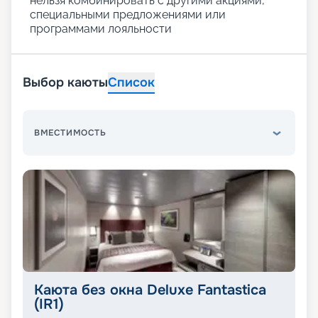
нельзя комбинировать с другими акциями,
специальными предложениями или
программами лояльности
Выбор каюты
Список
ВМЕСТИМОСТЬ
Каюта без окна Deluxe Fantastica
(IR1)