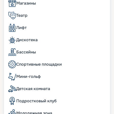
Магазины
размещается до 6 344 человек.
К услугам туристов
Театр
Еще одна впечатляющая технологическая
Лифт
новинка – сервис Zoe, которым оснащена
каждая из 2045 кают. Это цифровой
Дискотека
интерактивный ассистент с голосовой
активацией на 7 языках (русский в этот перечень
не входит, к сожалению). Работает беспроводная
Бассейны
связь, разработаны специальные мобильные
приложения. Каюты оснащены всем
Спортивные площадки
необходимым для комфортного отдыха – уютные
интерьеры, комфортабельная мебель,
индивидуальные санузлы, кондиционер, мини-
Мини-гольф
бар и прочее.
Детская комната
Питание на лайнере MSC
Grandiosa
Подростковый клуб
Питание по системе «все включено», входящее в
Молодежная зона