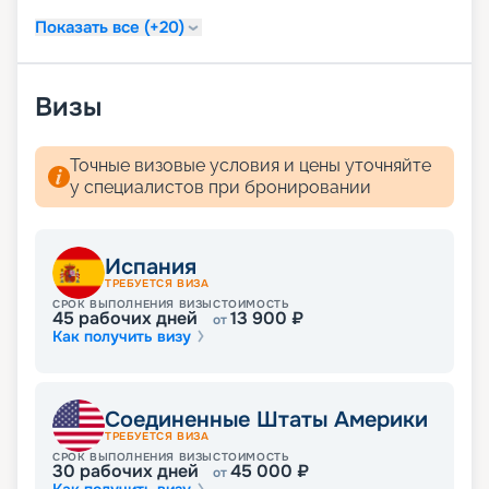
на любой вкус. Пассажиров ожидают:
Показать все (+20)
• променад с ресторанами, барами, магазинами;
• балийский спа-центр MSC Aurea Spa;
• театр Broadway Theatre;
• дискотека Attic Club;
Визы
• казино Casino Imperiale;
• Carousel Lounge с выступлениями Cirque du
Soleil;
Точные визовые условия и цены уточняйте
• бассейны;
у специалистов при бронировании
• аквапарк Polar;
• фитнес-центр;
• аэротруба;
Испания
• 4D-кинотеатр;
ТРЕБУЕТСЯ ВИЗА
• Doremi Studio – детский кинотеатр;
СРОК ВЫПОЛНЕНИЯ ВИЗЫ
СТОИМОСТЬ
• клубы для детей разного возраста;
45
рабочих дней
13 900
₽
от
• Doremi Lab – детская техническая мастерская и
Как получить визу
другие развлечения для детей и взрослых.
Путешествуйте с
Соединенные Штаты Америки
«Круиз.онлайн»
ТРЕБУЕТСЯ ВИЗА
СРОК ВЫПОЛНЕНИЯ ВИЗЫ
СТОИМОСТЬ
30
рабочих дней
45 000
₽
от
Маршруты лайнера MSC Grandiosa в навигацию