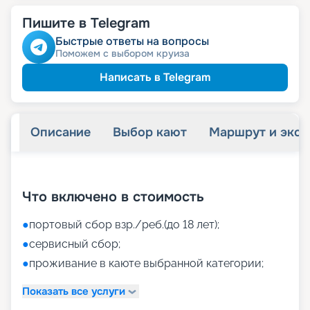
Пишите в Telegram
Быстрые ответы на вопросы
Поможем с выбором круиза
Написать в Telegram
Описание
Выбор кают
Маршрут и экск
+
38
фотографий
Что включено в стоимость
●
портовый сбор взр./реб.(до 18 лет);
●
сервисный сбор;
●
проживание в каюте выбранной категории;
Показать все услуги