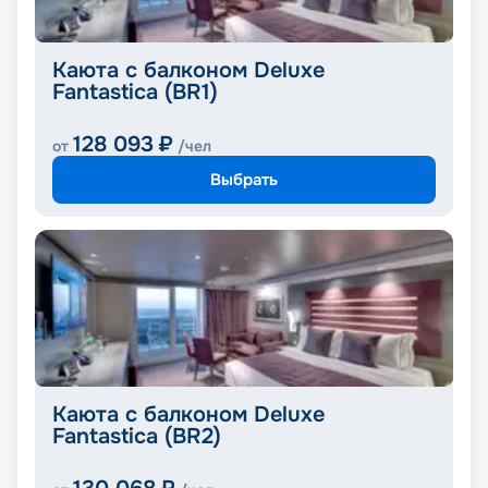
Каюта с балконом Deluxe
Fantastica (BR1)
128 093
₽
от
/чел
Выбрать
Каюта с балконом Deluxe
Fantastica (BR2)