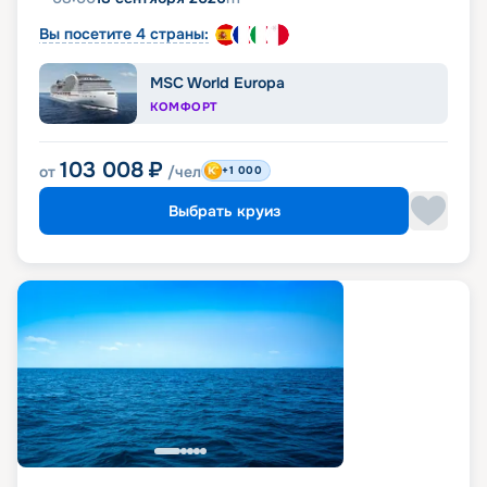
Вы посетите 4 страны:
MSC World Europa
КОМФОРТ
103 008
₽
от
/чел
+1 000
Выбрать круиз