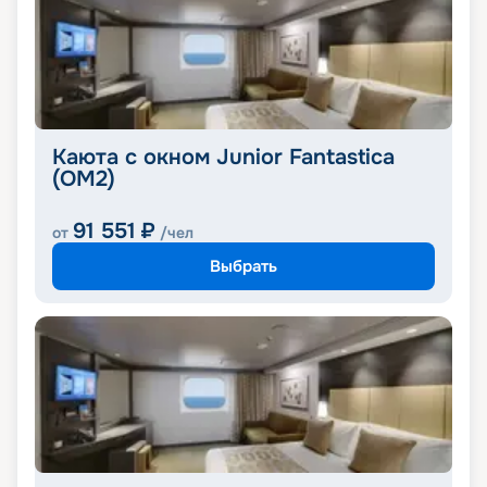
Каюта с окном Junior Fantastica
(OM2)
91 551
₽
от
/чел
Выбрать