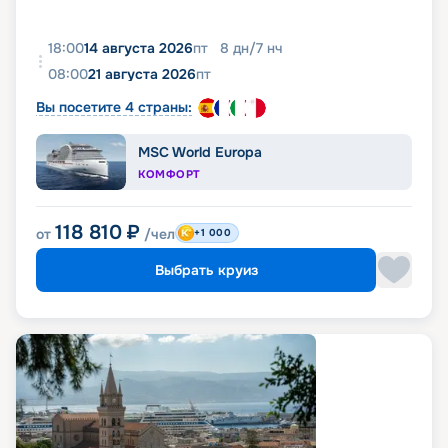
18:00
14 августа 2026
пт
8
дн
/
7
нч
08:00
21 августа 2026
пт
Вы посетите 4 страны:
MSC World Europa
КОМФОРТ
118 810
₽
от
/чел
+1 000
Выбрать круиз