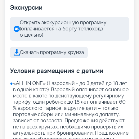
Экскурсии
Открыть экскурсионную программу
(оплачивается на борту теплохода
отдельно)
Скачать программу круиза
Условия размещения с детьми
●
«АLL IN ONE» (1 взрослый + до 3 детей до 18 лет
в одной каюте): Взрослый оплачивает основное
место в каюте по действующему регулярному
тарифу, один ребенок до 18 лет оплачивает 60
% взрослого тарифа, а другие дети – только
портовые сборы или минимальную доплату,
зависит от возраста. Предложения действуют
не на всех круизах, необходимо проверять их
актуальность при бронировании. Предложение