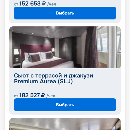
152 653
₽
от
/чел
Выбрать
Сьют с террасой и джакузи
Premium Aurea (SLJ)
182 527
₽
от
/чел
Выбрать