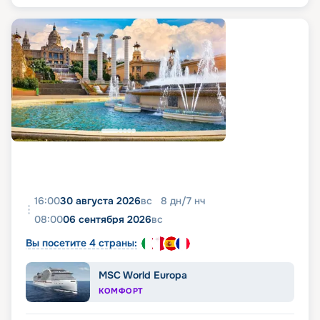
16:00
30 августа 2026
вс
8
дн
/
7
нч
08:00
06 сентября 2026
вс
Вы посетите 4 страны:
MSC World Europa
КОМФОРТ