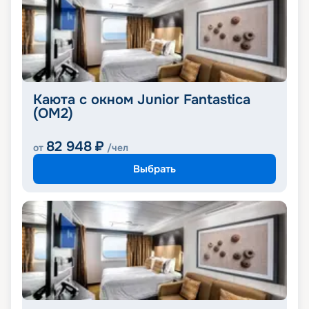
Каюта с окном Junior Fantastica
(OM2)
82 948
₽
от
/чел
Выбрать