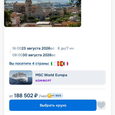
16:00
23 августа 2026
вс
8
дн
/
7
нч
08:00
30 августа 2026
вс
Вы посетите 4 страны:
MSC World Europa
КОМФОРТ
188 502
₽
от
/чел
+1 000
Выбрать круиз