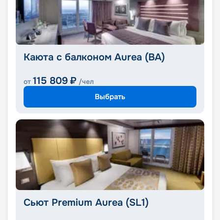
Каюта с балконом Aurea (BA)
115 809
₽
от
/чел
Выбрать
Сьют Premium Aurea (SL1)