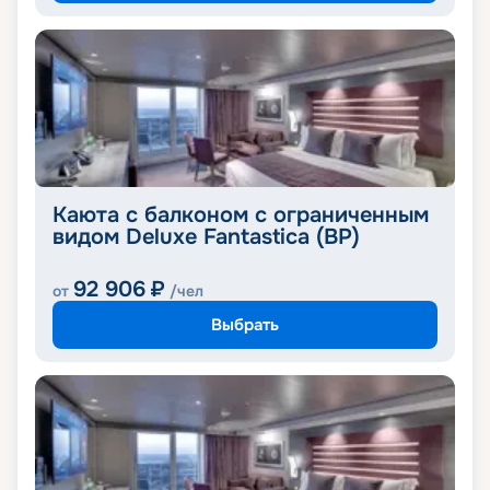
Каюта с балконом c ограниченным
видом Deluxe Fantastica (BP)
92 906
₽
от
/чел
Выбрать