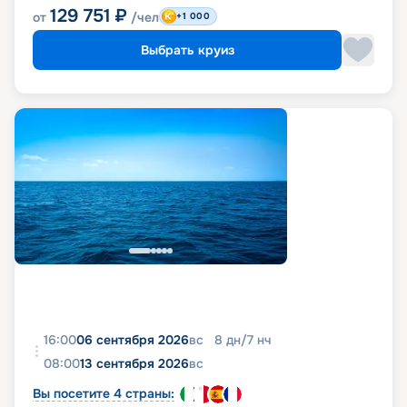
129 751
₽
от
/чел
+1 000
Выбрать круиз
16:00
06 сентября 2026
вс
8
дн
/
7
нч
08:00
13 сентября 2026
вс
Вы посетите 4 страны: