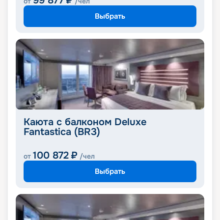
99 877
₽
от
/чел
Выбрать
Каюта с балконом Deluxe
Fantastica (BR3)
100 872
₽
от
/чел
Выбрать