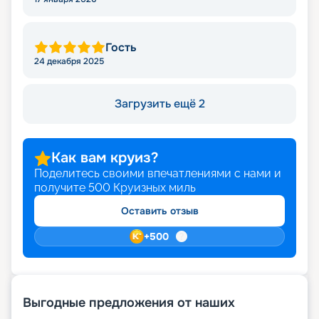
Гость
24 декабря 2025
Загрузить ещё 2
Как вам круиз?
Поделитесь своими впечатлениями с нами и
получите
500
Круизных миль
Оставить отзыв
+
500
Выгодные предложения от наших