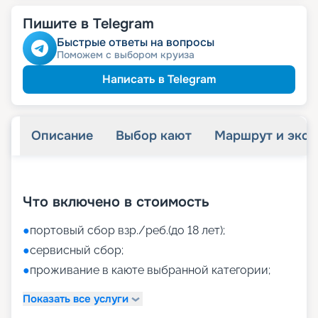
Пишите в Telegram
Быстрые ответы на вопросы
Поможем с выбором круиза
Написать в Telegram
Описание
Выбор кают
Маршрут и экск
+
32
фотографий
Что включено в стоимость
●
портовый сбор взр./реб.(до 18 лет);
●
сервисный сбор;
●
проживание в каюте выбранной категории;
Показать все услуги