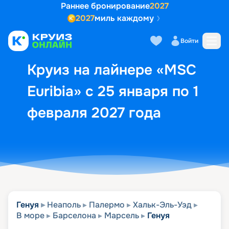
Раннее бронирование
2027
2027
миль каждому
Описание
Выбор кают
Маршрут и экск
Войти
Круиз на лайнере «MSC
Euribia» с 25 января по 1
февраля 2027 года
Генуя
Неаполь
Палермо
Хальк-Эль-Уэд
В море
Барселона
Марсель
Генуя