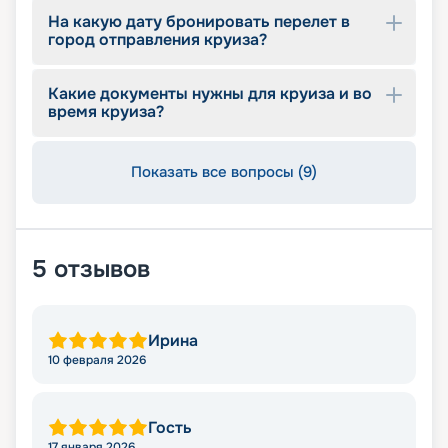
На какую дату бронировать перелет в
город отправления круиза?
Какие документы нужны для круиза и во
время круиза?
Показать все вопросы (9)
5
отзывов
Ирина
10 февраля 2026
Гость
17 января 2026