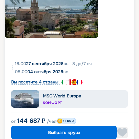
16:00
27 сентября 2026
вс
8
дн
/
7
нч
08:00
04 октября 2026
вс
Вы посетите 4 страны:
MSC World Europa
КОМФОРТ
144 687
₽
от
/чел
+1 000
Выбрать круиз