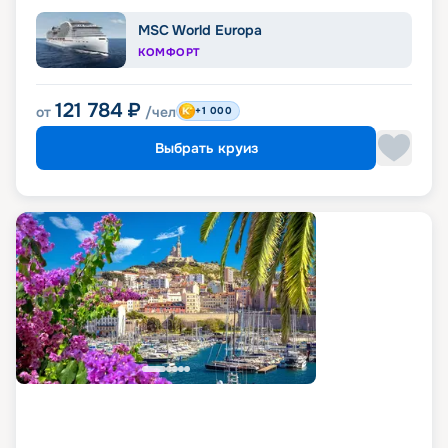
MSC World Europa
КОМФОРТ
121 784
₽
от
/чел
+1 000
Выбрать круиз