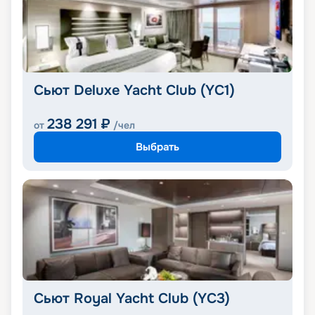
Сьют Deluxe Yacht Club (YC1)
238 291
₽
от
/чел
Выбрать
Сьют Royal Yacht Club (YC3)