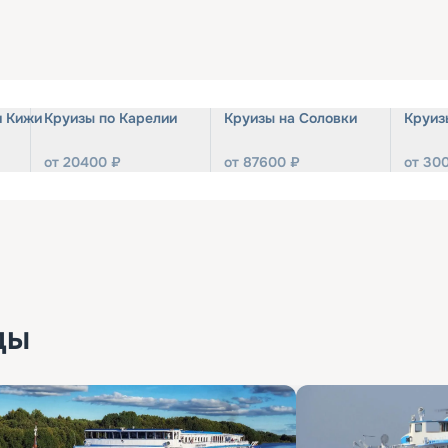
и Кижи
Круизы по Карелии
Круизы на Соловки
Круиз
от
20400
₽
от
87600
₽
от
30
ды