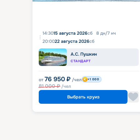
14:30
15 августа 2026
сб
8
дн
/
7
нч
20:00
22 августа 2026
сб
А.С. Пушкин
СТАНДАРТ
76 950
₽
от
/чел
+1 000
81 000
₽
/чел
Выбрать круиз