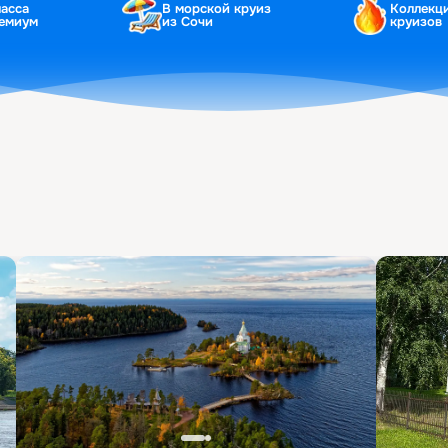
ласса
В морской круиз
Коллекц
ремиум
из Сочи
круизов