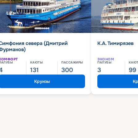
Симфония севера (Дмитрий
К.А. Тимирязев
Фурманов)
КОМФОРТ
ЭКОНОМ
ПАЛУБЫ
КАЮТЫ
ПАССАЖИРЫ
ПАЛУБЫ
КАЮ
4
131
300
3
99
Круизы
Кр