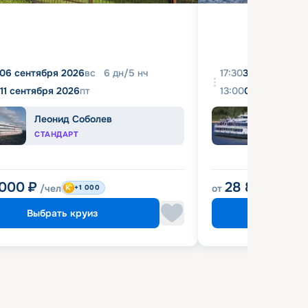
06 сентября 2026
вс
6
дн
/
5
нч
17:30
31 августа 20
11 сентября 2026
пт
13:00
04 сентября 
Леонид Соболев
Башк
СТАНДАРТ
ЭКОН
 000
₽
28 800
₽
/чел
от
/чел
+1 000
Выбрать круиз
Выбрат