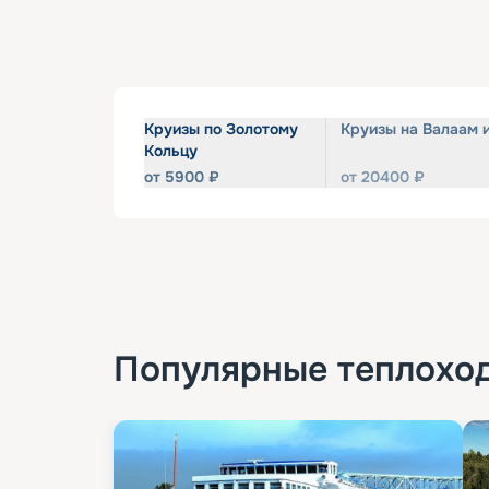
Круизы по Золотому
Круизы на Валаам 
Кольцу
от
5900
₽
от
20400
₽
Популярные
теплохо