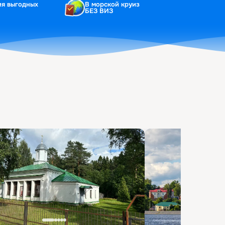
ия выгодных
В морской круиз
БЕЗ ВИЗ