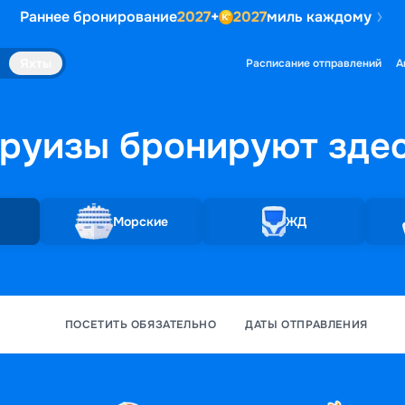
Раннее бронирование
2027
+
2027
миль каждому
Яхты
Расписание отправлений
А
руизы бронируют
зде
Морские
ЖД
ПОСЕТИТЬ ОБЯЗАТЕЛЬНО
ДАТЫ ОТПРАВЛЕНИЯ