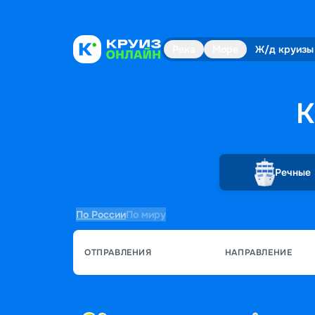
Река
Море
Ж/д круизы
К
Речные
По России
По миру
ОТПРАВЛЕНИЯ
НАПРАВЛЕНИЕ