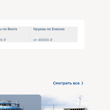
ы по Волге
Круизы по Енисею
00
₽
от
48000
₽
Смотреть все