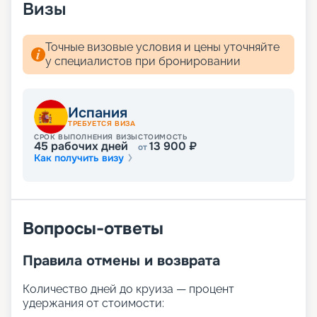
читайте отзывы других туристов и бронируйте
Визы
свой тур на 2026 - 2027 г. уже сейчас.
Погрузитесь в морскую атмосферу и
насладитесь уникальным путешествием на MSC
Точные визовые условия и цены уточняйте
Euribia.
у специалистов при бронировании
Испания
ТРЕБУЕТСЯ ВИЗА
СРОК ВЫПОЛНЕНИЯ ВИЗЫ
СТОИМОСТЬ
45
рабочих дней
13 900
₽
от
Как получить визу
Вопросы-ответы
Правила отмены и возврата
Количество дней до круиза — процент
удержания от стоимости: