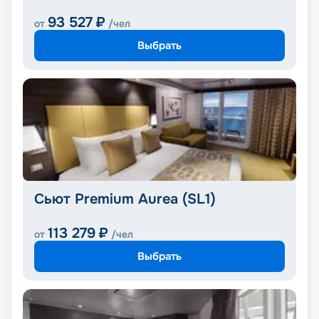
93 527
₽
от
/чел
Выбрать
Сьют Premium Aurea (SL1)
113 279
₽
от
/чел
Выбрать