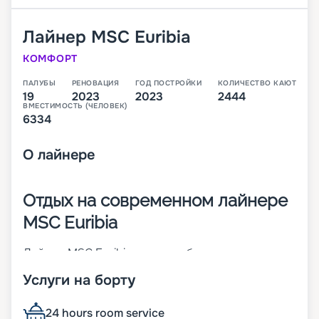
Лайнер
MSC Euribia
КОМФОРТ
ПАЛУБЫ
РЕНОВАЦИЯ
ГОД ПОСТРОЙКИ
КОЛИЧЕСТВО КАЮТ
19
2023
2023
2444
ВМЕСТИМОСТЬ (ЧЕЛОВЕК)
6334
О
лайнере
Отдых на современном лайнере
MSC Euribia
Лайнер MSC Euribia – 19-палубное современное
судно, которое работает на СПГ (сжиженном
Услуги на борту
природном газе). Оно было построено в 2023
году. Дизайн выбран в ходе мирового конкурса.
На корабле может находиться до 6 334 человек.
24 hours room service