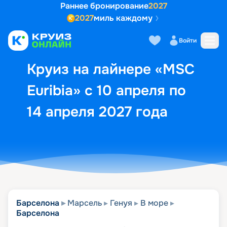
Раннее бронирование
2027
2027
миль каждому
Описание
Выбор кают
Маршрут и экск
Войти
Круиз на лайнере «MSC
Euribia» с 10 апреля по
14 апреля 2027 года
Барселона
Марсель
Генуя
В море
Барселона