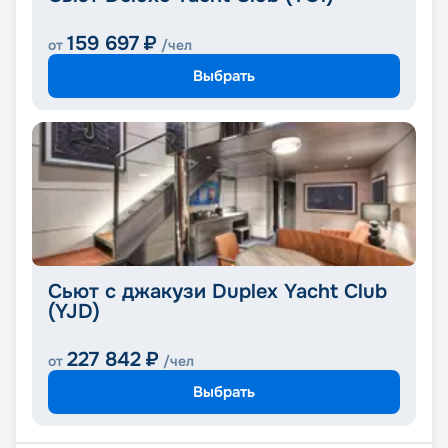
159 697
₽
от
/чел
Выбрать
Сьют с джакузи Duplex Yacht Club
(YJD)
227 842
₽
от
/чел
Выбрать