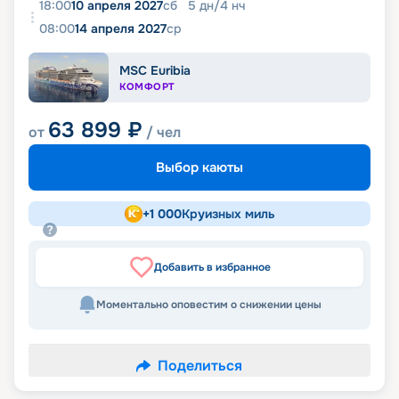
18:00
10 апреля 2027
сб
5
дн
/
4
нч
08:00
14 апреля 2027
ср
MSC Euribia
КОМФОРТ
63 899
₽
от
/ чел
Выбор каюты
+
1 000
Круизных миль
Добавить в избранное
Моментально оповестим о снижении цены
Поделиться