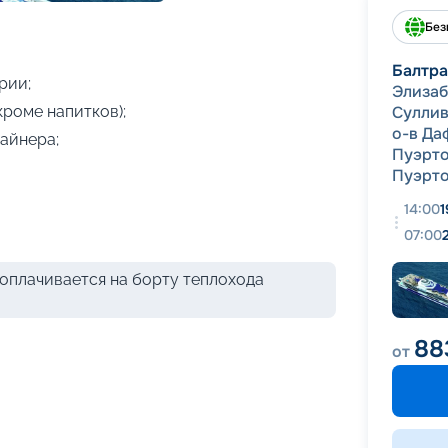
+
6
фотографий
Без
Балтра
рии;
Элизаб
кроме напитков);
Суллив
о-в Да
айнера;
Пуэрто
Пуэрт
14:00
1
07:00
оплачивается на борту теплохода
88
от