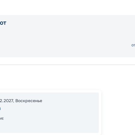
ют
о
Без
Балтра
12.2027
,
Воскресенье
Элизаб
а
Суллив
о-в Да
ИЕ
Пуэрто
Пуэрт