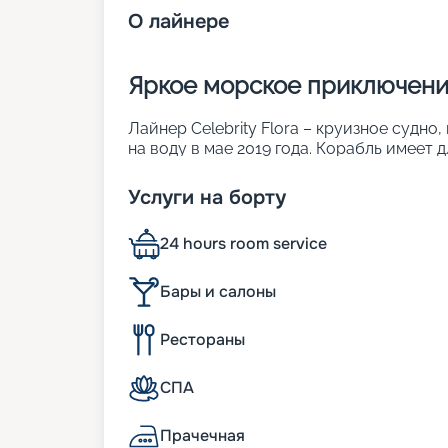
О
лайнере
Яркое морское приключение 
Лайнер Celebrity Flora – круизное судн
на воду в мае 2019 года. Корабль имеет д
способен развивать скорость 14 узлов. 
экологических требований и обеспечив
Услуги на борту
окружающую среду. Судно рассчитано н
разместиться в 50 каютах. Основными ег
24 hours room service
• форма корпуса, система силовой устан
обеспечивает минимальное потребление
• современная навигационная система, 
Бары и салоны
сохранять позицию судна без задействов
• специальный подход к очистке сточны
Рестораны
отработанных отходов.
Помимо прочего, на борту корабля гост
СПА
развлекательная программа на каждый д
Особенности размещения
Прачечная