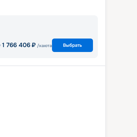
1 766 406
₽
Выбрать
т
/каюта
визовый круиз
Пуэрто Эгаш
Рабида
ет Бэй
Калета Тагус
ан Бэй
о-в Бартоломе
Лас Бачас
фна
Северный Сеймур
 Бакуеризо
Пунта Питт
о-Айора
Балтра