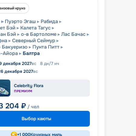
визовый круиз
Пуэрто Эгаш
Рабида
ет Бэй
Калета Тагус
ан Бэй
о-в Бартоломе
Лас Бачас
фна
Северный Сеймур
 Бакуеризо
Пунта Питт
о-Айора
Балтра
9 декабря 2027
вс
8
дн
/
7
нч
26 декабря 2027
вс
Celebrity Flora
ПРЕМИУМ
3 204
₽
/ чел
Выбор каюты
+
1 000
Круизных миль