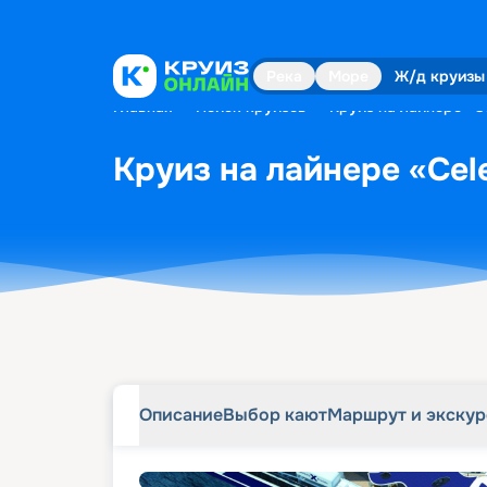
Описание
Выбор кают
Маршрут и экску
Река
Море
Ж/д круизы
Главная
•
Поиск круизов
•
Круиз на лайнере «Ce
Круиз на лайнере «Cele
Описание
Выбор кают
Маршрут и экску