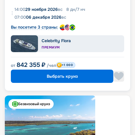
14:00
29 ноября 2026
вс
8
дн
/
7
нч
07:00
06 декабря 2026
вс
Вы посетите 3 страны:
Celebrity Flora
ПРЕМИУМ
842 355
₽
от
/чел
+1 000
Выбрать круиз
Безвизовый круиз