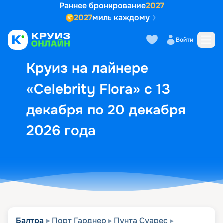
Раннее бронирование
2027
2027
миль каждому
Описание
Выбор кают
Маршрут и экск
Войти
Круиз на лайнере
«Celebrity Flora» с 13
декабря по 20 декабря
2026 года
Балтра
Порт Гарднер
Пунта Суарес