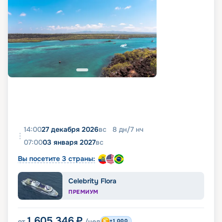
14:00
27 декабря 2026
вс
8
дн
/
7
нч
07:00
03 января 2027
вс
Вы посетите 3 страны:
Celebrity Flora
ПРЕМИУМ
1 605 346
₽
от
/чел
+1 000