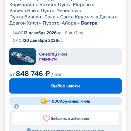
Корморант
Бахия
Пунта Морено
Урвина Бэй
Пунта-Эспиноза
Пунта Винсент Рока
Санта Круc
о-в Дафна
Драгон Хилл
Пуэрто-Айора
Балтра
14:00
13 декабря 2026
вс
8
дн
/
7
нч
07:00
20 декабря 2026
вс
Celebrity Flora
ПРЕМИУМ
848 746
₽
от
/ чел
Выбор каюты
+
1 000
Круизных миль
Добавить в избранное