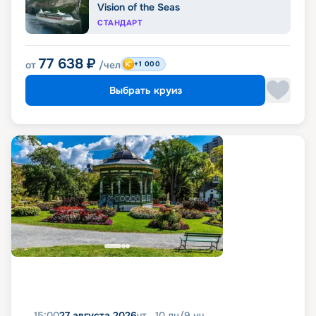
Vision of the Seas
СТАНДАРТ
77 638
₽
от
/чел
+1 000
Выбрать круиз
15:00
27 августа 2026
чт
10
дн
/
9
нч