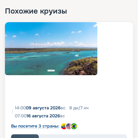
«Круиз.онлайн» вы сможете купить тур на этом
Похожие круизы
лайнере по самой выгодной цене. Изучайте
предложения по маршруту, знакомьтесь с
подробными характеристиками судна и кают,
фото лайнера, схемой и планом палуб, чтобы
сделать оптимальный выбор. При
необходимости вы всегда можете обратиться за
помощью к нашим специалистам.
14:00
09 августа 2026
вс
8
дн
/
7
нч
07:00
16 августа 2026
вс
Вы посетите 3 страны: