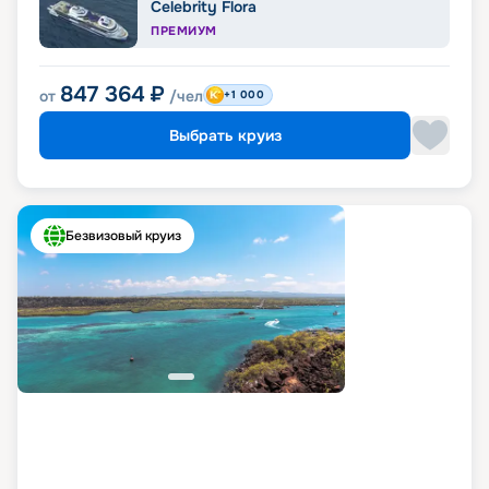
Celebrity Flora
ПРЕМИУМ
847 364
₽
от
/чел
+1 000
Выбрать круиз
Безвизовый круиз