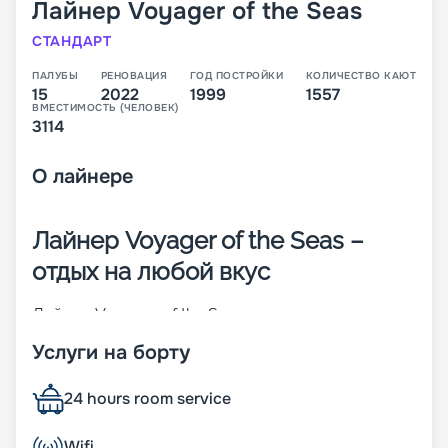
Лайнер
Voyager of the Seas
СТАНДАРТ
ПАЛУБЫ
РЕНОВАЦИЯ
ГОД ПОСТРОЙКИ
КОЛИЧЕСТВО КАЮТ
15
2022
1999
1557
ВМЕСТИМОСТЬ (ЧЕЛОВЕК)
3114
О
лайнере
Лайнер Voyager of the Seas –
отдых на любой вкус
Лайнер Voyager of the Seas – родоначальник
своего класса, который был построен в 1999
Услуги на борту
году в Финляндии. На момент спуска на воду он
был крупнейшим круизным кораблем в мире. На
нем впервые появился крытый куполом
24 hours room service
променад протяженностью 3/4 длины судна.
Чтобы поддерживать его надежность и
Wifi