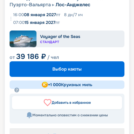
Пуэрто-Вальярта
Лос-Анджелес
16:00
08 января 2027
пт
8
дн
/
7
нч
07:00
15 января 2027
пт
Voyager of the Seas
СТАНДАРТ
39 186
₽
от
/ чел
Выбор каюты
+
1 000
Круизных миль
Добавить в избранное
Моментально оповестим о снижении цены