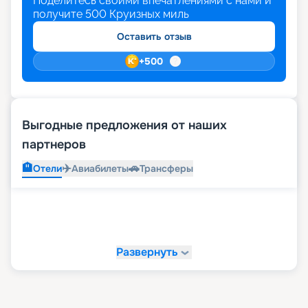
Поделитесь своими впечатлениями с нами и
получите
500
Круизных миль
Оставить отзыв
+
500
Выгодные предложения от наших
партнеров
🏨
✈️
🚗
Отели
Авиабилеты
Трансферы
Развернуть