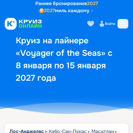
Раннее бронирование
2027
2027
миль каждому
Описание
Выбор кают
Маршрут и экск
Войти
Круиз на лайнере
«Voyager of the Seas» с
8 января по 15 января
2027 года
Лос-Анджелес
Кабо-Сан-Лукас
Масатлан