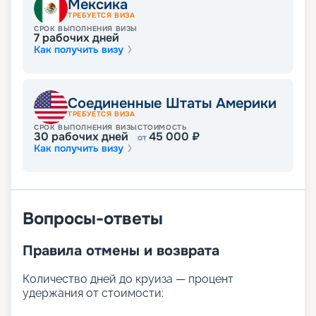
Мексика
полноценным отдыхом.
ТРЕБУЕТСЯ ВИЗА
Вечерние варианты отдыха включают в себя
СРОК ВЫПОЛНЕНИЯ ВИЗЫ
7
рабочих дней
театральные постановки и зрелищные шоу
Как получить визу
акробатов, выступления певцов и стендаперов.
Всю ночь работает клуб. Кроме того, бассейны и
джакузи доступны для круизеров и по ночам.
Соединенные Штаты Америки
Питание на корабле
ТРЕБУЕТСЯ ВИЗА
СРОК ВЫПОЛНЕНИЯ ВИЗЫ
СТОИМОСТЬ
30
рабочих дней
45 000
₽
от
Шведский стол организован в основном
Как получить визу
ресторане, где пассажиры смогут насладиться
великолепной кухней разных регионов. Кроме
того, к выбору доступно диетическое
низкокалорийное или вегетарианское меню.
Альтернативные рестораны дарят возможность
Вопросы-ответы
попробовать традиционную американскую,
итальянскую и азиатскую кухню.
Правила отмены и возврата
Путешествие с «Круиз.онлайн»
Количество дней до круиза — процент
удержания от стоимости:
Лайнер Voyager of the Seas совершает круизы не