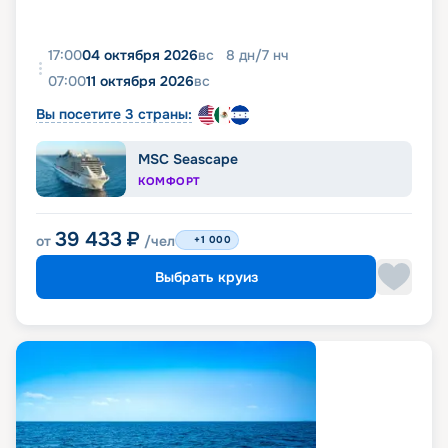
17:00
04 октября 2026
вс
8
дн
/
7
нч
07:00
11 октября 2026
вс
Вы посетите 3 страны:
MSC Seascape
КОМФОРТ
39 433
₽
от
/чел
+1 000
Выбрать круиз