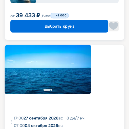
39 433
₽
от
/чел
+1 000
Выбрать круиз
17:00
27 сентября 2026
вс
8
дн
/
7
нч
07:00
04 октября 2026
вс