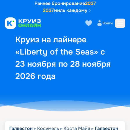
Раннее бронирование
2027
2027
миль каждому
Описание
Выбор кают
Маршрут и экск
Войти
Круиз на лайнере
«Liberty of the Seas» с
23 ноября по 28 ноября
2026 года
Галвестон
Косумель
Коста Майя
Галвестон