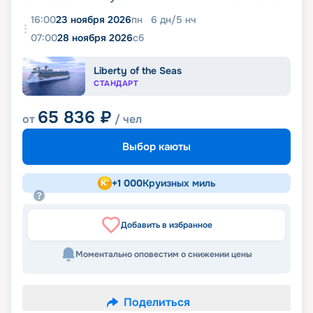
16:00
23 ноября 2026
пн
6
дн
/
5
нч
07:00
28 ноября 2026
сб
Liberty of the Seas
СТАНДАРТ
65 836
₽
от
/ чел
Выбор каюты
+
1 000
Круизных миль
Добавить в избранное
Моментально оповестим о снижении цены
Поделиться