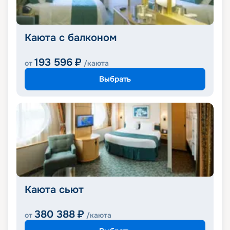
Каюта с балконом
193 596
₽
от
/каюта
Выбрать
Каюта сьют
380 388
₽
от
/каюта