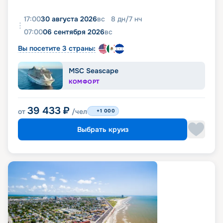
17:00
30 августа 2026
вс
8
дн
/
7
нч
07:00
06 сентября 2026
вс
Вы посетите 3 страны:
MSC Seascape
КОМФОРТ
39 433
₽
от
/чел
+1 000
Выбрать круиз