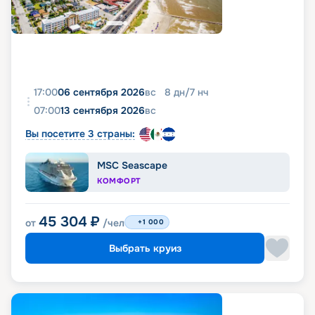
17:00
06 сентября 2026
вс
8
дн
/
7
нч
07:00
13 сентября 2026
вс
Вы посетите 3 страны:
MSC Seascape
КОМФОРТ
45 304
₽
от
/чел
+1 000
Выбрать круиз