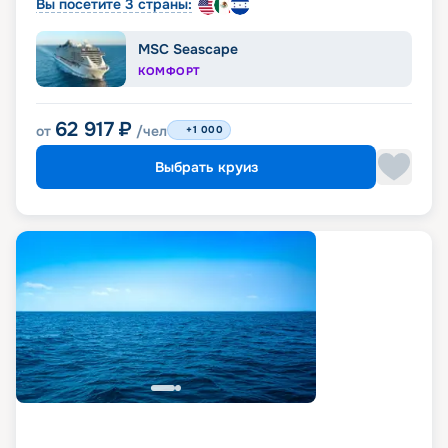
Вы посетите 3 страны:
MSC Seascape
КОМФОРТ
62 917
₽
от
/чел
+1 000
Выбрать круиз