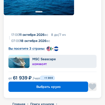
17:00
11 октября 2026
вс
8
дн
/
7
нч
07:00
18 октября 2026
вс
Вы посетите 3 страны:
MSC Seascape
КОМФОРТ
61 939
₽
от
/чел
+1 000
Выбрать круиз
Главная
•
Поиск круизов
•