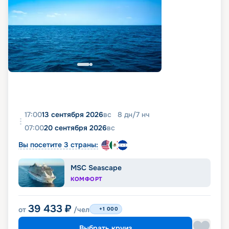
17:00
13 сентября 2026
вс
8
дн
/
7
нч
07:00
20 сентября 2026
вс
Вы посетите 3 страны:
MSC Seascape
КОМФОРТ
39 433
₽
от
/чел
+1 000
Выбрать круиз