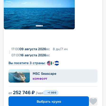
17:00
09 августа 2026
вс
8
дн
/
7
нч
07:00
16 августа 2026
вс
Вы посетите 3 страны:
MSC Seascape
КОМФОРТ
252 746
₽
от
/чел
+1 000
Выбрать круиз