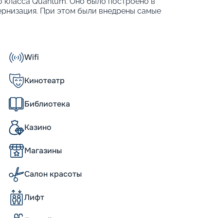
но класса Quantum. Оно было построено в
дернизация. При этом были внедрены самые
8-палубном корабле находится 2 095 кают,
4 905 человек. Другие особенности:
Wifi
Кинотеатр
Библиотека
the Seas впечатляет как снаружи, так и
уманность и заботу о будущих пассажирах.
Казино
актеристиками. Его длина составляет 348
х предусмотрено 2 090 кают разного
Магазины
о заказать внутренние, дороже обойдутся
те, кто лишен возможности наслаждаться
и, не будут сильно ущемлены. Во
Салон красоты
гия «виртуальный балкон». Одну из стен
видео с наружных камер. Всего на корабле
Лифт
4 000 отдыхающих.