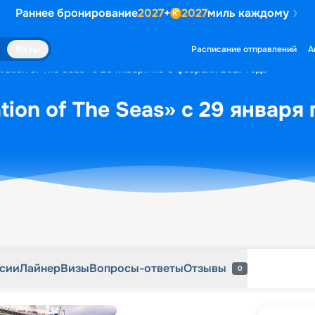
Раннее бронирование
2027
+
2027
миль каждому
рсии
Лайнер
Визы
Вопросы-ответы
Отзывы
0
Яхты
Расписание отправлений
А
ation of The Seas» с 29 января по 5 февраля 2027 года
ion of The Seas» с 29 января
рсии
Лайнер
Визы
Вопросы-ответы
Отзывы
0