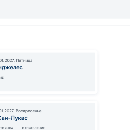
Лос-А
Энсен
16:00
2
01.2027
,
Пятница
нджелес
07:00
ИЕ
46
от
01.2027
,
Воскресенье
Сан-Лукас
СТОЯНКА
ОТПРАВЛЕНИЕ