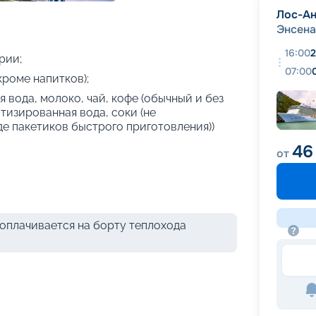
+
23
фотографий
Лос-А
Энсен
16:00
2
рии;
07:00
кроме напитков);
 вода, молоко, чай, кофе (обычный и без
атизированная вода, соки (не
де пакетиков быстрого приготовления))
46
от
оплачивается на борту теплохода