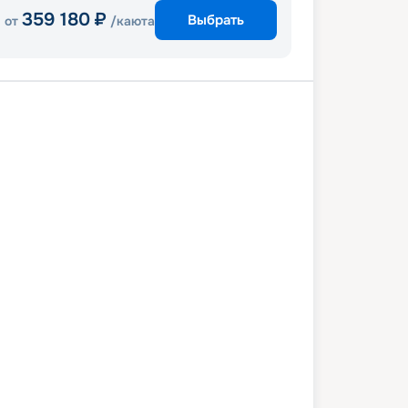
359 180
₽
Выбрать
от
/каюта
нджелес
Кабо-Сан-Лукас
ада
Лос-Анджелес
9 января 2027
пт
8
дн
/
7
нч
05 февраля 2027
пт
Ovation of The Seas
СТАНДАРТ
 972
₽
/ чел
Выбор каюты
+
1 000
Круизных миль