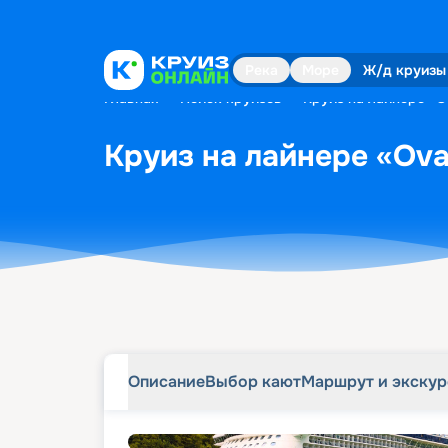
Описание
Выбор кают
Маршрут и экску
Река
Море
Ж/д круизы
Главная
•
Поиск круизов
•
Круиз на лайнере «Ov
Круиз на лайнере «Ovat
Описание
Выбор кают
Маршрут и экску