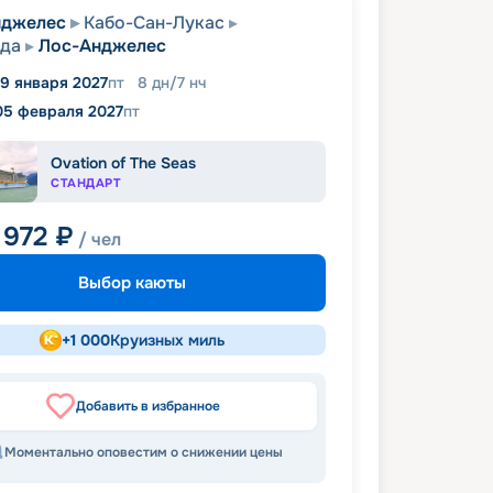
нджелес
Кабо-Сан-Лукас
ада
Лос-Анджелес
9 января 2027
пт
8
дн
/
7
нч
05 февраля 2027
пт
Ovation of The Seas
СТАНДАРТ
 972
₽
/ чел
Выбор каюты
+
1 000
Круизных миль
Добавить в избранное
Моментально оповестим о снижении цены