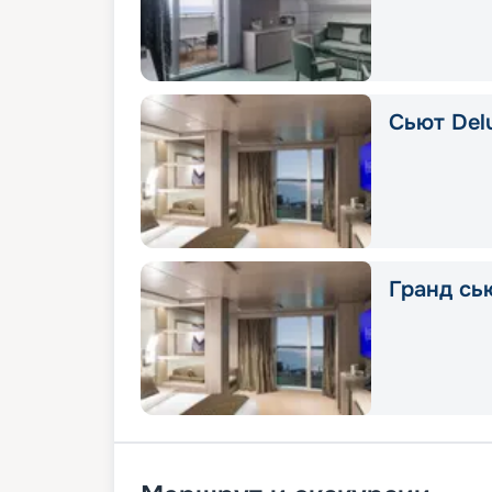
Сьют Delu
Гранд сью