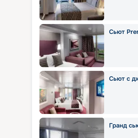
Сьют Pre
Сьют с д
Гранд сью