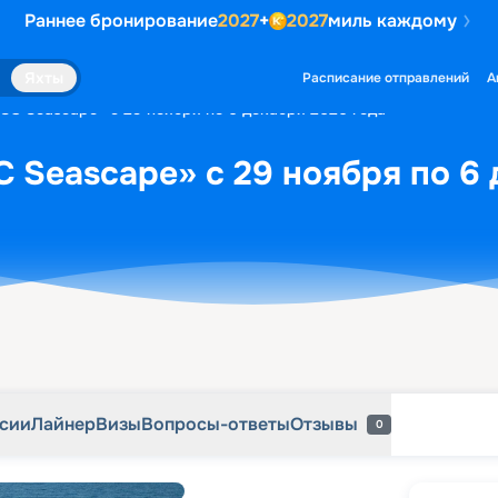
Раннее бронирование
2027
+
2027
миль каждому
рсии
Лайнер
Визы
Вопросы-ответы
Отзывы
0
Яхты
Расписание отправлений
А
SC Seascape» с 29 ноября по 6 декабря 2026 года
 Seascape» с 29 ноября по 6 
рсии
Лайнер
Визы
Вопросы-ответы
Отзывы
0