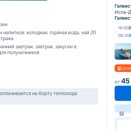
+
30
фотографий
Галвес
Исла-Д
Галвес
рии
16:00
2
 напитков: холодная, горячая вода, чай 20
06:30
втрака
анний завтрак, завтрак, закуски в
 для полуночников
Цена
45
от
оплачивается на борту теплохода