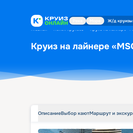
Описание
Выбор кают
Маршрут и экску
Река
Море
Ж/д круизы
Главная
•
Поиск круизов
•
Круиз на лайнере «M
Круиз на лайнере «MSC
Описание
Выбор кают
Маршрут и экску