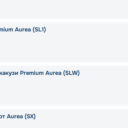
mium Aurea (SL1)
жакузи Premium Aurea (SLW)
т Aurea (SX)