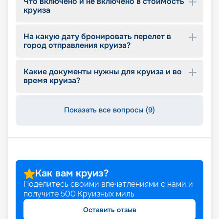
Что включено и не включено в стоимость
значимая информация. Если вы хотите купить
круиза
тур по более выгодной цене, воспользуйтесь
ранним бронированием. Оставляйте заявку на
сайте и планируйте незабываемый отдых.
На какую дату бронировать перелет в
город отправления круиза?
Какие документы нужны для круиза и во
время круиза?
Показать все вопросы (9)
Как вам круиз?
Поделитесь своими впечатлениями с нами и
получите
500
Круизных миль
Оставить отзыв