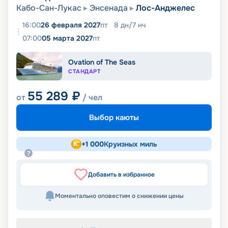
Кабо-Сан-Лукас
Энсенада
Лос-Анджелес
16:00
26 февраля 2027
пт
8
дн
/
7
нч
07:00
05 марта 2027
пт
Ovation of The Seas
СТАНДАРТ
55 289
₽
от
/ чел
Выбор каюты
+
1 000
Круизных миль
Добавить в избранное
Моментально оповестим о снижении цены