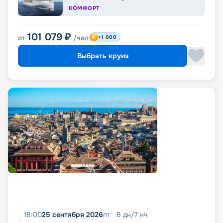
КОМФОРТ
101 079
₽
от
/чел
+1 000
Выбрать круиз
18:00
25 сентября 2026
пт
8
дн
/
7
нч