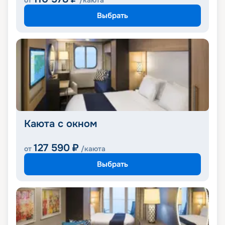
от
/каюта
Выбрать
Каюта с окном
127 590
₽
от
/каюта
Выбрать