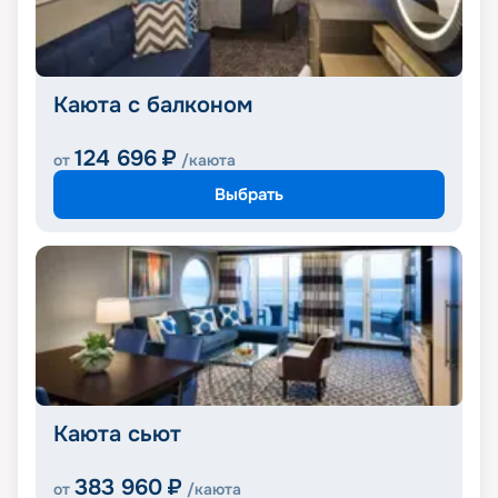
Каюта с балконом
124 696
₽
от
/каюта
Выбрать
Каюта сьют
383 960
₽
от
/каюта