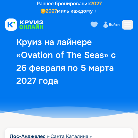
Раннее бронирование
2027
2027
миль каждому
Описание
Выбор кают
Маршрут и экск
Войти
Круиз на лайнере
«Ovation of The Seas» с
26 февраля по 5 марта
2027 года
Лос-Анджелес
Санта Каталина