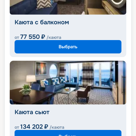
Каюта с балконом
77 550
₽
от
/каюта
Выбрать
Каюта сьют
134 202
₽
от
/каюта