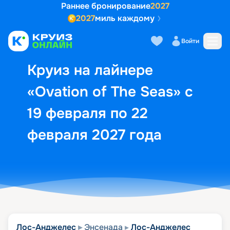
Раннее бронирование
2027
2027
миль каждому
Описание
Выбор кают
Маршрут и экск
Войти
Круиз на лайнере
«Ovation of The Seas» с
19 февраля по 22
февраля 2027 года
Лос-Анджелес
Энсенада
Лос-Анджелес