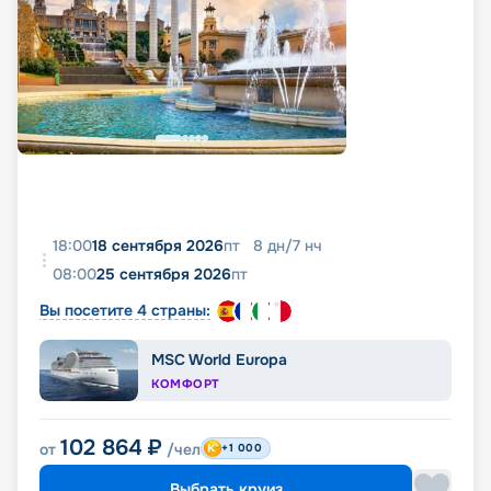
18:00
18 сентября 2026
пт
8
дн
/
7
нч
08:00
25 сентября 2026
пт
Вы посетите 4 страны:
MSC World Europa
КОМФОРТ
102 864
₽
от
/чел
+1 000
Выбрать круиз