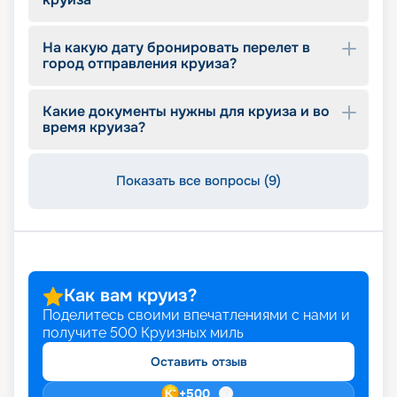
тур по более выгодной цене, воспользуйтесь
ранним бронированием. Оставляйте заявку на
сайте и планируйте незабываемый отдых.
На какую дату бронировать перелет в
город отправления круиза?
Какие документы нужны для круиза и во
время круиза?
Показать все вопросы (9)
Как вам круиз?
Поделитесь своими впечатлениями с нами и
получите
500
Круизных миль
Оставить отзыв
+
500