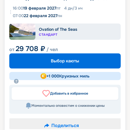
16:00
19 февраля 2027
пт
4
дн
/
3
нч
07:00
22 февраля 2027
пн
Ovation of The Seas
СТАНДАРТ
29 708
₽
от
/ чел
Выбор каюты
+
1 000
Круизных миль
Добавить в избранное
Моментально оповестим о снижении цены
Поделиться