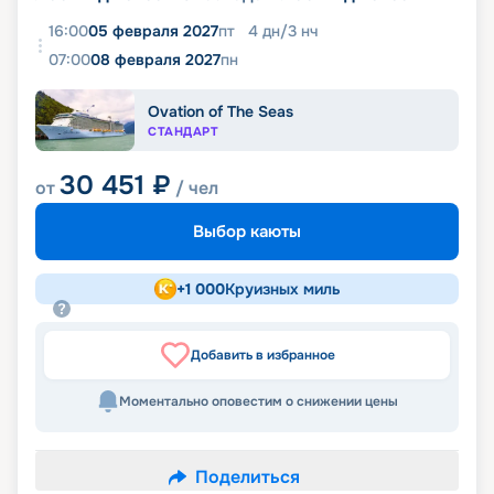
16:00
05 февраля 2027
пт
4
дн
/
3
нч
07:00
08 февраля 2027
пн
Ovation of The Seas
СТАНДАРТ
30 451
₽
от
/ чел
Выбор каюты
+
1 000
Круизных миль
Добавить в избранное
Моментально оповестим о снижении цены
Поделиться