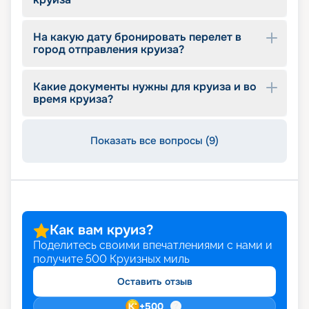
тур по более выгодной цене, воспользуйтесь
ранним бронированием. Оставляйте заявку на
сайте и планируйте незабываемый отдых.
На какую дату бронировать перелет в
город отправления круиза?
Какие документы нужны для круиза и во
время круиза?
Показать все вопросы (9)
Как вам круиз?
Поделитесь своими впечатлениями с нами и
получите
500
Круизных миль
Оставить отзыв
+
500