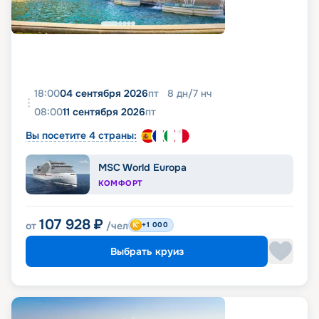
18:00
04 сентября 2026
пт
8
дн
/
7
нч
08:00
11 сентября 2026
пт
Вы посетите 4 страны:
MSC World Europa
КОМФОРТ
107 928
₽
от
/чел
+1 000
Выбрать круиз