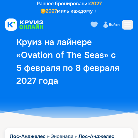
Раннее бронирование
2027
2027
миль каждому
Описание
Выбор кают
Маршрут и экск
Войти
Круиз на лайнере
«Ovation of The Seas» с
5 февраля по 8 февраля
2027 года
Лос-Анджелес
Энсенада
Лос-Анджелес