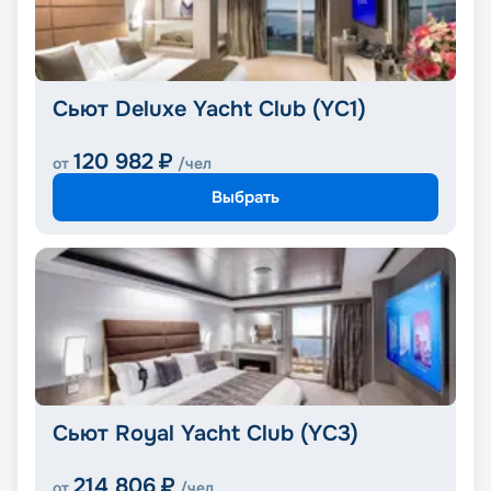
Сьют Deluxe Yacht Club (YC1)
120 982
₽
от
/чел
Выбрать
Сьют Royal Yacht Club (YC3)
214 806
₽
от
/чел