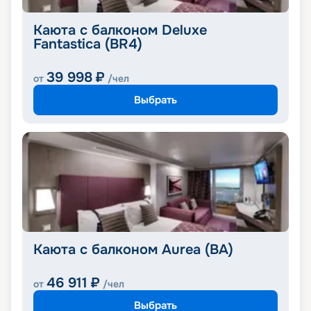
Каюта с балконом Deluxe
Fantastica (BR4)
39 998
₽
от
/чел
Выбрать
Каюта с балконом Aurea (BA)
46 911
₽
от
/чел
Выбрать