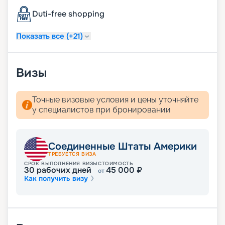
Duti-free shopping
Показать все (+21)
Визы
Точные визовые условия и цены уточняйте
у специалистов при бронировании
Соединенные Штаты Америки
ТРЕБУЕТСЯ ВИЗА
СРОК ВЫПОЛНЕНИЯ ВИЗЫ
СТОИМОСТЬ
30
рабочих дней
45 000
₽
от
Как получить визу