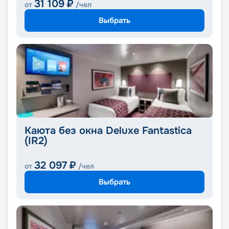
31 109
₽
от
/чел
Выбрать
Каюта без окна Deluxe Fantastica
(IR2)
32 097
₽
от
/чел
Выбрать