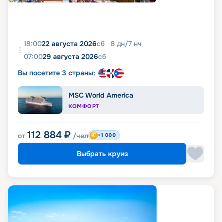
18:00
22 августа 2026
сб
8
дн
/
7
нч
07:00
29 августа 2026
сб
Вы посетите 3 страны:
MSC World America
КОМФОРТ
112 884
₽
от
/чел
+1 000
Выбрать круиз