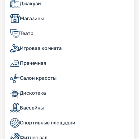
близко к уровню воды. На этом участке можно
Джакузи
найти развлечения на любой вкус: перекусить,
пройтись по магазинам или даже принять
Магазины
солнечную ванну на одном из шезлонгов. Также
на лайнере расположен большой и
Театр
интерактивный аквапарк на открытом воздухе,
который порадует не только детей, но и их
родителей.
Игровая комната
Путешествие с «Круиз.онлайн»
Прачечная
Наш сервис бронирования круизов предлагает
Салон красоты
приобрести путевку в путешествие вашей мечты
через наш сайт всего лишь в пару кликов. Вы
можете воспользоваться всеми
Дискотека
преимуществами раннего бронирования и уже
сейчас оплатить путевку в круиз. Изучайте
Бассейны
расписание, описание, план и схему лайнера.
Читайте отзывы, смотрите фото, узнавайте цену,
Спортивные площадки
маршрут и покупайте для себя подходящий
вариант круиза в 2026 - 2027 годах. Ждем вас на
борту корабля!
Фитнес зал