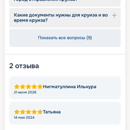
Какие документы нужны для круиза и во
время круиза?
Показать все вопросы (9)
2
отзыва
Нигматуллина Ильнура
21 июля 2026
Татьяна
14 мая 2024