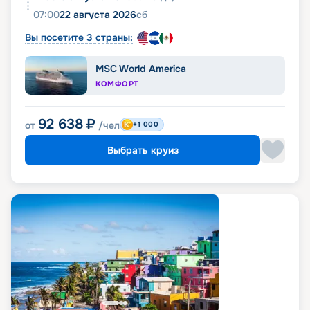
07:00
22 августа 2026
сб
Вы посетите 3 страны:
MSC World America
КОМФОРТ
92 638
₽
от
/чел
+1 000
Выбрать круиз