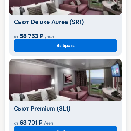
Сьют Deluxe Aurea (SR1)
58 763
₽
от
/чел
Выбрать
Сьют Premium (SL1)
63 701
₽
от
/чел