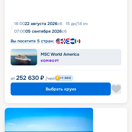
18:00
22 августа 2026
сб
15
дн
/
14
нч
07:00
05 сентября 2026
сб
Вы посетите 5 стран:
MSC World America
КОМФОРТ
252 630
₽
от
/чел
+1 000
Выбрать круиз