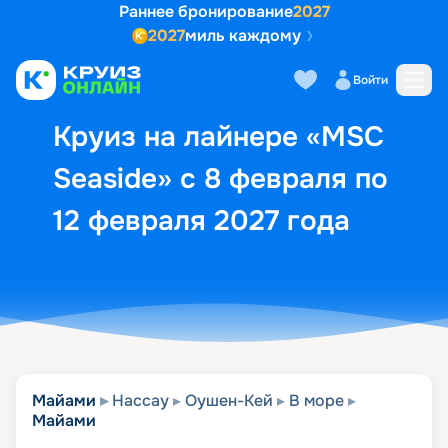
Раннее бронирование
2027
2027
миль каждому
Описание
Выбор кают
Маршрут и экск
Войти
Круиз на лайнере «MSC
Seaside» с 8 февраля по
12 февраля 2027 года
Майами
Нассау
Оушен-Кей
В море
Майами