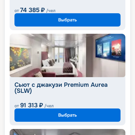
74 385
₽
от
/чел
Выбрать
Сьют с джакузи Premium Aurea
(SLW)
91 313
₽
от
/чел
Выбрать