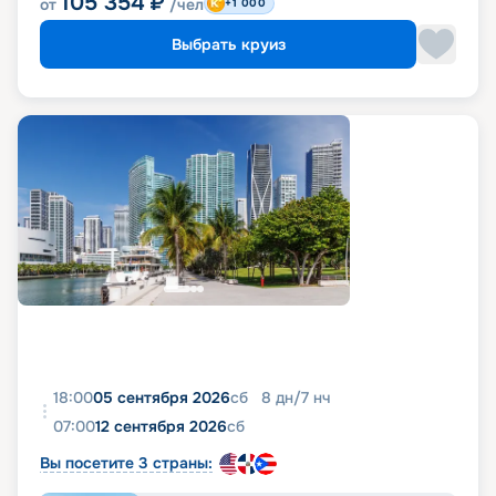
105 354
₽
от
/чел
+1 000
Выбрать круиз
18:00
05 сентября 2026
сб
8
дн
/
7
нч
07:00
12 сентября 2026
сб
Вы посетите 3 страны: