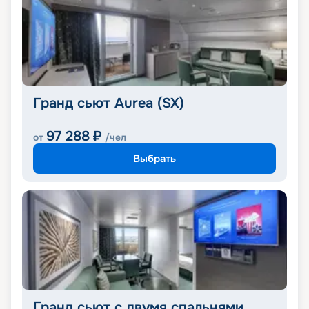
Гранд сьют Aurea (SX)
97 288
₽
от
/чел
Выбрать
Гранд сьют с двумя спальнями