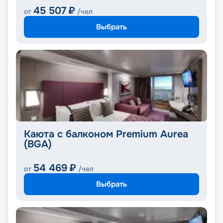
45 507
₽
от
/чел
Выбрать
Каюта с балконом Premium Aurea
(BGA)
54 469
₽
от
/чел
Выбрать