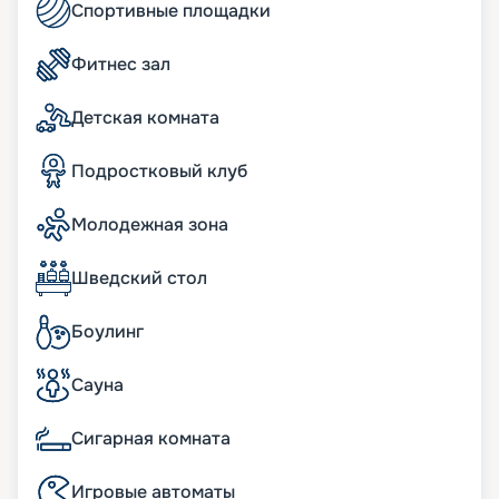
Спортивные площадки
маршрут и покупайте для себя подходящий
вариант круиза в 2026 - 2027 годах. Ждем вас на
борту корабля!
Фитнес зал
Детская комната
Подростковый клуб
Молодежная зона
Шведский стол
Боулинг
Сауна
Сигарная комната
Игровые автоматы