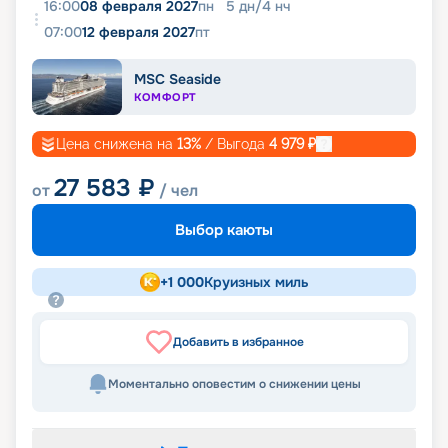
16:00
08 февраля 2027
пн
5
дн
/
4
нч
07:00
12 февраля 2027
пт
MSC Seaside
КОМФОРТ
Цена снижена на
13
%
/ Выгода
4 979
₽
27 583
₽
от
/ чел
Выбор каюты
+
1 000
Круизных миль
Добавить в избранное
Моментально оповестим о снижении цены