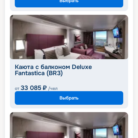
Выбрать
Каюта с балконом Deluxe
Fantastica (BR3)
33 085
₽
от
/чел
Выбрать