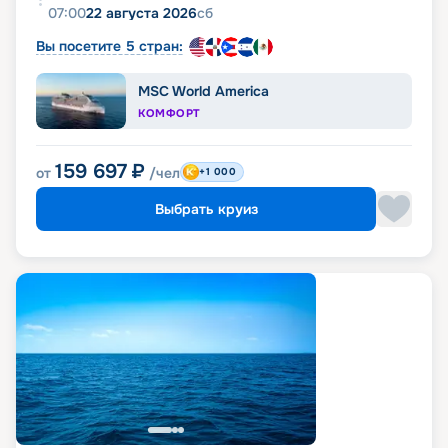
07:00
22 августа 2026
сб
Вы посетите 5 стран:
MSC World America
КОМФОРТ
159 697
₽
от
/чел
+1 000
Выбрать круиз