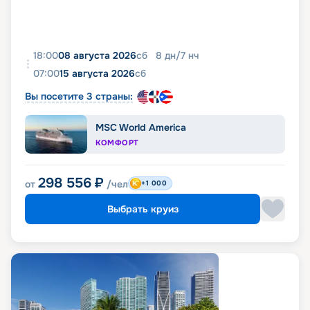
18:00
08 августа 2026
сб
8
дн
/
7
нч
07:00
15 августа 2026
сб
Вы посетите 3 страны:
MSC World America
КОМФОРТ
298 556
₽
от
/чел
+1 000
Выбрать круиз