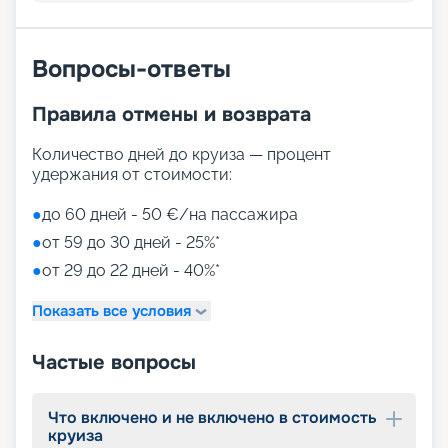
Вопросы-ответы
Правила отмены и возврата
Количество дней до круиза — процент
удержания от стоимости:
●
до 60 дней - 50 €/на пассажира
●
от 59 до 30 дней - 25%*
●
от 29 до 22 дней - 40%*
Показать все условия
Частые вопросы
Что включено и не включено в стоимость
круиза