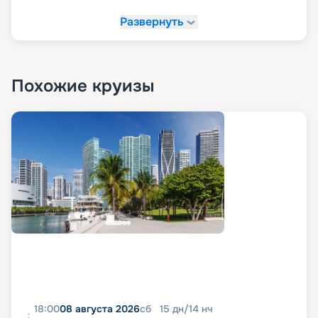
Развернуть
Похожие круизы
18:00
08 августа 2026
сб
15
дн
/
14
нч