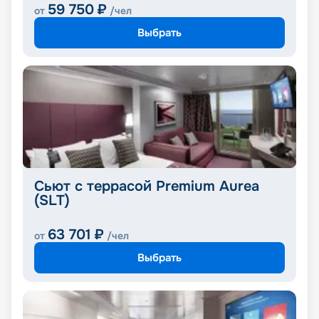
59 750
₽
от
/чел
Выбрать
Сьют с террасой Premium Aurea
(SLT)
63 701
₽
от
/чел
Выбрать