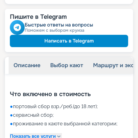
Пишите в Telegram
Быстрые ответы на вопросы
Поможем с выбором круиза
Написать в Telegram
Описание
Выбор кают
Маршрут и экск
+
29
фотографий
Что включено в стоимость
●
портовый сбор взр./реб.(до 18 лет);
●
сервисный сбор;
●
проживание в каюте выбранной категории;
Показать все услуги