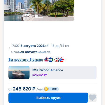
17:00
15 августа 2026
сб
15
дн
/
14
нч
07:00
29 августа 2026
сб
Вы посетите 5 стран:
MSC World America
КОМФОРТ
245 620
₽
от
/чел
+1 000
Выбрать круиз