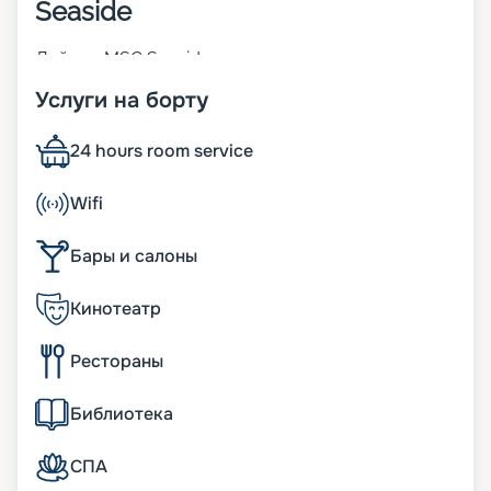
Seaside
Лайнер MSC Seaside – это красивое судно
класса SEASIDE, которое построено в 2017 году.
Услуги на борту
Его основные характеристики:
• ширина – 41 м;
• длина корабля – 323 метра;
24 hours room service
• предельная скорость – чуть более 21 узла;
• вместительность – 5 179 человек;
Wifi
• общее число кают – 1 931;
• панорамный променад протяженностью 323
Бары и салоны
метра;
• наличие 9 ресторанов и 20 баров.
Кинотеатр
Условия на борту
Рестораны
Как и принято у современных лайнеров, яркой
отличительной чертой корабля являются
Библиотека
интересные архитектурные решения и большой
уровень технологичности. Корабль имеет
большое количество общественных помещений,
СПА
большая часть из которых обеспечивает выход