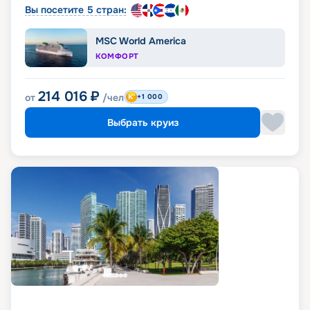
Вы посетите 5 стран:
MSC World America
КОМФОРТ
214 016
₽
от
/чел
+1 000
Выбрать круиз