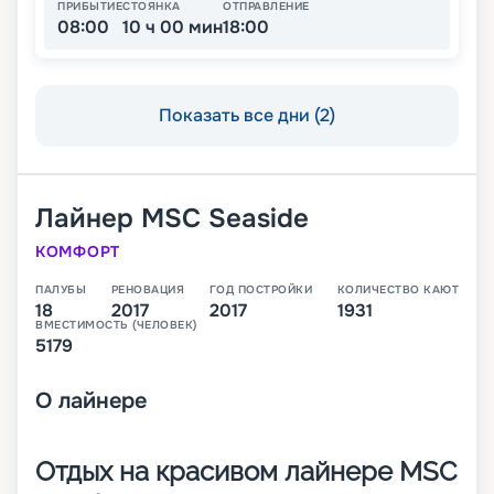
ПРИБЫТИЕ
СТОЯНКА
ОТПРАВЛЕНИЕ
08:00
10 ч 00 мин
18:00
Показать все дни (2)
Лайнер
MSC Seaside
КОМФОРТ
ПАЛУБЫ
РЕНОВАЦИЯ
ГОД ПОСТРОЙКИ
КОЛИЧЕСТВО КАЮТ
18
2017
2017
1931
ВМЕСТИМОСТЬ (ЧЕЛОВЕК)
5179
О
лайнере
Отдых на красивом лайнере MSC