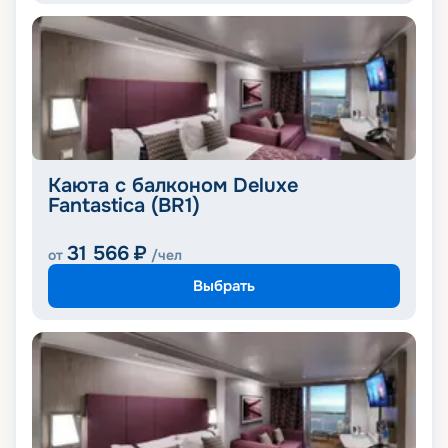
Каюта с балконом Deluxe
Fantastica (BR1)
31 566
₽
от
/чел
Выбрать