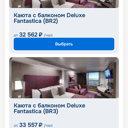
Каюта с балконом Deluxe
Fantastica (BR2)
32 562
₽
от
/чел
Выбрать
Каюта с балконом Deluxe
Fantastica (BR3)
33 557
₽
от
/чел