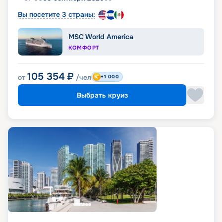
Вы посетите 3 страны:
MSC World America
КОМФОРТ
105 354
₽
от
/чел
+1 000
Выбрать круиз