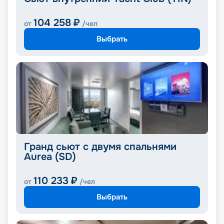
104 258
₽
от
/чел
Выбрать
Гранд сьют с двумя спальнями
Aurea (SD)
110 233
₽
от
/чел
Выбрать