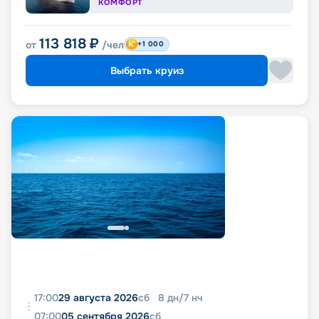
КОМФОРТ
113 818
₽
от
/чел
+1 000
Выбрать круиз
17:00
29 августа 2026
сб
8
дн
/
7
нч
07:00
05 сентября 2026
сб