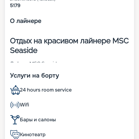
5179
О
лайнере
Отдых на красивом лайнере MSC
Seaside
Лайнер MSC Seaside – это красивое судно
класса SEASIDE, которое построено в 2017 году.
Услуги на борту
Его основные характеристики:
• ширина – 41 м;
• длина корабля – 323 метра;
24 hours room service
• предельная скорость – чуть более 21 узла;
• вместительность – 5 179 человек;
Wifi
• общее число кают – 1 931;
• панорамный променад протяженностью 323
Бары и салоны
метра;
• наличие 9 ресторанов и 20 баров.
Кинотеатр