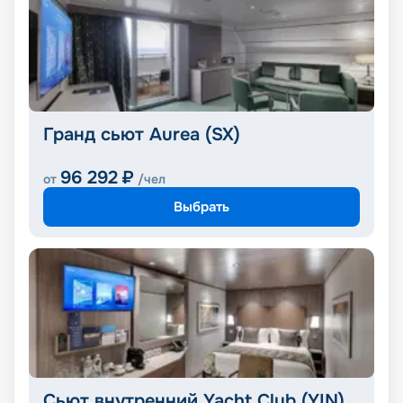
Гранд сьют Aurea (SX)
96 292
₽
от
/чел
Выбрать
Сьют внутренний Yacht Club (YIN)