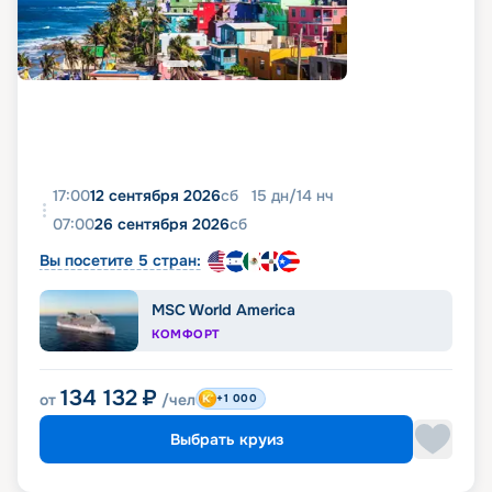
17:00
12 сентября 2026
сб
15
дн
/
14
нч
07:00
26 сентября 2026
сб
Вы посетите 5 стран:
MSC World America
КОМФОРТ
134 132
₽
от
/чел
+1 000
Выбрать круиз