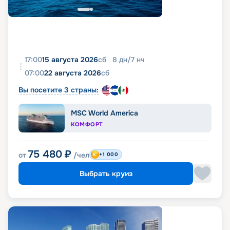
17:00
15 августа 2026
сб
8
дн
/
7
нч
07:00
22 августа 2026
сб
Вы посетите 3 страны:
MSC World America
КОМФОРТ
75 480
₽
от
/чел
+1 000
Выбрать круиз