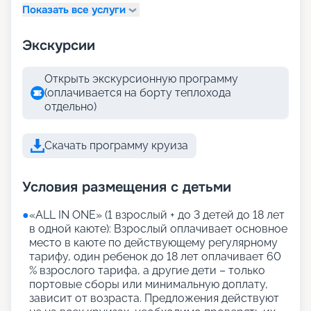
Показать все услуги
Экскурсии
Открыть экскурсионную программу
(оплачивается на борту теплохода
отдельно)
Скачать программу круиза
Условия размещения с детьми
●
«АLL IN ONE» (1 взрослый + до 3 детей до 18 лет
в одной каюте): Взрослый оплачивает основное
место в каюте по действующему регулярному
тарифу, один ребенок до 18 лет оплачивает 60
% взрослого тарифа, а другие дети – только
портовые сборы или минимальную доплату,
зависит от возраста. Предложения действуют