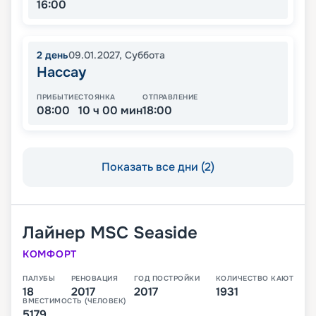
16:00
2
день
09.01.2027
,
Суббота
Нассау
ПРИБЫТИЕ
СТОЯНКА
ОТПРАВЛЕНИЕ
08:00
10 ч 00 мин
18:00
Показать все дни (2)
Лайнер
MSC Seaside
КОМФОРТ
ПАЛУБЫ
РЕНОВАЦИЯ
ГОД ПОСТРОЙКИ
КОЛИЧЕСТВО КАЮТ
18
2017
2017
1931
ВМЕСТИМОСТЬ (ЧЕЛОВЕК)
5179