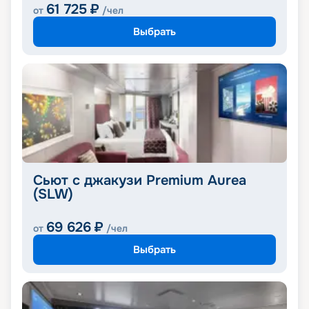
61 725
₽
от
/чел
Выбрать
Сьют с джакузи Premium Aurea
(SLW)
69 626
₽
от
/чел
Выбрать