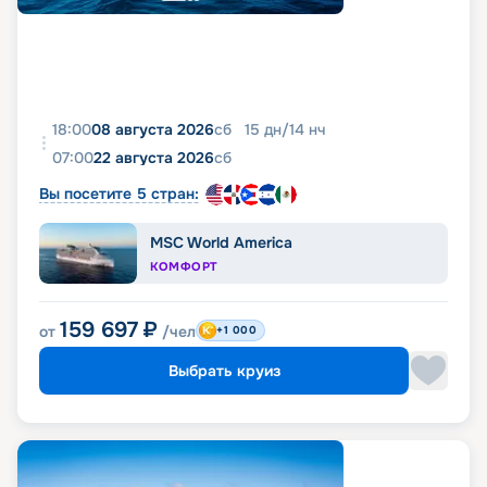
18:00
08 августа 2026
сб
15
дн
/
14
нч
07:00
22 августа 2026
сб
Вы посетите 5 стран:
MSC World America
КОМФОРТ
159 697
₽
от
/чел
+1 000
Выбрать круиз