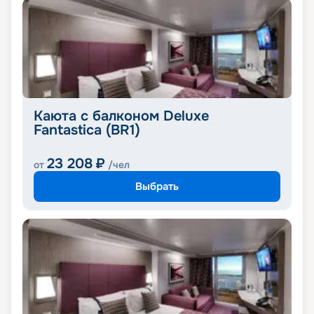
Каюта с балконом Deluxe
Fantastica (BR1)
23 208
₽
от
/чел
Выбрать