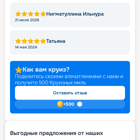
Нигматуллина Ильнура
21 июля 2026
Татьяна
14 мая 2024
Как вам круиз?
Поделитесь своими впечатлениями с нами и
получите
500
Круизных миль
Оставить отзыв
+
500
Выгодные предложения от наших