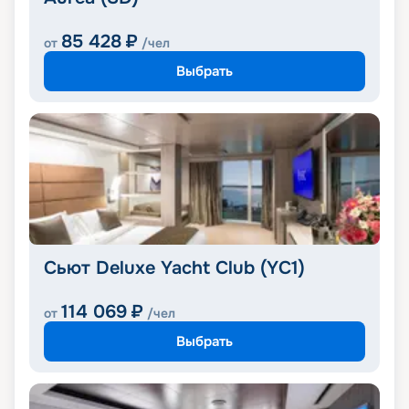
85 428
₽
от
/чел
Выбрать
Сьют Deluxe Yacht Club (YC1)
114 069
₽
от
/чел
Выбрать