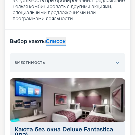
актуальность при бронировании. Предложение
нельзя комбинировать с другими акциями,
специальными предложениями или
программами лояльности
Выбор каюты
Список
ВМЕСТИМОСТЬ
Каюта без окна Deluxe Fantastica