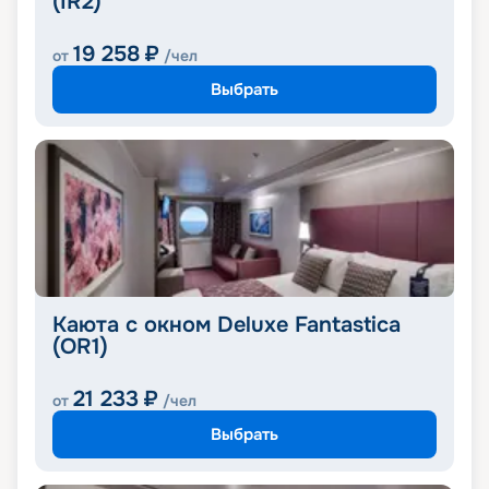
(IR2)
19 258
₽
от
/чел
Выбрать
Каюта с окном Deluxe Fantastica
(OR1)
21 233
₽
от
/чел
Выбрать