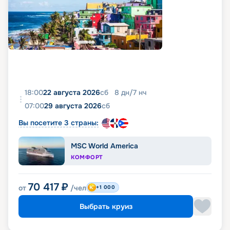
18:00
22 августа 2026
сб
8
дн
/
7
нч
07:00
29 августа 2026
сб
Вы посетите 3 страны:
MSC World America
КОМФОРТ
70 417
₽
от
/чел
+1 000
Выбрать круиз