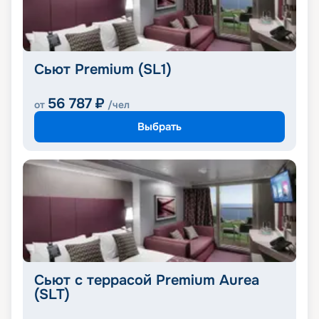
Сьют Premium (SL1)
56 787
₽
от
/чел
Выбрать
Сьют с террасой Premium Aurea
(SLT)