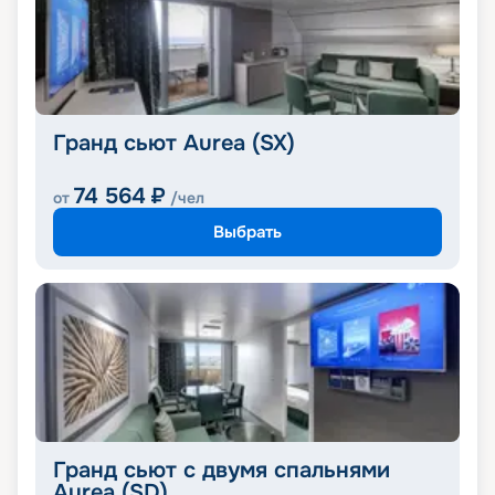
Гранд сьют Aurea (SX)
74 564
₽
от
/чел
Выбрать
Гранд сьют с двумя спальнями
Aurea (SD)