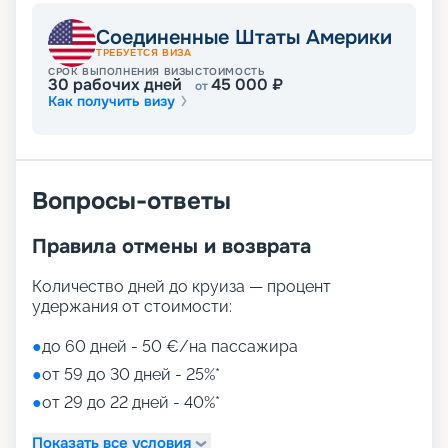
Соединенные Штаты Америки
ТРЕБУЕТСЯ ВИЗА
СРОК ВЫПОЛНЕНИЯ ВИЗЫ
СТОИМОСТЬ
30
рабочих дней
45 000
₽
от
Как получить визу
Вопросы-ответы
Правила отмены и возврата
Количество дней до круиза — процент
удержания от стоимости:
●
до 60 дней - 50 €/на пассажира
●
от 59 до 30 дней - 25%*
●
от 29 до 22 дней - 40%*
Показать все условия