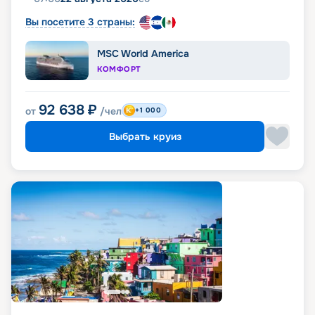
Вы посетите 3 страны:
MSC World America
КОМФОРТ
92 638
₽
от
/чел
+1 000
Выбрать круиз