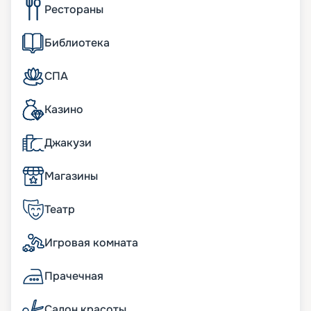
Рестораны
Как и принято у современных лайнеров, яркой
отличительной чертой корабля являются
Библиотека
интересные архитектурные решения и большой
уровень технологичности. Корабль имеет
большое количество общественных помещений,
СПА
большая часть из которых обеспечивает выход
на открытую палубу. Также особенностью этого
Казино
корабля является большой променад длиной 323
метра. Он проходит по всему судну и находится
близко к уровню воды. На этом участке можно
Джакузи
найти развлечения на любой вкус: перекусить,
пройтись по магазинам или даже принять
Магазины
солнечную ванну на одном из шезлонгов. Также
на лайнере расположен большой и
Театр
интерактивный аквапарк на открытом воздухе,
который порадует не только детей, но и их
родителей.
Игровая комната
Путешествие с «Круиз.онлайн»
Прачечная
Наш сервис бронирования круизов предлагает
Салон красоты