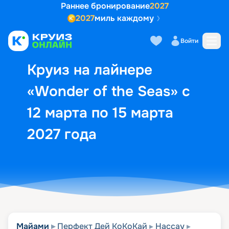
Раннее бронирование
2027
2027
миль каждому
Описание
Выбор кают
Маршрут и экск
Войти
Круиз на лайнере
«Wonder of the Seas» с
12 марта по 15 марта
2027 года
Майами
Перфект Дей КоКоКай
Нассау