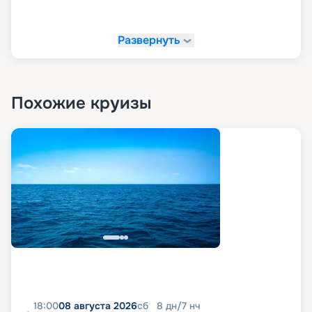
«Круиз.онлайн»!
Развернуть
На сайте «Круиз.онлайн» рекомендуем купить
свой круиз мечты. У нас вы можете в
комфортной обстановке и темпе изучить все
доступные варианты путешествий, посмотреть
маршруты, схемы и планы палуб, описание,
Похожие круизы
расписание, характеристики и фото лайнера, а
также узнать цену круизов и прочитать отзывы
про них. Также на нашем сайте в пару кликов вы
можете оформить путевку в любое путешествие
в 2026 - 2027 гг. Рады напомнить, что благодаря
возможностям раннего бронирования вы
можете сделать ваше путешествие еще и
выгодным.
18:00
08 августа 2026
сб
8
дн
/
7
нч