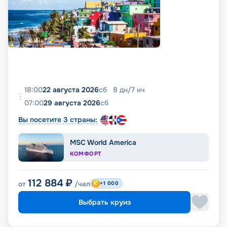
18:00
22 августа 2026
сб
8
дн
/
7
нч
07:00
29 августа 2026
сб
Вы посетите 3 страны:
MSC World America
КОМФОРТ
112 884
₽
от
/чел
+1 000
Выбрать круиз