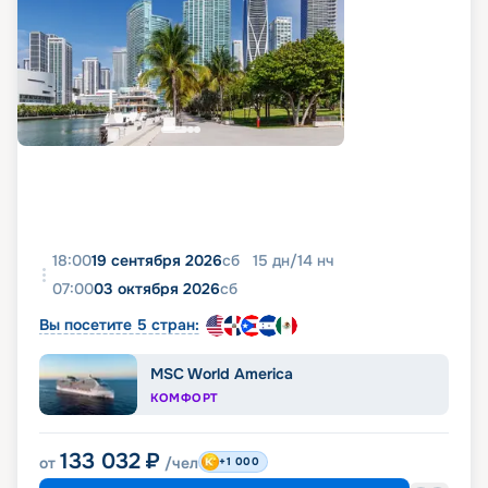
18:00
19 сентября 2026
сб
15
дн
/
14
нч
07:00
03 октября 2026
сб
Вы посетите 5 стран:
MSC World America
КОМФОРТ
133 032
₽
от
/чел
+1 000