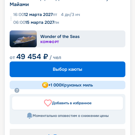
Майами
16:00
12 марта 2027
пт
4
дн
/
3
нч
06:00
15 марта 2027
пн
Wonder of the Seas
КОМФОРТ
49 454
₽
от
/ чел
Выбор каюты
+
1 000
Круизных миль
Добавить в избранное
Моментально оповестим о снижении цены