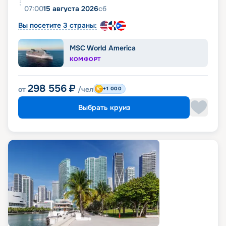
07:00
15 августа 2026
сб
Вы посетите 3 страны:
MSC World America
КОМФОРТ
298 556
₽
от
/чел
+1 000
Выбрать круиз