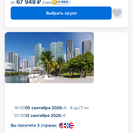
67 948
₽
от
/чел
+1 000
Выбрать круиз
18:00
05 сентября 2026
сб
8
дн
/
7
нч
07:00
12 сентября 2026
сб
Вы посетите 3 страны: