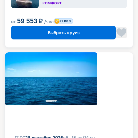
КОМФОРТ
59 553
₽
от
/чел
+1 000
Выбрать круиз
17:00
26 сентября 2026
сб
15
дн
/
14
нч