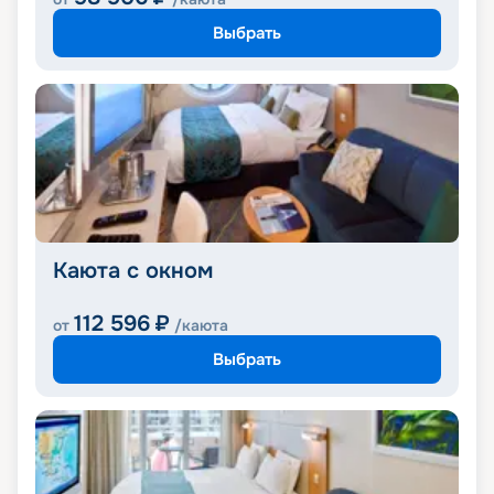
Выбрать
Каюта с окном
112 596
₽
от
/каюта
Выбрать