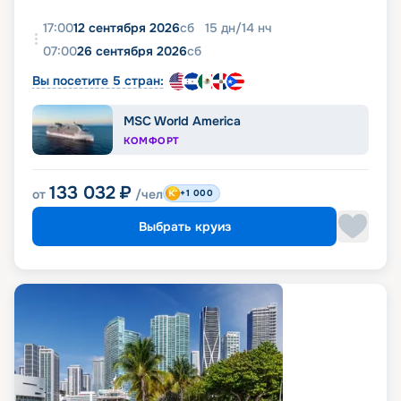
17:00
12 сентября 2026
сб
15
дн
/
14
нч
07:00
26 сентября 2026
сб
Вы посетите 5 стран:
MSC World America
КОМФОРТ
133 032
₽
от
/чел
+1 000
Выбрать круиз