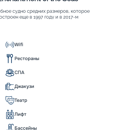
лубное судно средних размеров, которое
остроен еще в 1997 году и в 2017-м
то более половины поверхностей на судне
оры в человеческий рост, «световые
 За такой подход к оформлению подобные
е его особенности:
Wifi
Рестораны
вездочного отеля могут проживать около 2
СПА
Джакузи
Театр
ту лайнера для гостей откроется
м залит ярким солнечным светом, который
купол и панорамные окна. Свет красиво
Лифт
роходит сквозь прозрачные лестницы, а
оментально создает ощущение роскоши и
Бассейны
ть всю эстетику и атмосферу этого места.