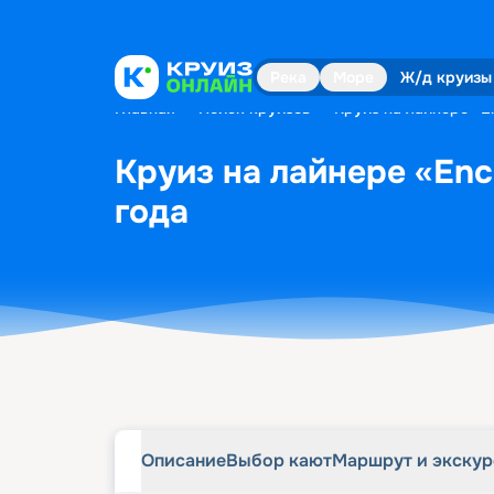
Описание
Выбор кают
Маршрут и экску
Река
Море
Ж/д круизы
Главная
•
Поиск круизов
•
Круиз на лайнере «En
Круиз на лайнере «Ench
года
Описание
Выбор кают
Маршрут и экску