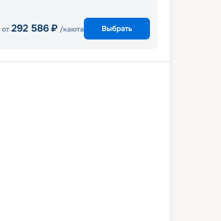
292 586
₽
Выбрать
от
/каюта
Коста Майя
Белиз
Роатан
ель
Тампа
7 марта 2027
вс
8
дн
/
7
нч
14 марта 2027
вс
Enchantment of the Seas
СТАНДАРТ
 066
₽
/ чел
Выбор каюты