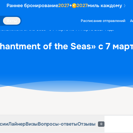
Раннее бронирование
2027
+
2027
миль каждому
рсии
Лайнер
Визы
Вопросы-ответы
Отзывы
0
Яхты
Расписание отправлений
А
chantment of the Seas» с 7 марта по 14 марта 2027 года
antment of the Seas» с 7 март
рсии
Лайнер
Визы
Вопросы-ответы
Отзывы
0