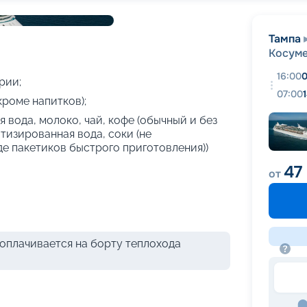
+
23
фотографий
Тампа
Косум
16:00
0
рии;
07:00
кроме напитков);
 вода, молоко, чай, кофе (обычный и без
атизированная вода, соки (не
де пакетиков быстрого приготовления))
47
от
оплачивается на борту теплохода