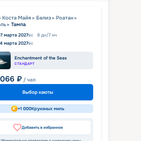
Коста Майя
Белиз
Роатан
ель
Тампа
7 марта 2027
вс
8
дн
/
7
нч
14 марта 2027
вс
Enchantment of the Seas
СТАНДАРТ
 066
₽
/ чел
Выбор каюты
+
1 000
Круизных миль
Добавить в избранное
Моментально оповестим о снижении цены