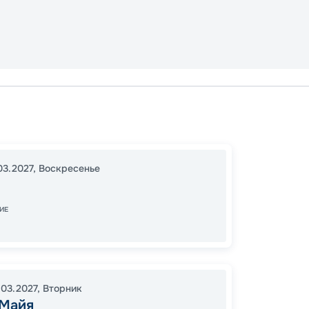
Тампа
Косум
16:00
0
03.2027
,
Воскресенье
07:00
ИЕ
47
от
.03.2027
,
Вторник
 Майя