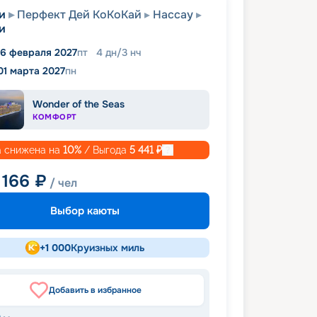
и
Перфект Дей КоКоКай
Нассау
и
6 февраля 2027
пт
4
дн
/
3
нч
01 марта 2027
пн
Wonder of the Seas
КОМФОРТ
 снижена на
10
%
/ Выгода
5 441
₽
 166
₽
/ чел
Выбор каюты
+
1 000
Круизных миль
Добавить в избранное