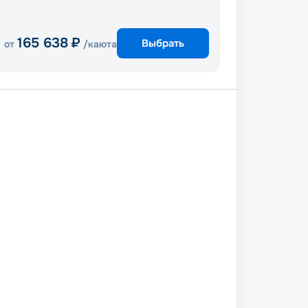
165 638
₽
Выбрать
от
/каюта
и
Перфект Дей КоКоКай
Нассау
и
6 февраля 2027
пт
4
дн
/
3
нч
01 марта 2027
пн
Wonder of the Seas
КОМФОРТ
 снижена на
10
%
/ Выгода
5 441
₽
 166
₽
/ чел