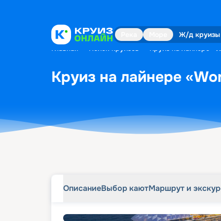
Описание
Выбор кают
Маршрут и экску
Река
Море
Ж/д круизы
Главная
•
Поиск круизов
•
Круиз на лайнере «Wo
Круиз на лайнере «Wond
Описание
Выбор кают
Маршрут и экску