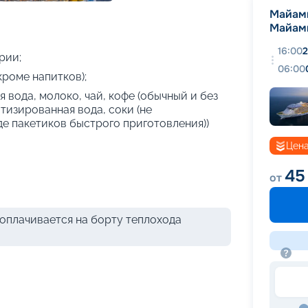
+
25
фотографий
Майам
Майам
16:00
2
рии;
06:00
кроме напитков);
 вода, молоко, чай, кофе (обычный и без
атизированная вода, соки (не
де пакетиков быстрого приготовления))
Цена
45
от
оплачивается на борту теплохода