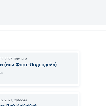
Майам
Майам
16:00
2
02.2027
,
Пятница
06:00
и (или Форт-Лодердейл)
ИЕ
Цена
45
.02.2027
,
Суббота
от
кт Дей КоКоКай