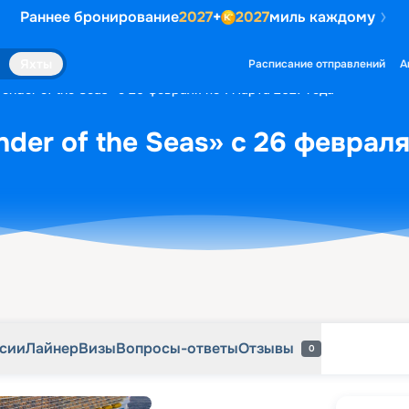
Раннее бронирование
2027
+
2027
миль каждому
рсии
Лайнер
Визы
Вопросы-ответы
Отзывы
0
Яхты
Расписание отправлений
А
nder of the Seas» с 26 февраля по 1 марта 2027 года
er of the Seas» с 26 февраля
рсии
Лайнер
Визы
Вопросы-ответы
Отзывы
0