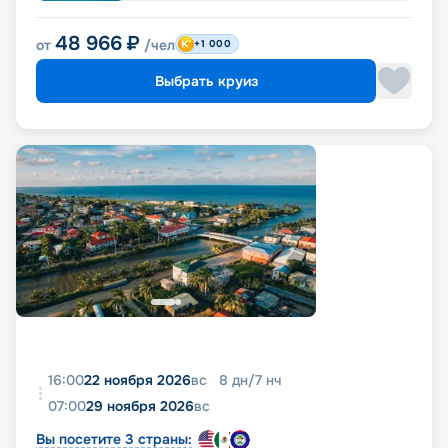
48 966
₽
от
/чел
+1 000
Выбрать круиз
16:00
22 ноября 2026
вс
8
дн
/
7
нч
07:00
29 ноября 2026
вс
Вы посетите 3 страны: