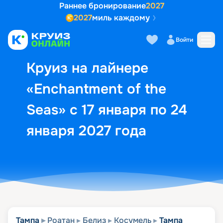
Раннее бронирование
2027
2027
миль каждому
Описание
Выбор кают
Маршрут и экск
Войти
Круиз на лайнере
«Enchantment of the
Seas» с 17 января по 24
января 2027 года
Тампа
Роатан
Белиз
Косумель
Тампа