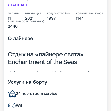
СТАНДАРТ
ПАЛУБЫ
РЕНОВАЦИЯ
ГОД ПОСТРОЙКИ
КОЛИЧЕСТВО КАЮТ
11
2021
1997
1144
ВМЕСТИМОСТЬ (ЧЕЛОВЕК)
2446
О
лайнере
Отдых на «лайнере света»
Enchantment of the Seas
Лайнер Enchantment of the Seas – 11-палубное
судно средних размеров, которое относится к
Услуги на борту
классу Vision. Корабль был построен еще в 1997
году и в 2017-м перенес реновацию. Интересный
факт, что более половины поверхностей на
24 hours room service
судне – прозрачные. К ним относят
иллюминаторы в человеческий рост, «световые
Wifi
фонари», витражи и стеклянные навесы. За