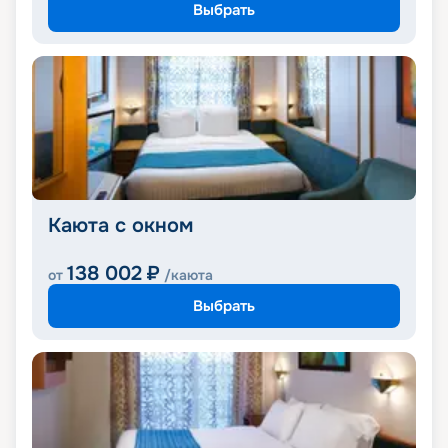
Выбрать
Каюта с окном
138 002
₽
от
/каюта
Выбрать