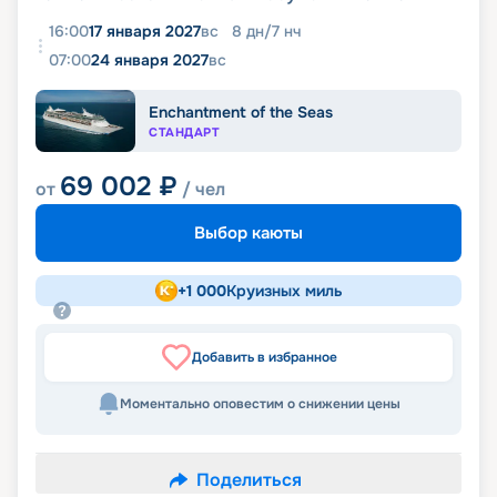
16:00
17 января 2027
вс
8
дн
/
7
нч
07:00
24 января 2027
вс
Enchantment of the Seas
СТАНДАРТ
69 002
₽
от
/ чел
Выбор каюты
+
1 000
Круизных миль
Добавить в избранное
Моментально оповестим о снижении цены
Поделиться