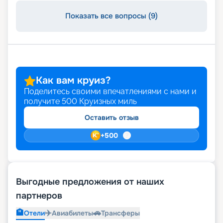
еще более ярким и выгодным. Выбирайте и
оформляйте путевку своей мечты онлайн на
Показать все вопросы (9)
нашем сайте.
Как вам круиз?
Поделитесь своими впечатлениями с нами и
получите
500
Круизных миль
Оставить отзыв
+
500
Выгодные предложения от наших
партнеров
🏨
✈️
🚗
Отели
Авиабилеты
Трансферы