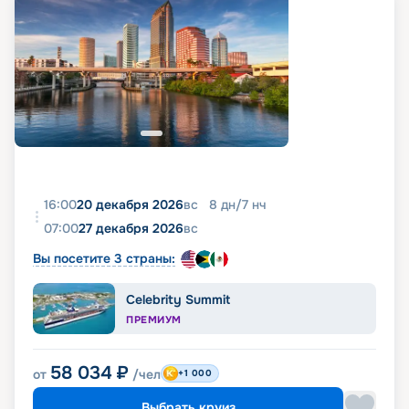
16:00
20 декабря 2026
вс
8
дн
/
7
нч
07:00
27 декабря 2026
вс
Вы посетите 3 страны:
Celebrity Summit
ПРЕМИУМ
58 034
₽
от
/чел
+1 000
Выбрать круиз